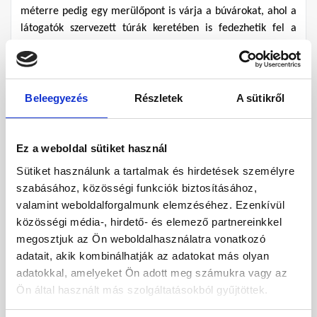
méterre pedig egy merülőpont is várja a búvárokat, ahol a 
látogatók szervezett túrák keretében is fedezhetik fel a 
tengeri élővilágot.
Izgalmas helyszínek és 
Beleegyezés
Részletek
A sütikről
roncsok Kréta partjainál
Kréta
 szigete valódi paradicsom a búvárok számára. Több 
olyan város is van, amelynek a közelében különleges víz 
Ez a weboldal sütiket használ
alatti élményekre számíthatnak a látogatók. Az egyik ilyen 
Sütiket használunk a tartalmak és hirdetések személyre
Elounda, ahol több, mint 20 helyen merülhetünk alá a 
szabásához, közösségi funkciók biztosításához,
kristálytiszta vízben felfedezni a különleges élővilágot.
valamint weboldalforgalmunk elemzéséhez. Ezenkívül
közösségi média-, hirdető- és elemező partnereinkkel
Elounda mellett nem érdemes kihagyni Chania városát, 
megosztjuk az Ön weboldalhasználatra vonatkozó
amely a sziget egyik legnépszerűbb búvár-úti célja. Ez 
adatait, akik kombinálhatják az adatokat más olyan
annak köszönhető, hogy nem csak delfinek, cápák, teknősök 
adatokkal, amelyeket Ön adott meg számukra vagy az
vagy éppen polipok figyelhetők meg ezen a területen, de 
Ön által használt más szolgáltatásokból gyűjtöttek.
egy második világháborús Messerschmitt Bf 109-es 
vadászrepülőgép is.