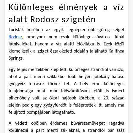
Különleges élmények a víz 
alatt Rodosz szigetén
Turisták körében az egyik legnépszerűbb görög sziget 
Rodosz
, amelynek nem csak különleges óvárosa kínál 
látnivalókat, hanem a víz alatti élővilága is. Ezek közül 
kiemelkedik a sziget észak-keleti oldalán található Kalithea 
Springs.
Egy teljes mértékben kiépített, különleges strandról van szó, 
ahol a part menti sziklákból több helyen jótékony hatású 
gyógyvíz források törnek fel. A hely eme különleges 
tulajdonsága miatt már időszámításunk előtt is ismert 
pihenőhely volt az ókori hajósok körében, a 20. század 
elején pedig egy gyógyfürdőt is felépítettek itt, amely ma 
felújított pompájában látogatható.
A védett öbölben érdemes búvárszemüveget ragadva 
körülnézni a part menti szikláknál, a strandtól pár száz 