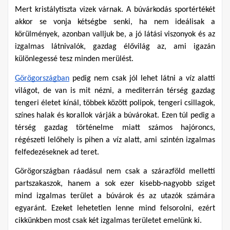
Mert kristálytiszta vizek várnak. A búvárkodás sportértékét 
akkor se vonja kétségbe senki, ha nem ideálisak a 
körülmények, azonban valljuk be, a jó látási viszonyok és az 
izgalmas látnivalók, gazdag élővilág az, ami igazán 
különlegessé tesz minden merülést.
Görögországban
 pedig nem csak jól lehet látni a víz alatti 
világot, de van is mit nézni, a mediterrán térség gazdag 
tengeri életet kínál, többek között polipok, tengeri csillagok, 
színes halak és korallok várják a búvárokat. Ezen túl pedig a 
térség gazdag történelme miatt számos hajóroncs, 
régészeti lelőhely is pihen a víz alatt, ami szintén izgalmas 
felfedezéseknek ad teret.
Görögországban ráadásul nem csak a szárazföld melletti 
partszakaszok, hanem a sok ezer kisebb-nagyobb sziget 
mind izgalmas terület a búvárok és az utazók számára 
egyaránt. Ezeket lehetetlen lenne mind felsorolni, ezért 
cikkünkben most csak két izgalmas területet emelünk ki.