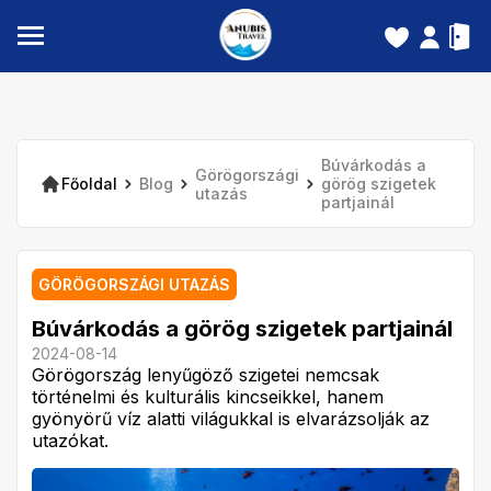
Búvárkodás a
Görögországi
Főoldal
Blog
görög szigetek
utazás
partjainál
GÖRÖGORSZÁGI UTAZÁS
Búvárkodás a görög szigetek partjainál
2024-08-14
Görögország lenyűgöző szigetei nemcsak
történelmi és kulturális kincseikkel, hanem
gyönyörű víz alatti világukkal is elvarázsolják az
utazókat.