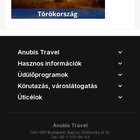
Anubis Travel
Hasznos információk
Üdülőprogramok
Körutazás, városlátogatás
Úticélok
Anubis Travel
Cím:
1051 Budapest, Bajcsy-Zsilinszky út 12.
Tel.:
06-1-213-96-93