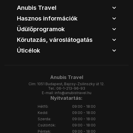
Anubis Travel
Hasznos információk
Üdülőprogramok
Körutazás, városlátogatás
Úticélok
Anubis Travel
Cím:
1051 Budapest, Bajcsy-Zsilinszky út 12.
Tel.:
06-1-213-96-93
E-mail:
info@anubistravel.hu
Nyitvatartás:
Hétfő:
09:00 - 18:00
Kedd:
09:00 - 18:00
Szerda:
09:00 - 18:00
Csütörtök:
09:00 - 18:00
Péntek:
09:00 - 18:00