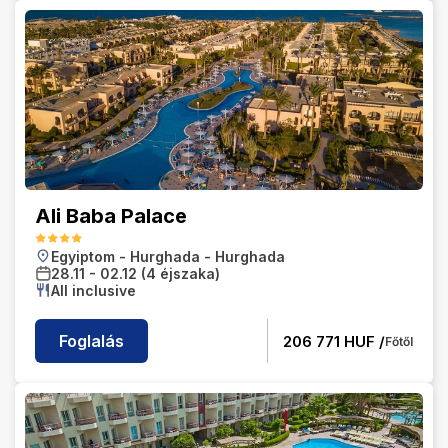
Ali Baba Palace
Egyiptom
-
Hurghada
-
Hurghada
28.11
-
02.12
(4 éjszaka)
All inclusive
Foglalás
206 771
HUF /
Főtől