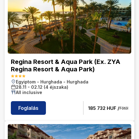
Regina Resort & Aqua Park (Ex. ZYA
Regina Resort & Aqua Park)
Egyiptom
-
Hurghada
-
Hurghada
28.11
-
02.12
(4 éjszaka)
All inclusive
Foglalás
185 732
HUF /
Főtől