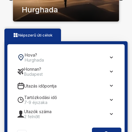
Hurghada
Népszerű úti célok
Hova?
Hurghada
Honnan?
Budapest
Utazás időpontja
Tartózkodási idő
7-9 éjszaka
Utazók száma
2
felnőtt