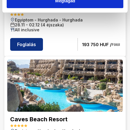
Megtagad
Aladdin Beach Resort
Egyiptom
-
Hurghada
-
Hurghada
28.11
-
02.12
(4 éjszaka)
All inclusive
Foglalás
193 750
HUF /
Főtől
Caves Beach Resort