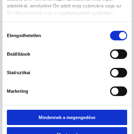
adatokkal, amelyeket Ön adott meg számukra vagy az
Ön által használt más szolgáltatásokból gyűjtöttek.
Bella Vista Resort
Hozzájárulás
Elengedhetetlen
kiválasztása
Egyiptom
-
Hurghada
-
Hurghada
28.11
-
02.12
(4 éjszaka)
All inclusive
Beállítások
Foglalás
189 852
HUF /
Főtől
Statisztikai
Marketing
Mindennek a megengedése