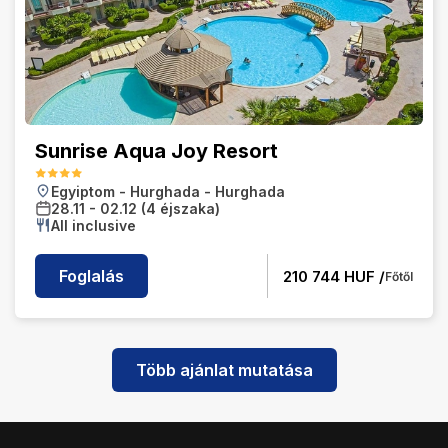
Sunrise Aqua Joy Resort
Egyiptom
-
Hurghada
-
Hurghada
28.11
-
02.12
(4 éjszaka)
All inclusive
Foglalás
210 744
HUF /
Főtől
Több ajánlat mutatása