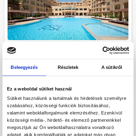
Imperial Shams Abu Soma
Egyiptom
-
Hurghada
-
Soma Bay
28.11
-
02.12
(4 éjszaka)
Beleegyezés
Részletek
A sütikről
All inclusive
Foglalás
185 732
HUF /
Főtől
Ez a weboldal sütiket használ
Sütiket használunk a tartalmak és hirdetések személyre
szabásához, közösségi funkciók biztosításához,
valamint weboldalforgalmunk elemzéséhez. Ezenkívül
közösségi média-, hirdető- és elemező partnereinkkel
megosztjuk az Ön weboldalhasználatra vonatkozó
adatait, akik kombinálhatják az adatokat más olyan