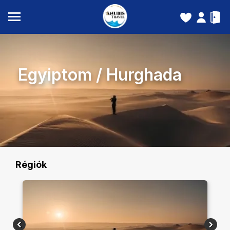
Egyiptom
/
Hurghada
Régiók