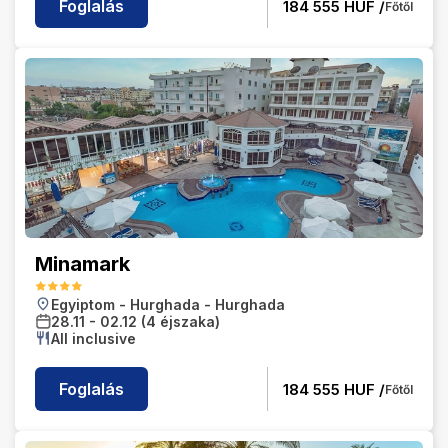
Foglalás
184 555
HUF /
Főtől
Minamark
Egyiptom
-
Hurghada
-
Hurghada
28.11
-
02.12
(4 éjszaka)
All inclusive
Foglalás
184 555
HUF /
Főtől