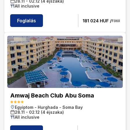
28.11
-
02.12
(4 éjszaka)
All inclusive
Foglalás
181 024
HUF /
Főtől
Amwaj Beach Club Abu Soma
Egyiptom
-
Hurghada
-
Soma Bay
28.11
-
02.12
(4 éjszaka)
All inclusive