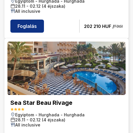
Egyiptom
-
Hurghada
-
Hurghada
28.11
-
02.12
(4 éjszaka)
All inclusive
Foglalás
202 210
HUF /
Főtől
Sea Star Beau Rivage
Egyiptom
-
Hurghada
-
Hurghada
28.11
-
02.12
(4 éjszaka)
All inclusive