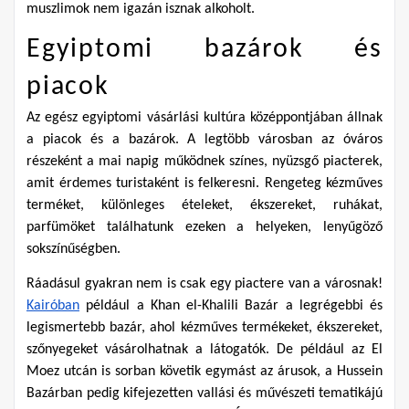
muszlimok nem igazán isznak alkoholt.
Egyiptomi bazárok és 
piacok
Az egész egyiptomi vásárlási kultúra középpontjában állnak 
a piacok és a bazárok. A legtöbb városban az óváros 
részeként a mai napig működnek színes, nyüzsgő piacterek, 
amit érdemes turistaként is felkeresni. Rengeteg kézműves 
terméket, különleges ételeket, ékszereket, ruhákat, 
parfümöket találhatunk ezeken a helyeken, lenyűgöző 
sokszínűségben.
Ráadásul gyakran nem is csak egy piactere van a városnak! 
Kairóban
 például a Khan el-Khalili Bazár a legrégebbi és 
legismertebb bazár, ahol kézműves termékeket, ékszereket, 
szőnyegeket vásárolhatnak a látogatók. De például az El 
Moez utcán is sorban követik egymást az árusok, a Hussein 
Bazárban pedig kifejezetten vallási és művészeti tematikájú 