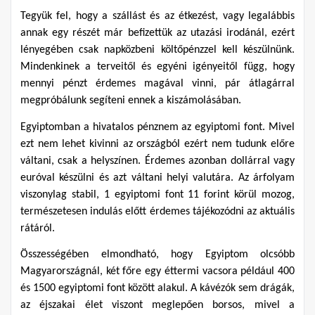
Tegyük fel, hogy a szállást és az étkezést, vagy legalábbis 
annak egy részét már befizettük az utazási irodánál, ezért 
lényegében csak napközbeni költőpénzzel kell készülnünk. 
Mindenkinek a terveitől és egyéni igényeitől függ, hogy 
mennyi pénzt érdemes magával vinni, pár átlagárral 
megpróbálunk segíteni ennek a kiszámolásában.
Egyiptomban a hivatalos pénznem az egyiptomi font. Mivel 
ezt nem lehet kivinni az országból ezért nem tudunk előre 
váltani, csak a helyszínen. Érdemes azonban dollárral vagy 
euróval készülni és azt váltani helyi valutára. Az árfolyam 
viszonylag stabil, 1 egyiptomi font 11 forint körül mozog, 
természetesen indulás előtt érdemes tájékozódni az aktuális 
rátáról.
Összességében elmondható, hogy Egyiptom olcsóbb 
Magyarországnál, két főre egy éttermi vacsora például 400 
és 1500 egyiptomi font között alakul. A kávézók sem drágák, 
az éjszakai élet viszont meglepően borsos, mivel a 