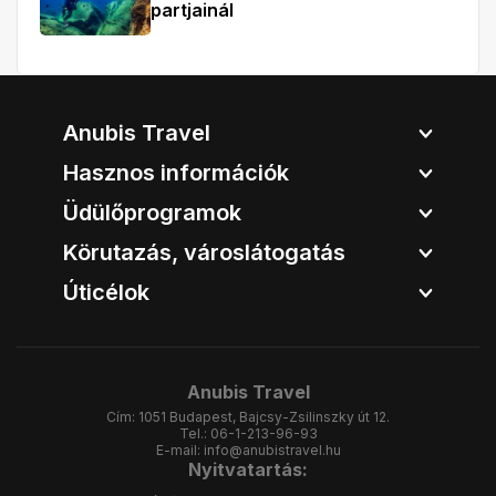
partjainál
Anubis Travel
Hasznos információk
Üdülőprogramok
Körutazás, városlátogatás
Úticélok
Anubis Travel
Cím:
1051 Budapest, Bajcsy-Zsilinszky út 12.
Tel.:
06-1-213-96-93
E-mail:
info@anubistravel.hu
Nyitvatartás: