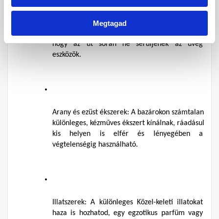
vagy más néven shisha használatáról. Igazán 
különleges darabokat lehet kint beszerezni, 
azonban szem előtt kell tartani a vámköteles 
Megtagad
termékeket, valamint gondoskodni kell róla, 
hogy az út során ne sérüljenek az üveg 
eszközök.
Arany és ezüst ékszerek:
 A bazárokon számtalan 
különleges, kézműves ékszert kínálnak, ráadásul 
kis helyen is elfér és lényegében a 
végtelenségig használható.
Illatszerek:
 A különleges Közel-keleti illatokat 
haza is hozhatod, egy egzotikus parfüm vagy 