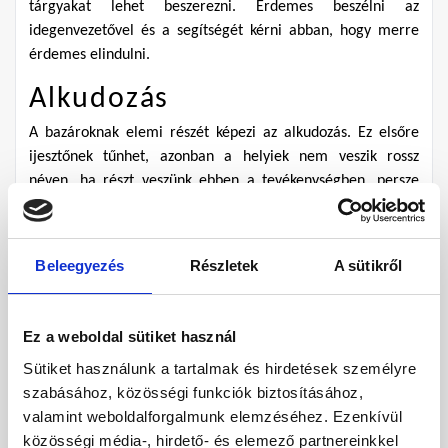
tárgyakat lehet beszerezni. Érdemes beszélni az 
idegenvezetővel és a segítségét kérni abban, hogy merre 
érdemes elindulni.
Alkudozás
A bazároknak elemi részét képezi az alkudozás. Ez elsőre 
ijesztőnek tűnhet, azonban a helyiek nem veszik rossz 
néven, ha részt veszünk ebben a tevékenységben, persze 
tisztelettel kell lenni irányukba. Bizonyos értelemben erre 
rá is vagyunk kényszerítve, hiszen az árusok, de még a 
taxisok is először magasabb áron fogják kínálni a 
Beleegyezés
Részletek
A sütikről
szolgáltatásukat, illetve portékájukat.
Épp ezért érdemes előzetesen megkérdezni az 
Ez a weboldal sütiket használ
idegenvezetőt, vagy a szállodai személyzetet, hogy 
nagyjából milyen árakra számítsunk, ha szeretnénk venni 
Sütiket használunk a tartalmak és hirdetések személyre
egy sálat, vagy táskát, vagy éppen mi az az összeg, amit 
szabásához, közösségi funkciók biztosításához,
már ne fizessünk ki a taxiért.
valamint weboldalforgalmunk elemzéséhez. Ezenkívül
közösségi média-, hirdető- és elemező partnereinkkel