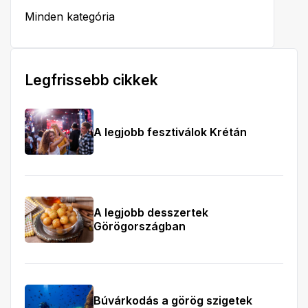
Minden kategória
Legfrissebb cikkek
A legjobb fesztiválok Krétán
A legjobb desszertek
Görögországban
Búvárkodás a görög szigetek