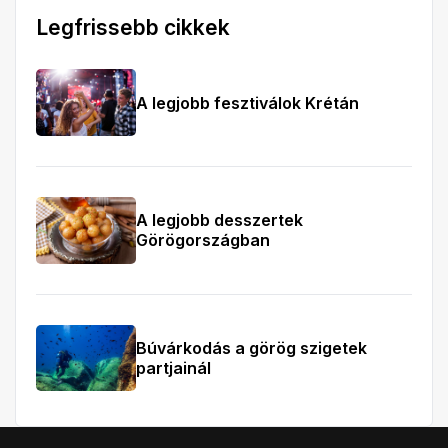
Legfrissebb cikkek
A legjobb fesztiválok Krétán
A legjobb desszertek
Görögországban
Búvárkodás a görög szigetek
partjainál