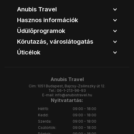
Anubis Travel
Hasznos információk
Üdülőprogramok
Körutazás, városlátogatás
Úticélok
Anubis Travel
Cím:
1051 Budapest, Bajcsy-Zsilinszky út 12.
Tel.:
06-1-213-96-93
E-mail:
info@anubistravel.hu
Nyitvatartás:
Hétfő:
09:00 - 18:00
Kedd:
09:00 - 18:00
Szerda:
09:00 - 18:00
Csütörtök:
09:00 - 18:00
Péntek:
09:00 - 18:00