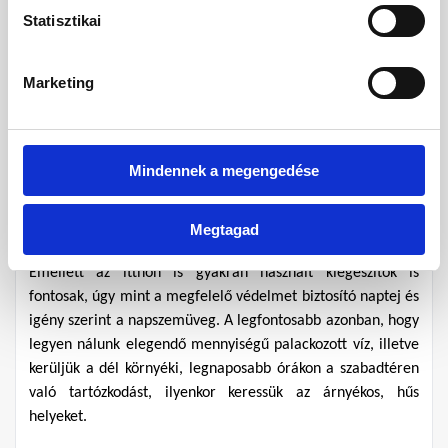
Statisztikai
Kiegészítők és napvédelem
Az év nagy részében napos időjárás azt is jelenti, hogy 
Marketing
lényegében bármikor utazunk, fontos gondoskodni a 
megfelelő napvédelemről. Ennek első lépése lehet a már 
korábban is említett lenge, akár hosszú ujjú vászon öltözet, 
ami takarja a testünket, de jó szellőzést biztosít. Emellett 
Mindennek a megengedése
mindenképpen kell gondoskodni a megfelelő fejfedőről, 
kendőről vagy kalapról. Ez utóbbi is kettős célt lát el, a nők 
Megtagad
ugyanis bizonyos épületekbe csak fedett fejjel léphetnek be.
Emellett az itthon is gyakran használt kiegészítők is 
fontosak, úgy mint a megfelelő védelmet biztosító naptej és 
igény szerint a napszemüveg. A legfontosabb azonban, hogy 
legyen nálunk elegendő mennyiségű palackozott víz, illetve 
kerüljük a dél környéki, legnaposabb órákon a szabadtéren 
való tartózkodást, ilyenkor keressük az árnyékos, hűs 
helyeket.