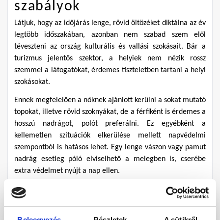
szabályok
Látjuk, hogy az időjárás lenge, rövid öltözéket diktálna az év 
legtöbb időszakában, azonban nem szabad szem elől 
téveszteni az ország kulturális és vallási szokásait. Bár a 
turizmus jelentős szektor, a helyiek nem nézik rossz 
szemmel a látogatókat, érdemes tiszteletben tartani a helyi 
szokásokat.
Ennek megfelelően a nőknek ajánlott kerülni a sokat mutató 
topokat, illetve rövid szoknyákat, de a férfiként is érdemes a 
hosszú nadrágot, polót preferálni. Ez egyébként a 
kellemetlen szituációk elkerülése mellett napvédelmi 
szempontból is hatásos lehet. Egy lenge vászon vagy pamut 
nadrág esetleg póló elviselhető a melegben is, cserébe 
extra védelmet nyújt a nap ellen.
Pulóvert és kabátot csak november és március között 
érdemes pakolni, az éjszakák ilyenkor hűvösek lehetnek. 
Nem szabad elfeledkezni arról sem, hogy a mecsetekbe 
Beleegyezés
Részletek
A sütikről