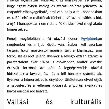
sivatagi éghajlattal rendelkezik. Ez lényegében azt jelenti, 
hogy egész évben meleg és száraz időjárás jellemző. A 
csapadék elhanyagolható, ami van, az is a téli hónapokban 
esik. Bár elsőre csábítónak tűnhet a száraz, napsütéses idő, 
a nyári hónapokban nem ritka a 40 Celsius-fokot meghaladó 
hőmérséklet.
Ennek megfelelően a fő utazási szezon 
Egyiptomb
an 
szeptember és május között van. Észben kell azonban 
tartani, hogy márciustól májusig tart a khamszisz, ami 
forró, szeles időt jelent. Ilyenkor a levegő extrán száraz, a 
páratartalom akár 1%-ra is csökkenhet, amitől kevésbé 
érezzük forrónak az időt. A legnépszerűbb utazási 
időszaknak a tavaszi, őszi és a téli hónapok számítanak, 
ilyenkor a hőmérséklet is enyhébb: tökéletesen élvezhetjük 
a napsütést és a kellemes időjárást, a szürke, nyálkás és 
hűvös európai idő helyett.
Vallási és kulturális 