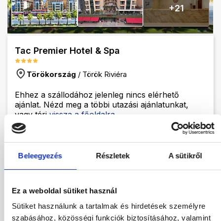
+
21
Tac Premier Hotel & Spa
Törökország
/
Török Riviéra
Ehhez a szállodához jelenleg nincs elérhető
ajánlat. Nézd meg a többi utazási ajánlatunkat,
vagy térj
vissza a főoldalra.
Hotel leírás
Program leírás
Beleegyezés
Részletek
A sütikről
Várható menetrend
Térkép
Ez a weboldal sütiket használ
Hotel leírás
Sütiket használunk a tartalmak és hirdetések személyre
szabásához, közösségi funkciók biztosításához, valamint