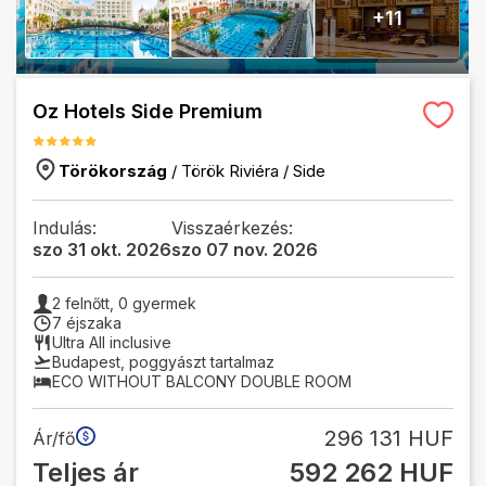
+
11
Oz Hotels Side Premium
Törökország
/
Török Riviéra
/
Side
Indulás:
Visszaérkezés:
szo 31 okt. 2026
szo 07 nov. 2026
2
felnőtt,
0
gyermek
7 éjszaka
Ultra All inclusive
Budapest
,
poggyászt tartalmaz
ECO WITHOUT BALCONY DOUBLE ROOM
296 131 HUF
Ár/fő
Teljes ár
592 262 HUF