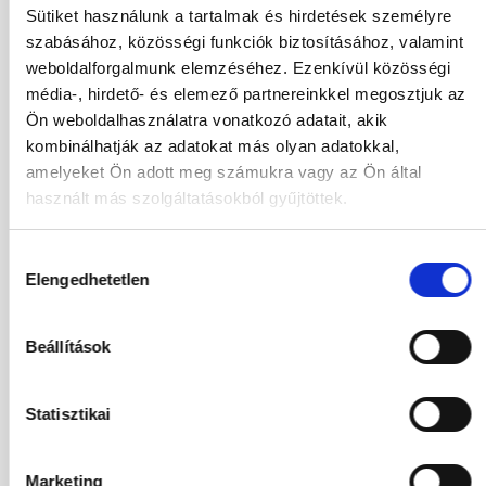
Sütiket használunk a tartalmak és hirdetések személyre
02.10.2026
-
11.10.2026
(9 Éjszaka)
szabásához, közösségi funkciók biztosításához, valamint
Budapest
Járatinformációk
weboldalforgalmunk elemzéséhez. Ezenkívül közösségi
ECO WITHOUT BALCONY DOUBLE ROOM
média-, hirdető- és elemező partnereinkkel megosztjuk az
Ultra All Inclusive
Ön weboldalhasználatra vonatkozó adatait, akik
880 928
HUF
kombinálhatják az adatokat más olyan adatokkal,
Kiválasztás
2
Felnőttek,
0
Gyermekek
amelyeket Ön adott meg számukra vagy az Ön által
használt más szolgáltatásokból gyűjtöttek.
03.10.2026
-
10.10.2026
(7 Éjszaka)
Hozzájárulás
Budapest
Járatinformációk
Elengedhetetlen
kiválasztása
ECO WITHOUT BALCONY DOUBLE ROOM
Ultra All Inclusive
767 514
HUF
Beállítások
Kiválasztás
2
Felnőttek,
0
Gyermekek
Statisztikai
03.10.2026
-
12.10.2026
(9 Éjszaka)
Budapest
Járatinformációk
Marketing