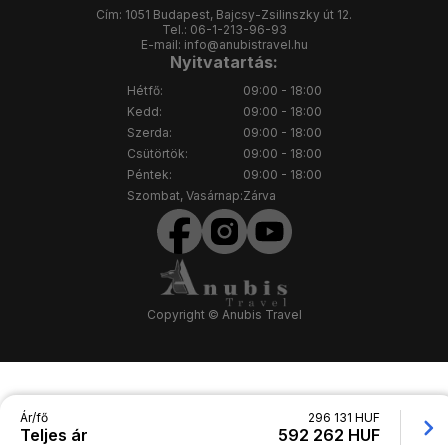
Cím:
1051 Budapest, Bajcsy-Zsilinszky út 12.
Tel.:
06-1-213-96-93
E-mail:
info@anubistravel.hu
Nyitvatartás:
Hétfő:
09:00 - 18:00
Kedd:
09:00 - 18:00
Szerda:
09:00 - 18:00
Csütörtök:
09:00 - 18:00
Péntek:
09:00 - 18:00
Szombat, Vasárnap:
Zárva
Copyright © Anubis Travel
Ár/fő
296 131 HUF
Teljes ár
592 262 HUF