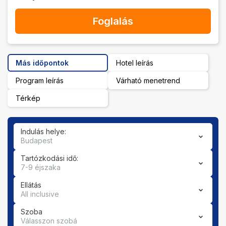
Foglalás
Más időpontok
Hotel leírás
Program leírás
Várható menetrend
Térkép
Indulás helye:
Budapest
Tartózkodási idő:
7-9 éjszaka
Ellátás
All inclusive
Szoba
Válasszon szobá