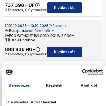
737 398
HUF
Kiválasztás
2
Felnőttek,
0
Gyermekek
01.10.2026
-
10.10.2026
(9 Éjszaka)
Budapest
Járatinformációk
ECO WITHOUT BALCONY DOUBLE ROOM
Ultra All Inclusive
893 836
HUF
Kiválasztás
2
Felnőttek,
0
Gyermekek
02.10.2026
-
09.10.2026
(7 Éjszaka)
Budapest
Járatinformációk
ECO WITHOUT BALCONY DOUBLE ROOM
Ultra All Inclusive
Beleegyezés
Részletek
A sütikről
737 398
HUF
Kiválasztás
2
Felnőttek,
0
Gyermekek
Ez a weboldal sütiket használ