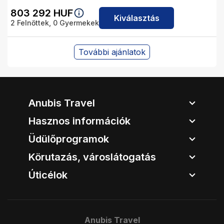
803 292
HUF
Kiválasztás
2
Felnőttek,
0
Gyermekek
További ajánlatok
Anubis Travel
Hasznos információk
Üdülőprogramok
Körutazás, városlátogatás
Úticélok
Anubis Travel