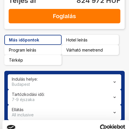
Teljes ár
824 972 HUF
Foglalás
Más időpontok
Hotel leírás
Program leírás
Várható menetrend
Térkép
Indulás helye:
Budapest
Tartózkodási idő:
7-9 éjszaka
Ellátás
All inclusive
Szoba