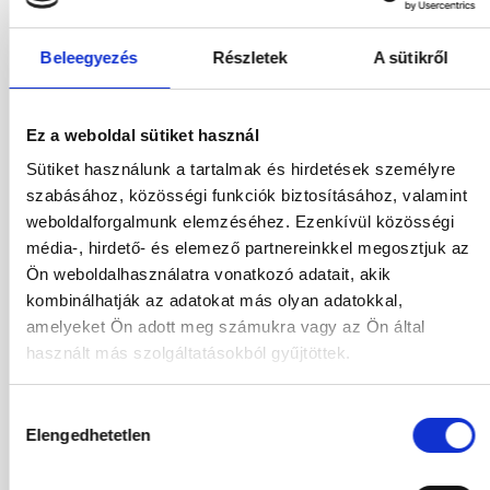
Válasszon szobá
Utasok
Beleegyezés
Részletek
A sütikről
2 / 0
2026
Ez a weboldal sütiket használ
Sütiket használunk a tartalmak és hirdetések személyre
Aug
Sze
Okt
Nov
szabásához, közösségi funkciók biztosításához, valamint
Dec
weboldalforgalmunk elemzéséhez. Ezenkívül közösségi
média-, hirdető- és elemező partnereinkkel megosztjuk az
2027
Ön weboldalhasználatra vonatkozó adatait, akik
kombinálhatják az adatokat más olyan adatokkal,
Jan
Feb
Már
Ápr
amelyeket Ön adott meg számukra vagy az Ön által
Máj
Jún
Júl
használt más szolgáltatásokból gyűjtöttek.
Hozzájárulás
01.10.2026
-
08.10.2026
(7 Éjszaka)
Elengedhetetlen
kiválasztása
Budapest
Járatinformációk
DELUXE LAND VIEW DOUBLE ROOM
Ultra All Inclusive