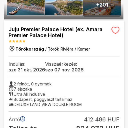
+
201
Juju Premier Palace Hotel (ex. Amara
Premier Palace Hotel)
Törökország
/
Török Riviéra
/
Kemer
Indulás:
Visszaérkezés:
szo 31 okt. 2026
szo 07 nov. 2026
2
felnőtt,
0
gyermek
7 éjszaka
Ultra All inclusive
Budapest
,
poggyászt tartalmaz
DELUXE LAND VIEW DOUBLE ROOM
412 486 HUF
Ár/fő