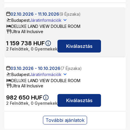
02.10.2026
-
11.10.2026
(9 Éjszaka)
Budapest
Járatinformációk
DELUXE LAND VIEW DOUBLE ROOM
Ultra All Inclusive
1 159 738
HUF
Kiválasztás
2
Felnőttek,
0
Gyermekek
03.10.2026
-
10.10.2026
(7 Éjszaka)
Budapest
Járatinformációk
DELUXE LAND VIEW DOUBLE ROOM
Ultra All Inclusive
982 650
HUF
Kiválasztás
2
Felnőttek,
0
Gyermekek
További ajánlatok