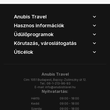
Anubis Travel
Hasznos információk
Üdülőprogramok
Körutazás, városlátogatás
Úticélok
Anubis Travel
Cím:
1051 Budapest, Bajcsy-Zsilinszky út 12.
Tel.:
06-1-213-96-93
E-mail:
info@anubistravel.hu
Nyitvatartás:
Hétfő:
09:00 - 18:00
Kedd:
09:00 - 18:00
Szerda:
09:00 - 18:00