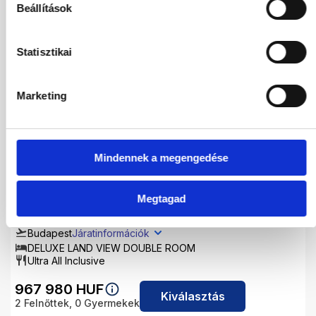
Beállítások
983 436
HUF
Kiválasztás
2
Felnőttek,
0
Gyermekek
Statisztikai
01.10.2026
-
10.10.2026
(9 Éjszaka)
Marketing
Budapest
Járatinformációk
DELUXE LAND VIEW DOUBLE ROOM
Ultra All Inclusive
1 188 102
HUF
Mindennek a megengedése
Kiválasztás
2
Felnőttek,
0
Gyermekek
Megtagad
02.10.2026
-
09.10.2026
(7 Éjszaka)
Budapest
Járatinformációk
DELUXE LAND VIEW DOUBLE ROOM
Ultra All Inclusive
967 980
HUF
Kiválasztás
2
Felnőttek,
0
Gyermekek