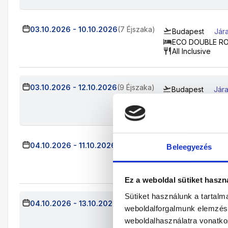
03.10.2026
-
10.10.2026
(7 Éjszaka)
Budapest
Jár
ECO DOUBLE R
All Inclusive
03.10.2026
-
12.10.2026
(9 Éjszaka)
Budapest
Jára
ECO DOUBLE R
All Inclusive
04.10.2026
-
11.10.2026
(7 Éjszaka)
Beleegyezés
Budapest
Jára
ECO DOUBLE R
All Inclusive
Ez a weboldal sütiket haszn
Sütiket használunk a tartal
04.10.2026
-
13.10.2026
(9 Éjszaka)
Budapest
Jár
weboldalforgalmunk elemzésé
ECO DOUBLE R
weboldalhasználatra vonatko
All Inclusive