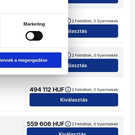
515 488
HUF
2
Felnőttek,
0
Gyermekek
Marketing
Kiválasztás
615 402
HUF
2
Felnőttek,
0
Gyermekek
dennek a megengedése
Kiválasztás
494 112
HUF
2
Felnőttek,
0
Gyermekek
Kiválasztás
559 606
HUF
2
Felnőttek,
0
Gyermekek
Kiválasztás