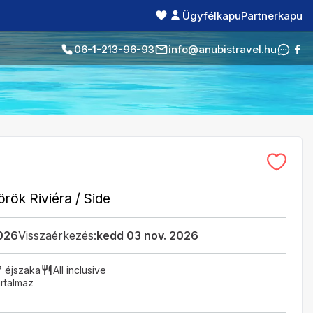
Ügyfélkapu
Partnerkapu
06-1-213-96-93
info@anubistravel.hu
örök Riviéra
/
Side
2026
Visszaérkezés:
kedd 03 nov. 2026
7 éjszaka
All inclusive
rtalmaz