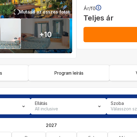
Ár/fő
Mutasd az összes fotót
Teljes ár
+
10
ás
Program leírás
Ellátás
Szoba
All inclusive
Válasszon s
2027