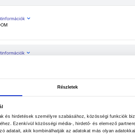
atinformációk
OOM
tinformációk
OOM
Részletek
tinformációk
OOM
ál
mak és hirdetések személyre szabásához, közösségi funkciók biz
atinformációk
hez. Ezenkívül közösségi média-, hirdető- és elemező partner
OOM
zó adatait, akik kombinálhatják az adatokat más olyan adatokka