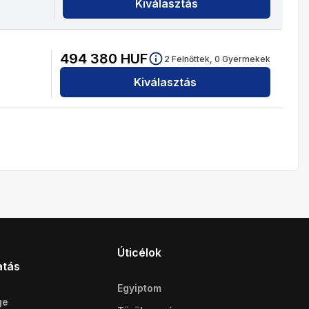
Kiválasztás
494 380
HUF
2
Felnőttek,
0
Gyermekek
Kiválasztás
Úticélok
atás
Egyiptom
ge