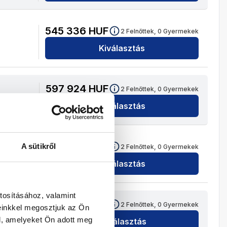
545 336
HUF
2
Felnőttek,
0
Gyermekek
Kiválasztás
597 924
HUF
2
Felnőttek,
0
Gyermekek
Kiválasztás
528 262
HUF
A sütikről
2
Felnőttek,
0
Gyermekek
Kiválasztás
tosításához, valamint
585 150
HUF
2
Felnőttek,
0
Gyermekek
einkkel megosztjuk az Ön
l, amelyeket Ön adott meg
Kiválasztás