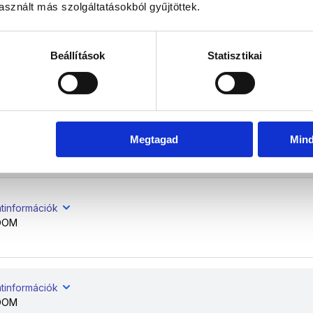
sznált más szolgáltatásokból gyűjtöttek.
tinformációk
Beállítások
Statisztikai
OOM
atinformációk
Megtagad
Min
OOM
atinformációk
OOM
atinformációk
OOM