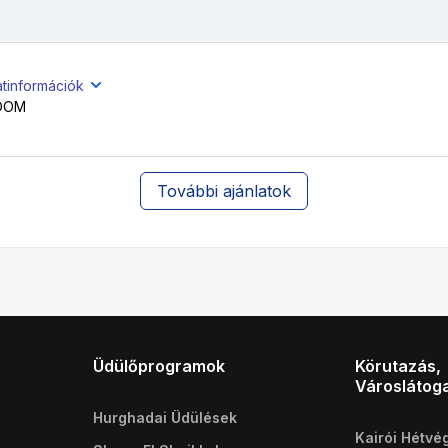
atinformációk
OOM
További ajánlatok
Üdülőprogramok
Körutazás,
Városlátog
Hurghadai Üdülések
Kairói Hétvé