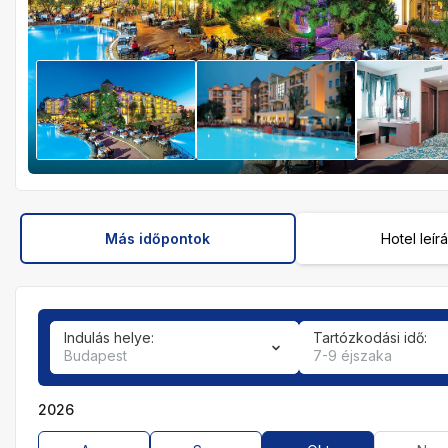
Más időpontok
Hotel leír
Indulás helye:
Tartózkodási idő:
Budapest
7-9 éjszaka
2026