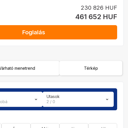
230 826 HUF
461 652 HUF
Foglalás
Várható menetrend
Térkép
Utasok
zobá
2 / 0