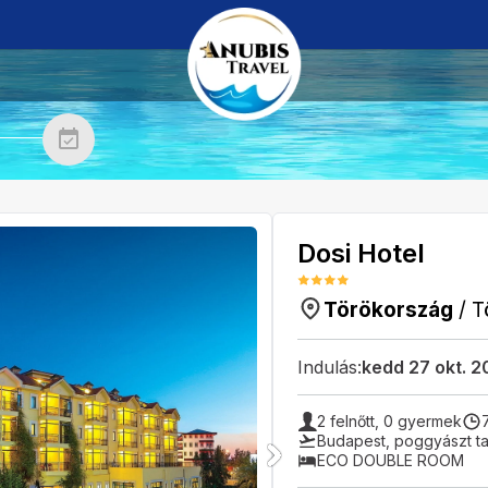
Dosi Hotel
Törökország
/
T
Indulás:
kedd 27 okt. 
2
felnőtt,
0
gyermek
Budapest
,
poggyászt ta
ECO DOUBLE ROOM