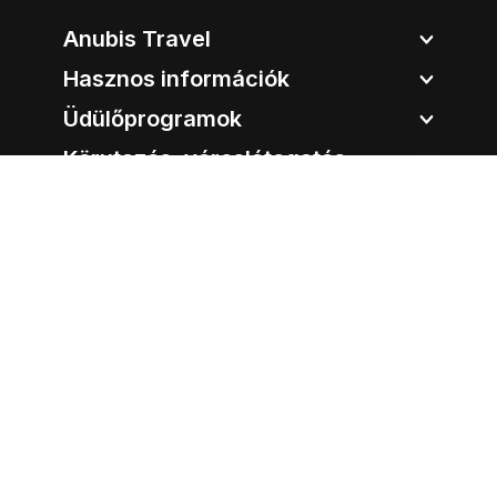
Anubis Travel
Hasznos információk
Üdülőprogramok
Körutazás, városlátogatás
Úticélok
Anubis Travel
Cím:
1051 Budapest, Bajcsy-Zsilinszky út 12.
Tel.:
06-1-213-96-93
E-mail:
info@anubistravel.hu
Nyitvatartás:
Hétfő:
09:00 - 18:00
Kedd:
09:00 - 18:00
Szerda:
09:00 - 18:00
Csütörtök:
09:00 - 18:00