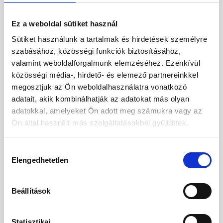
Ez a weboldal sütiket használ
Sütiket használunk a tartalmak és hirdetések személyre
szabásához, közösségi funkciók biztosításához,
valamint weboldalforgalmunk elemzéséhez. Ezenkívül
közösségi média-, hirdető- és elemező partnereinkkel
megosztjuk az Ön weboldalhasználatra vonatkozó
adatait, akik kombinálhatják az adatokat más olyan
adatokkal, amelyeket Ön adott meg számukra vagy az
Ön által használt más szolgáltatásokból gyűjtöttek.
Hozzájárulás
Elengedhetetlen
kiválasztása
Váratlan helyre érkeztél.
Kérjük, kezdje újra utazását új vakációja
Beállítások
felé.
Statisztikai