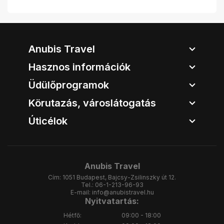
Anubis Travel
Hasznos információk
Üdülőprogramok
Körutazás, városlátogatás
Úticélok
Anubis Travel
Cím:
1051 Budapest, Bajcsy-Zsilinszky út 12.
Tel.:
06-1-213-96-93
E-mail:
info@anubistravel.hu
Nyitvatartás:
Hétfő:
09:00 - 18:00