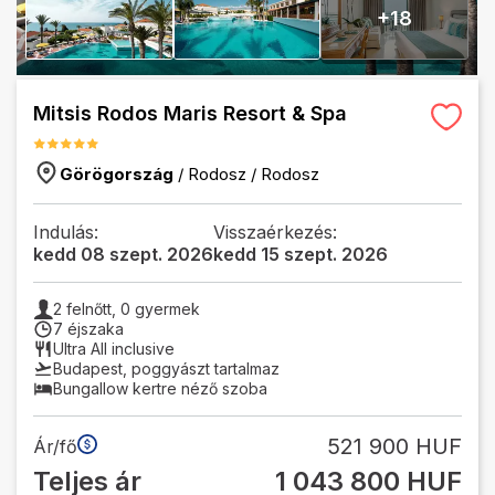
+
18
Mitsis Rodos Maris Resort & Spa
Görögország
/
Rodosz
/
Rodosz
Indulás:
Visszaérkezés:
kedd 08 szept. 2026
kedd 15 szept. 2026
2
felnőtt,
0
gyermek
7 éjszaka
Ultra All inclusive
Budapest
,
poggyászt tartalmaz
Bungallow kertre néző szoba
521 900 HUF
Ár/fő
Teljes ár
1 043 800 HUF