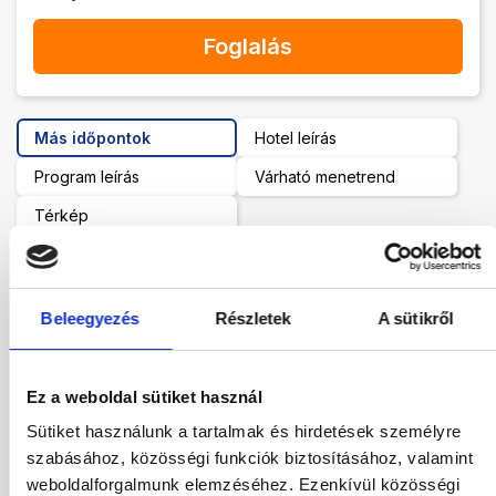
Foglalás
Más időpontok
Hotel leírás
Program leírás
Várható menetrend
Térkép
Indulás helye:
Budapest
Beleegyezés
Részletek
A sütikről
Tartózkodási idő:
7-9 éjszaka
Ez a weboldal sütiket használ
Ellátás
All inclusive
Sütiket használunk a tartalmak és hirdetések személyre
szabásához, közösségi funkciók biztosításához, valamint
Szoba
weboldalforgalmunk elemzéséhez. Ezenkívül közösségi
Válasszon szobá