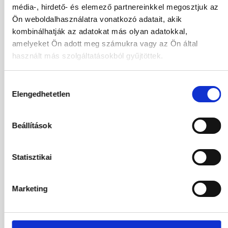
média-, hirdető- és elemező partnereinkkel megosztjuk az
Utasok
Ön weboldalhasználatra vonatkozó adatait, akik
2 / 0
kombinálhatják az adatokat más olyan adatokkal,
amelyeket Ön adott meg számukra vagy az Ön által
2026
használt más szolgáltatásokból gyűjtöttek.
Aug
Sze
Okt
Nov
Hozzájárulás
Dec
Elengedhetetlen
kiválasztása
2027
Beállítások
Jan
Feb
Már
Ápr
Máj
Jún
Júl
Statisztikai
01.09.2026
-
08.09.2026
(7 Éjszaka)
Marketing
Budapest
Járatinformációk
Bungallow Kertre Néző Szoba
Ultra All Inclusive