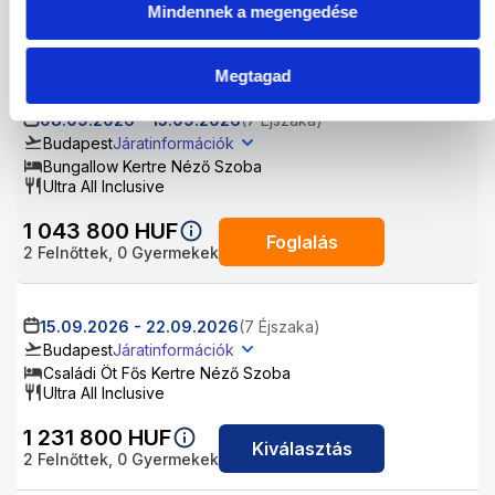
Mindennek a megengedése
1 051 800
HUF
Kiválasztás
2
Felnőttek,
0
Gyermekek
Megtagad
08.09.2026
-
15.09.2026
(7 Éjszaka)
Budapest
Járatinformációk
Bungallow Kertre Néző Szoba
Ultra All Inclusive
1 043 800
HUF
Foglalás
2
Felnőttek,
0
Gyermekek
15.09.2026
-
22.09.2026
(7 Éjszaka)
Budapest
Járatinformációk
Családi Öt Fős Kertre Néző Szoba
Ultra All Inclusive
1 231 800
HUF
Kiválasztás
2
Felnőttek,
0
Gyermekek