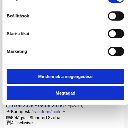
Utasok
2 / 0
Beállítások
2026
Statisztikai
Aug
Sze
Okt
Nov
Marketing
Dec
2027
Mindennek a megengedése
Jan
Feb
Már
Ápr
Máj
Jún
Júl
Megtagad
01.09.2026
-
08.09.2026
(7 Éjszaka)
Budapest
Járatinformációk
Kétágyas Standard Szoba
All Inclusive