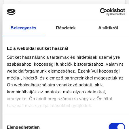
Foglalás
Beleegyezés
Részletek
A sütikről
Más időpontok
Hotel leírás
Program leírás
Várható menetrend
Ez a weboldal sütiket használ
Térkép
Sütiket használunk a tartalmak és hirdetések személyre
szabásához, közösségi funkciók biztosításához, valamint
weboldalforgalmunk elemzéséhez. Ezenkívül közösségi
Indulás helye:
média-, hirdető- és elemező partnereinkkel megosztjuk az
Budapest
Ön weboldalhasználatra vonatkozó adatait, akik
Tartózkodási idő:
kombinálhatják az adatokat más olyan adatokkal,
7-9 éjszaka
amelyeket Ön adott meg számukra vagy az Ön által
használt más szolgáltatásokból gyűjtöttek.
Ellátás
All inclusive
Szoba
Hozzájárulás
Válasszon szobá
Elengedhetetlen
kiválasztása