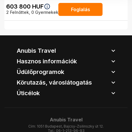
603 800
HUF
Foglalás
2
Felnőttek,
0
Gyermekek
Anubis Travel
Hasznos információk
Üdülőprogramok
Körutazás, városlátogatás
Úticélok
Anubis Travel
Cím:
1051 Budapest, Bajcsy-Zsilinszky út 12.
Tel.:
06-1-213-96-93