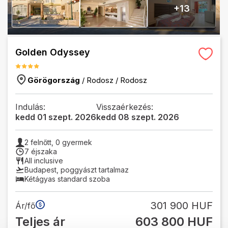
+
13
Golden Odyssey
Görögország
/
Rodosz
/
Rodosz
Indulás:
Visszaérkezés:
kedd 01 szept. 2026
kedd 08 szept. 2026
2
felnőtt,
0
gyermek
7 éjszaka
All inclusive
Budapest
,
poggyászt tartalmaz
Kétágyas standard szoba
301 900 HUF
Ár/fő
Teljes ár
603 800 HUF