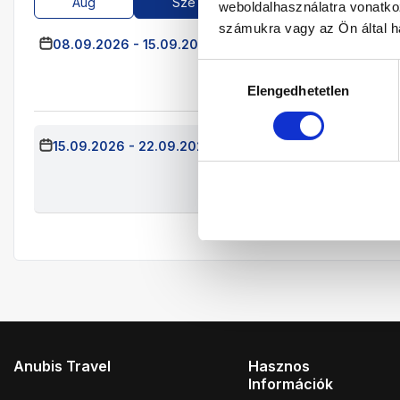
Aug
Sze
Okt
Nov
weboldalhasználatra vonatko
számukra vagy az Ön által ha
08.09.2026
-
15.09.2026
(7 Éjszaka)
Budapest
Já
Kétágyas Szo
Hozzájárulás
All Inclusive
Elengedhetetlen
kiválasztása
15.09.2026
-
22.09.2026
(7 Éjszaka)
Budapest
Já
Kétágyas Szob
All Inclusive
Anubis Travel
Hasznos
Információk