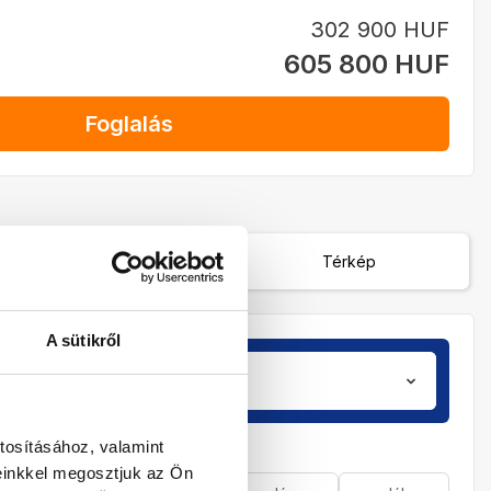
302 900 HUF
605 800 HUF
Foglalás
Várható menetrend
Térkép
A sütikről
Utasok
zobá
2 / 0
tosításához, valamint
einkkel megosztjuk az Ön