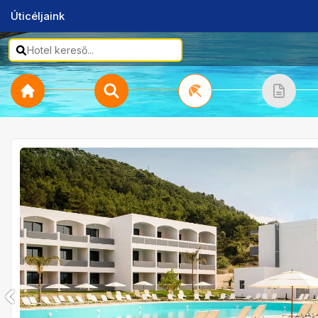
Úticéljaink