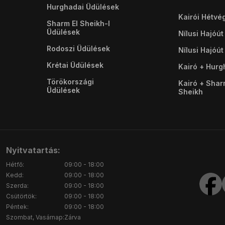
Hurghadai Üdülések
Kairói Hétvé
Sharm El Sheikh-I
Üdülések
Nílusi Hajóút
Rodoszi Üdülések
Nílusi Hajóút
Krétai Üdülések
Kairó + Hur
Törökországi
Kairó + Shar
Üdülések
Sheikh
Nyitvatartás:
Hétfő:
09:00 - 18:00
Kedd:
09:00 - 18:00
Szerda:
09:00 - 18:00
Csütörtök:
09:00 - 18:00
Péntek:
09:00 - 18:00
Szombat, Vasárnap:
Zárva