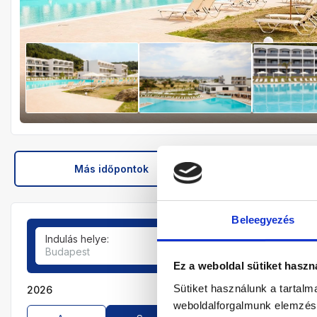
Más időpontok
Hotel leír
Beleegyezés
Indulás helye:
Tartózkodási idő:
Budapest
7-9 éjszaka
Ez a weboldal sütiket haszn
Sütiket használunk a tartal
2026
weboldalforgalmunk elemzésé