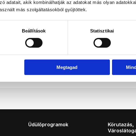
Dec
Jan
Feb
Már
zó adatait, akik kombinálhatják az adatokat más olyan adatokka
sznált más szolgáltatásokból gyűjtöttek.
ratinformációk
ba
Beállítások
Statisztikai
ratinformációk
a
Megtagad
Min
Üdülőprogramok
Körutazás,
Városlátog