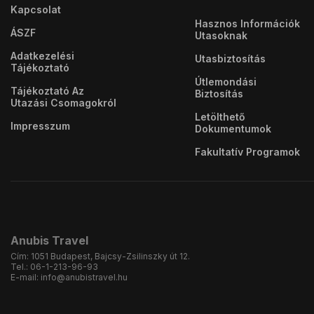
Kapcsolat
Hasznos Információk
ÁSZF
Utasoknak
Adatkezelési
Utasbiztosítás
Tájékoztató
Útlemondási
Tájékoztató Az
Biztosítás
Utazási Csomagokról
Letölthető
Impresszum
Dokumentumok
Fakultatív Programok
Anubis Travel
Cím:
1051 Budapest, Bajcsy-Zsilinszky út 12.
Tel.:
06-1-213-96-93
E-mail:
info@anubistravel.hu