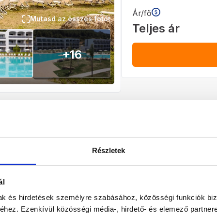
Ár/fő
Mutasd az összes fotót
Teljes ár
+
16
ás
Program leírás
Részletek
Ellátás
Szoba
All inclusive
Válasszon s
ál
mak és hirdetések személyre szabásához, közösségi funkciók biz
2027
hez. Ezenkívül közösségi média-, hirdető- és elemező partner