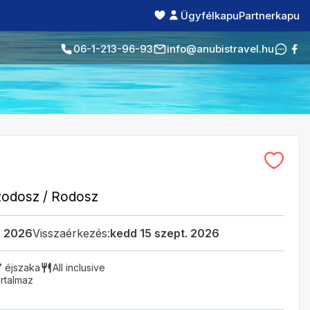
Ügyfélkapu
Partnerkapu
06-1-213-96-93
info@anubistravel.hu
Rodosz
/
Rodosz
. 2026
Visszaérkezés:
kedd 15 szept. 2026
7 éjszaka
All inclusive
rtalmaz