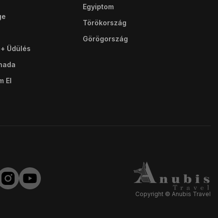
Egyiptom
ge
Törökország
Görögország
 + Üdülés
ghada
m El
Copyright © Anubis Travel