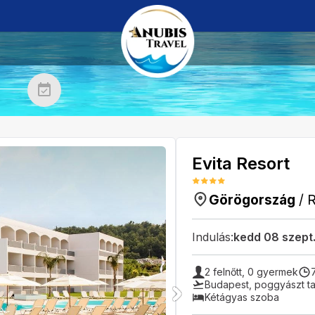
Evita Resort
Görögország
/
Indulás:
kedd 08 szept
2
felnőtt,
0
gyermek
Budapest
,
poggyászt ta
Kétágyas szoba