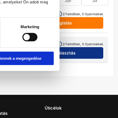
Ápr
Máj
Jún
Júl
l, amelyeket Ön adott meg
605 800
HUF
2
Felnőttek,
0
Gyermekek
Foglalás
Marketing
725 800
HUF
2
Felnőttek,
0
Gyermekek
Kiválasztás
dennek a megengedése
Úticélok
atás