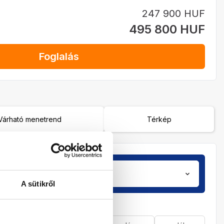
247 900 HUF
495 800 HUF
Foglalás
Várható menetrend
Térkép
Utasok
zobá
2 / 0
A sütikről