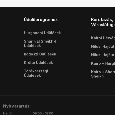
Üdülőprogramok
Körutazás,
Városlátog
Hurghadai Üdülések
Kairói Hétvé
Sharm El Sheikh-I
Üdülések
Nílusi Hajóút
Rodoszi Üdülések
Nílusi Hajóút
Krétai Üdülések
Kairó + Hur
Törökországi
Kairó + Shar
Üdülések
Sheikh
Nyitvatartás:
Hétfő:
09:00 - 18:00