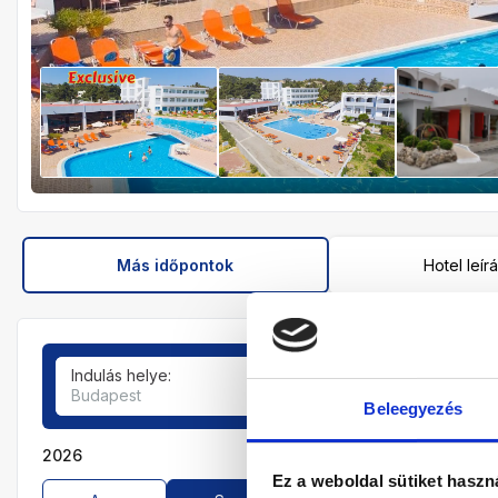
Más időpontok
Hotel leír
Indulás helye:
Tartózkodási idő:
Budapest
7-9 éjszaka
Beleegyezés
2026
Ez a weboldal sütiket haszn