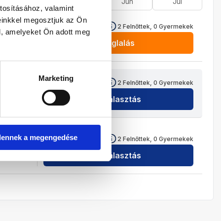
Ápr
Máj
Jún
Júl
tosításához, valamint
einkkel megosztjuk az Ön
495 800
HUF
2
Felnőttek,
0
Gyermekek
l, amelyeket Ön adott meg
Foglalás
Marketing
495 800
HUF
2
Felnőttek,
0
Gyermekek
Kiválasztás
495 800
HUF
dennek a megengedése
2
Felnőttek,
0
Gyermekek
Kiválasztás