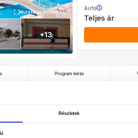
Ár/fő
Mutasd az összes fotót
Teljes ár
+
13
ás
Program leírás
Ellátás
Szoba
All inclusive
Válasszon s
Részletek
2027
ál