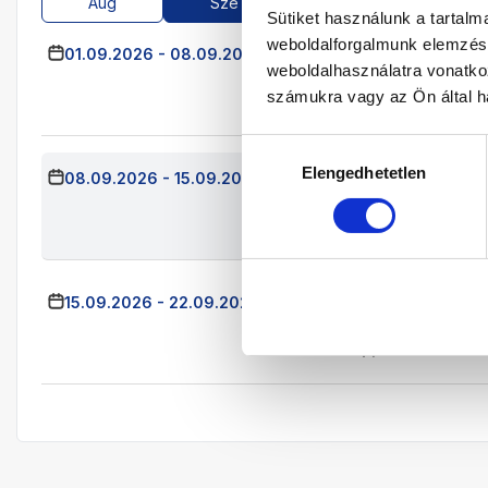
Aug
Sze
Okt
Nov
Sütiket használunk a tartal
weboldalforgalmunk elemzésé
01.09.2026
-
08.09.2026
(7 Éjszaka)
Budapest
Já
weboldalhasználatra vonatko
Kétágyas Stan
számukra vagy az Ön által ha
All Inclusive
Hozzájárulás
Elengedhetetlen
kiválasztása
08.09.2026
-
15.09.2026
(7 Éjszaka)
Budapest
Já
Kétágyas Stan
All Inclusive
15.09.2026
-
22.09.2026
(7 Éjszaka)
Budapest
Já
Kétágyas Stan
All Inclusive