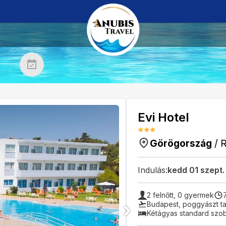
Evi Hotel
Görögország
/
Indulás:
kedd 01 szept
2
felnőtt,
0
gyermek
Budapest
,
poggyászt ta
Kétágyas standard szo