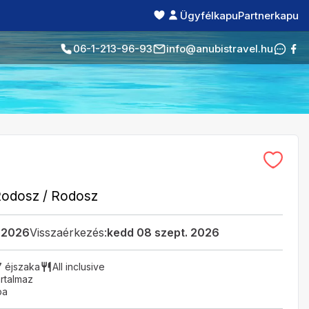
Ügyfélkapu
Partnerkapu
06-1-213-96-93
info@anubistravel.hu
Rodosz
/
Rodosz
. 2026
Visszaérkezés:
kedd 08 szept. 2026
7 éjszaka
All inclusive
rtalmaz
ba