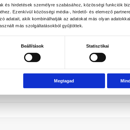
Dec
Jan
Feb
Már
mak és hirdetések személyre szabásához, közösségi funkciók biz
hez. Ezenkívül közösségi média-, hirdető- és elemező partner
ratinformációk
zó adatait, akik kombinálhatják az adatokat más olyan adatokka
dard Szoba
sznált más szolgáltatásokból gyűjtöttek.
Beállítások
Statisztikai
ratinformációk
dard Szoba
Megtagad
Min
ratinformációk
dard Szoba