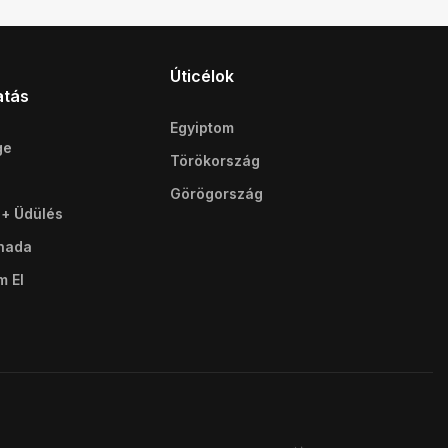
Úticélok
atás
Egyiptom
ge
Törökország
Görögország
 + Üdülés
ghada
m El