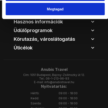
Megtagad
Anubis Travel
Hasznos információk
Üdülőprogramok
Körutazás, városlátogatás
Úticélok
Anubis Travel
Cím:
1051 Budapest, Bajcsy-Zsilinszky út 12.
Tel.:
06-1-213-96-93
E-mail:
info@anubistravel.hu
Nyitvatartás:
Hétfő:
09:00 - 18:00
Kedd:
09:00 - 18:00
Szerda:
09:00 - 18:00