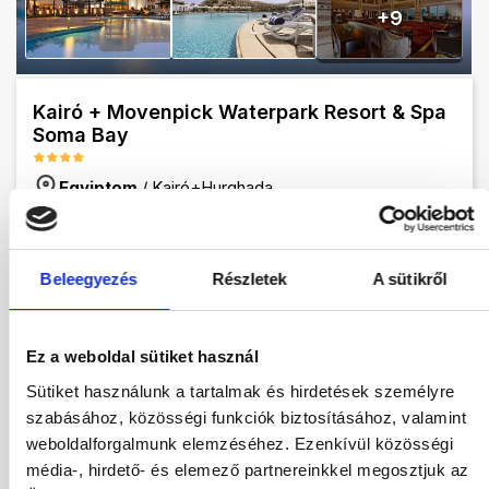
+
9
Kairó + Movenpick Waterpark Resort & Spa
Soma Bay
Egyiptom
/
Kairó+Hurghada
Ehhez a szállodához jelenleg nincs elérhető
ajánlat. Nézd meg a többi utazási ajánlatunkat,
vagy térj
vissza a főoldalra.
Beleegyezés
Részletek
A sütikről
Ez a weboldal sütiket használ
Hotel leírás
Program leírás
Sütiket használunk a tartalmak és hirdetések személyre
Várható menetrend
Térkép
szabásához, közösségi funkciók biztosításához, valamint
weboldalforgalmunk elemzéséhez. Ezenkívül közösségi
média-, hirdető- és elemező partnereinkkel megosztjuk az
Hotel leírás