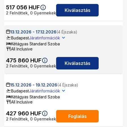
517 056
HUF
Kiválasztás
2
Felnőttek,
0
Gyermekek
13.12.2026
-
17.12.2026
(4 Éjszaka)
Budapest
Járatinformációk
Kétágyas Standard Szoba
All Inclusive
475 860
HUF
Kiválasztás
2
Felnőttek,
0
Gyermekek
15.12.2026
-
19.12.2026
(4 Éjszaka)
Budapest
Járatinformációk
Kétágyas Standard Szoba
All Inclusive
427 960
HUF
Foglalás
2
Felnőttek,
0
Gyermekek