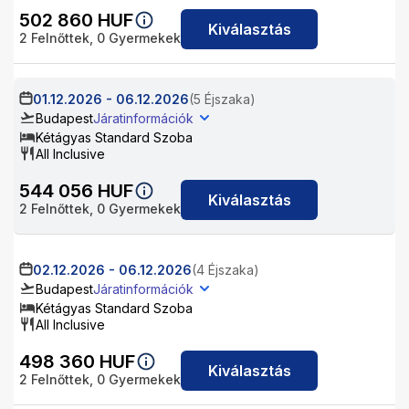
502 860
HUF
Kiválasztás
2
Felnőttek,
0
Gyermekek
01.12.2026
-
06.12.2026
(5 Éjszaka)
Budapest
Járatinformációk
Kétágyas Standard Szoba
All Inclusive
544 056
HUF
Kiválasztás
2
Felnőttek,
0
Gyermekek
02.12.2026
-
06.12.2026
(4 Éjszaka)
Budapest
Járatinformációk
Kétágyas Standard Szoba
All Inclusive
498 360
HUF
Kiválasztás
2
Felnőttek,
0
Gyermekek