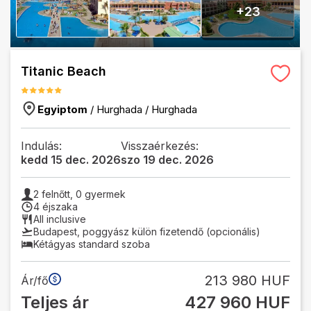
+
23
Titanic Beach
Egyiptom
/
Hurghada
/
Hurghada
Indulás:
Visszaérkezés:
kedd 15 dec. 2026
szo 19 dec. 2026
2
felnőtt,
0
gyermek
4 éjszaka
All inclusive
Budapest
,
poggyász külön fizetendő (opcionális)
Kétágyas standard szoba
213 980 HUF
Ár/fő
Teljes ár
427 960 HUF