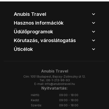
Anubis Travel
Hasznos információk
Üdülőprogramok
Körutazás, városlátogatás
Úticélok
Anubis Travel
Cím:
1051 Budapest, Bajcsy-Zsilinszky út 12.
Tel.:
06-1-213-96-93
E-mail:
info@anubistravel.hu
Nyitvatartás:
Hétfő:
09:00 - 18:00
Kedd:
09:00 - 18:00
Szerda:
09:00 - 18:00