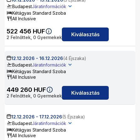
Budapest
Járatinformációk
Kétágyas Standard Szoba
All Inclusive
522 456
HUF
Kiválasztás
2
Felnőttek,
0
Gyermekek
12.12.2026
-
16.12.2026
(4 Éjszaka)
Budapest
Járatinformációk
Kétágyas Standard Szoba
All Inclusive
449 260
HUF
Kiválasztás
2
Felnőttek,
0
Gyermekek
12.12.2026
-
17.12.2026
(5 Éjszaka)
Budapest
Járatinformációk
Kétágyas Standard Szoba
All Inclusive