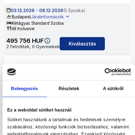
03.12.2026
-
08.12.2026
(5 Éjszaka)
Budapest
Járatinformációk
Kétágyas Standard Szoba
All Inclusive
495 756
HUF
Kiválasztás
2
Felnőttek,
0
Gyermekek
05.12.2026
-
09.12.2026
(4 Éjszaka)
Budapest
Járatinformációk
Kétágyas Standard Szoba
All Inclusive
Beleegyezés
Részletek
A sütikről
481 260
HUF
Kiválasztás
2
Felnőttek,
0
Gyermekek
Ez a weboldal sütiket használ
Sütiket használunk a tartalmak és hirdetések személyre
05.12.2026
-
10.12.2026
(5 Éjszaka)
szabásához, közösségi funkciók biztosításához, valamint
Budapest
Járatinformációk
weboldalforgalmunk elemzéséhez. Ezenkívül közösségi