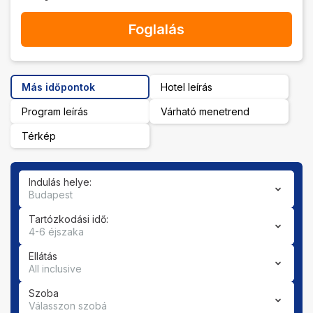
Foglalás
Más időpontok
Hotel leírás
Program leírás
Várható menetrend
Térkép
Indulás helye:
Budapest
Tartózkodási idő:
4-6 éjszaka
Ellátás
All inclusive
Szoba
Válasszon szobá