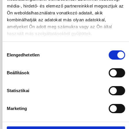
Kétágyas Standard Szoba
média-, hirdető- és elemező partnereinkkel megosztjuk az
All Inclusive
Ön weboldalhasználatra vonatkozó adatait, akik
522 456
HUF
kombinálhatják az adatokat más olyan adatokkal,
Kiválasztás
2
Felnőttek,
0
Gyermekek
amelyeket Ön adott meg számukra vagy az Ön által
használt más szolgáltatásokból gyűjtöttek.
06.12.2026
-
10.12.2026
(4 Éjszaka)
Budapest
Járatinformációk
Hozzájárulás
Kétágyas Standard Szoba
Elengedhetetlen
kiválasztása
All Inclusive
470 560
HUF
Beállítások
Kiválasztás
2
Felnőttek,
0
Gyermekek
Statisztikai
08.12.2026
-
12.12.2026
(4 Éjszaka)
Budapest
Járatinformációk
Kétágyas Standard Szoba
Marketing
All Inclusive
454 560
HUF
Kiválasztás