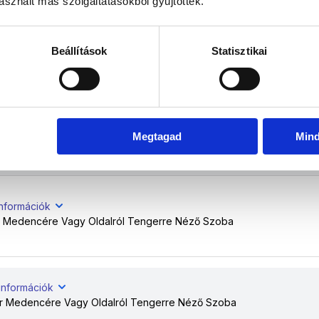
sznált más szolgáltatásokból gyűjtöttek.
információk
Beállítások
Statisztikai
r Medencére Vagy Oldalról Tengerre Néző Szoba
információk
Megtagad
Min
r Medencére Vagy Oldalról Tengerre Néző Szoba
információk
r Medencére Vagy Oldalról Tengerre Néző Szoba
információk
or Medencére Vagy Oldalról Tengerre Néző Szoba