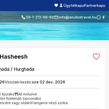
Ügyfélkapu
Partnerkapu
06-1-213-96-93
info@anubistravel.hu
 Hasheesh
hada
/
Hurghada
026
Visszaérkezés:
sze 02 dec. 2026
4 éjszaka
All inclusive
ön fizetendő (opcionális)
encére vagy oldalról tengerre néző szoba