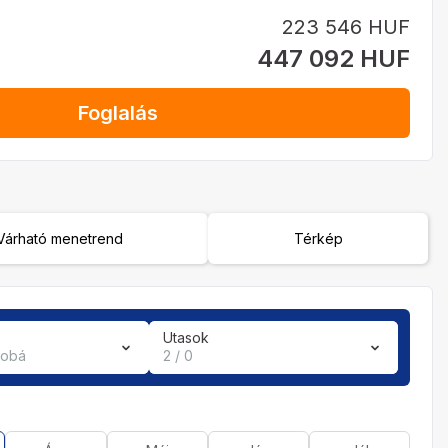
223 546 HUF
447 092 HUF
Foglalás
Várható menetrend
Térkép
Utasok
zobá
2 / 0