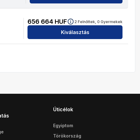
656 664
HUF
2
Felnőttek,
0
Gyermekek
Kiválasztás
Úticélok
atás
Egyiptom
ge
Törökország