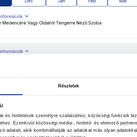
Dec
Jan
Feb
Már
információk
or Medencére Vagy Oldalról Tengerre Néző Szoba
tinformációk
or Medencére Vagy Oldalról Tengerre Néző Szoba
Részletek
tinformációk
or Medencére Vagy Oldalról Tengerre Néző Szoba
ál
mak és hirdetések személyre szabásához, közösségi funkciók biz
tinformációk
hez. Ezenkívül közösségi média-, hirdető- és elemező partner
or Medencére Vagy Oldalról Tengerre Néző Szoba
zó adatait, akik kombinálhatják az adatokat más olyan adatokka