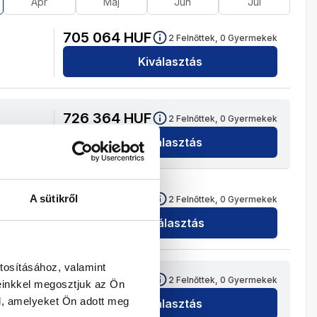
Ápr
Máj
Jún
Júl
705 064
HUF
2
Felnőttek,
0
Gyermekek
Kiválasztás
726 364
HUF
2
Felnőttek,
0
Gyermekek
Kiválasztás
705 510
HUF
A sütikről
2
Felnőttek,
0
Gyermekek
Kiválasztás
tosításához, valamint
656 664
HUF
2
Felnőttek,
0
Gyermekek
einkkel megosztjuk az Ön
l, amelyeket Ön adott meg
Kiválasztás