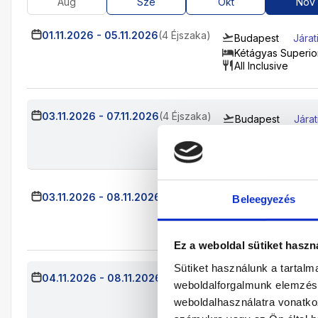
Aug
Sze
Okt
Nov
01.11.2026
-
05.11.2026
(4 Éjszaka)
Budapest
Járat
Kétágyas Superi
All Inclusive
03.11.2026
-
07.11.2026
(4 Éjszaka)
Budapest
Jára
Kétágyas Superi
All Inclusive
03.11.2026
-
08.11.2026
(5 Éjszaka)
Beleegyezés
Budapest
Jára
Kétágyas Superi
All Inclusive
Ez a weboldal sütiket haszn
Sütiket használunk a tartal
04.11.2026
-
08.11.2026
(4 Éjszaka)
Budapest
Jára
weboldalforgalmunk elemzésé
Kétágyas Superi
weboldalhasználatra vonatko
All Inclusive