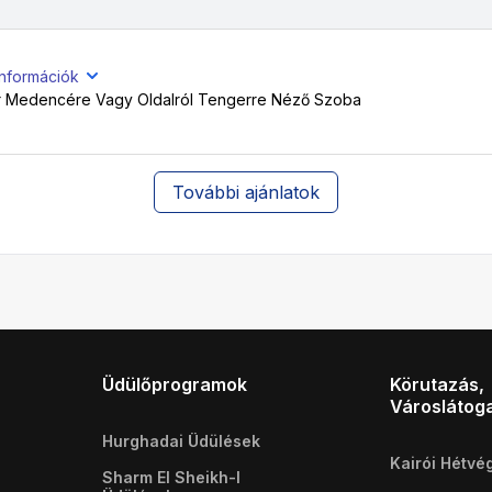
információk
r Medencére Vagy Oldalról Tengerre Néző Szoba
További ajánlatok
Üdülőprogramok
Körutazás,
Városlátog
Hurghadai Üdülések
Kairói Hétvé
Sharm El Sheikh-I