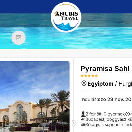
Pyramisa Sahl
Egyiptom
/
Hurg
Indulás:
szo 28 nov. 2
2
felnőtt,
0
gyermek
Budapest
,
poggyász kül
Kétágyas superior med