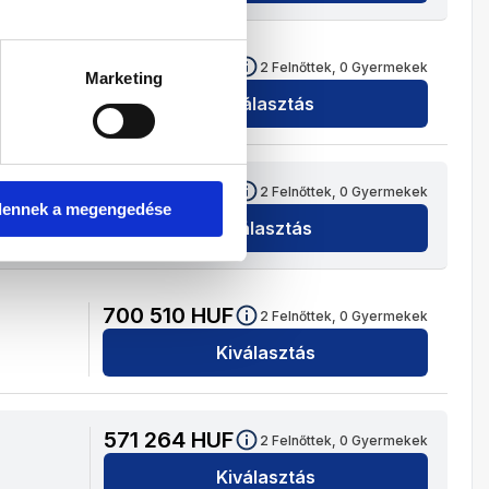
678 810
HUF
2
Felnőttek,
0
Gyermekek
Marketing
Kiválasztás
737 064
HUF
2
Felnőttek,
0
Gyermekek
dennek a megengedése
Kiválasztás
700 510
HUF
2
Felnőttek,
0
Gyermekek
Kiválasztás
571 264
HUF
2
Felnőttek,
0
Gyermekek
Kiválasztás