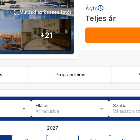
Ár/fő
Mutasd az összes fotót
Teljes ár
+
21
ás
Program leírás
Ellátás
Szoba
All inclusive
Válasszon s
2027