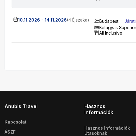
10.11.2026
-
14.11.2026
(4 Éjszaka)
Budapest
Járat
Kétágyas Superio
All Inclusive
Anubis Travel
Hasznos
Információk
Kapcsolat
Hasznos Információk
ÁSZF
Utasoknak