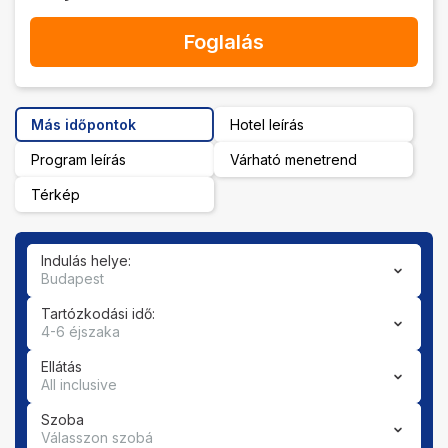
Foglalás
Más időpontok
Hotel leírás
Program leírás
Várható menetrend
Térkép
Indulás helye:
Budapest
Tartózkodási idő:
4-6 éjszaka
Ellátás
All inclusive
Szoba
Válasszon szobá