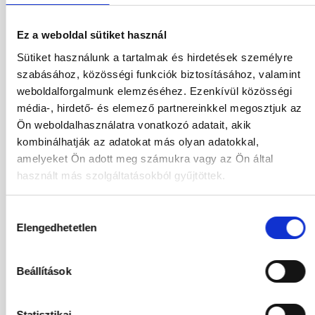
625 460
HUF
Kiválasztás
2
Felnőttek,
0
Gyermekek
Ez a weboldal sütiket használ
Sütiket használunk a tartalmak és hirdetések személyre
szabásához, közösségi funkciók biztosításához, valamint
03.11.2026
-
07.11.2026
(4 Éjszaka)
weboldalforgalmunk elemzéséhez. Ezenkívül közösségi
Budapest
Járatinformációk
Kétágyas Standard Medencére Néző Szoba
média-, hirdető- és elemező partnereinkkel megosztjuk az
All Inclusive
Ön weboldalhasználatra vonatkozó adatait, akik
kombinálhatják az adatokat más olyan adatokkal,
695 060
HUF
Kiválasztás
amelyeket Ön adott meg számukra vagy az Ön által
2
Felnőttek,
0
Gyermekek
használt más szolgáltatásokból gyűjtöttek.
03.11.2026
-
08.11.2026
(5 Éjszaka)
Hozzájárulás
Budapest
Járatinformációk
Elengedhetetlen
kiválasztása
Kétágyas Standard Medencére Néző Szoba
All Inclusive
Beállítások
618 656
HUF
Kiválasztás
2
Felnőttek,
0
Gyermekek
Statisztikai