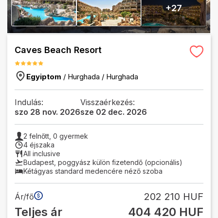
+
27
Caves Beach Resort
Egyiptom
/
Hurghada
/
Hurghada
Indulás:
Visszaérkezés:
szo 28 nov. 2026
sze 02 dec. 2026
2
felnőtt,
0
gyermek
4 éjszaka
All inclusive
Budapest
,
poggyász külön fizetendő (opcionális)
Kétágyas standard medencére néző szoba
202 210 HUF
Ár/fő
Teljes ár
404 420 HUF