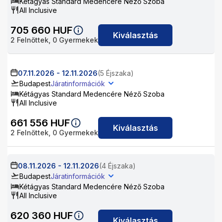
Kétágyas Standard Medencére Néző Szoba
All Inclusive
705 660
HUF
Kiválasztás
2
Felnőttek,
0
Gyermekek
07.11.2026
-
12.11.2026
(5 Éjszaka)
Budapest
Járatinformációk
Kétágyas Standard Medencére Néző Szoba
All Inclusive
661 556
HUF
Kiválasztás
2
Felnőttek,
0
Gyermekek
08.11.2026
-
12.11.2026
(4 Éjszaka)
Budapest
Járatinformációk
Kétágyas Standard Medencére Néző Szoba
All Inclusive
620 360
HUF
Kiválasztás