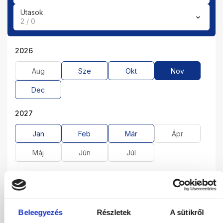
Utasok
2 / 0
2026
Aug
Sze
Okt
Nov
Dec
2027
Jan
Feb
Már
Ápr
Máj
Jún
Júl
01.11.2026
-
05.11.2026
(4 Éjszaka)
Budapest
Járatinformációk
Kétágyas Standard Medencére Néző Szoba
Beleegyezés
Részletek
A sütikről
All Inclusive