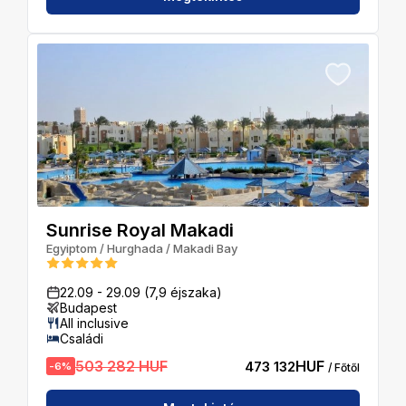
Sunrise Royal Makadi
Egyiptom
/
Hurghada
/
Makadi Bay
22.09
-
29.09
(7,9 éjszaka)
Budapest
All inclusive
Családi
503 282 HUF
HUF
473 132
-
6
%
/ Főtől