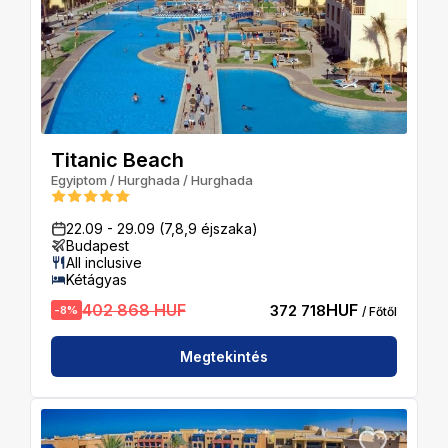
Titanic Beach
Egyiptom
/
Hurghada
/
Hurghada
22.09
-
29.09
(7,8,9 éjszaka)
Budapest
All inclusive
Kétágyas
402 868 HUF
HUF
372 718
-
8
%
/ Főtől
Megtekintés