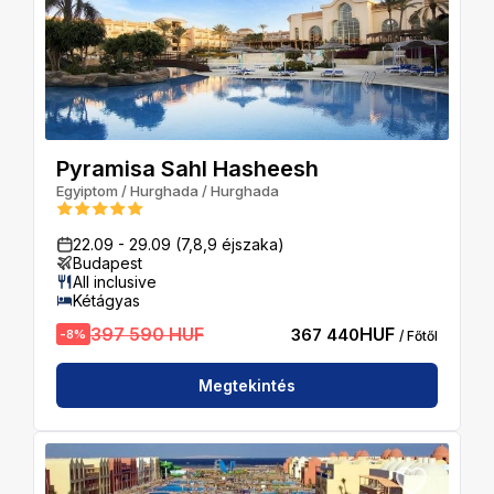
Pyramisa Sahl Hasheesh
Egyiptom
/
Hurghada
/
Hurghada
22.09
-
29.09
(7,8,9 éjszaka)
Budapest
All inclusive
Kétágyas
397 590 HUF
HUF
367 440
-
8
%
/ Főtől
Megtekintés