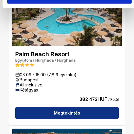
Palm Beach Resort
Egyiptom
/
Hurghada
/
Hurghada
08.09
-
15.09
(7,8,9 éjszaka)
Budapest
All inclusive
Kétágyas
HUF
382 472
/ Főtől
Megtekintés