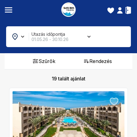
Utazás időpontja
01.05.26 - 30.10.26
Szűrők
Rendezés
19
talált ajánlat