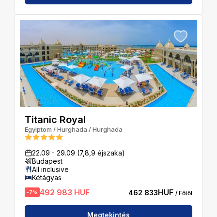
Titanic Royal
Egyiptom
/
Hurghada
/
Hurghada
22.09
-
29.09
(7,8,9 éjszaka)
Budapest
All inclusive
Kétágyas
492 983 HUF
HUF
462 833
-
7
%
/ Főtől
Megtekintés