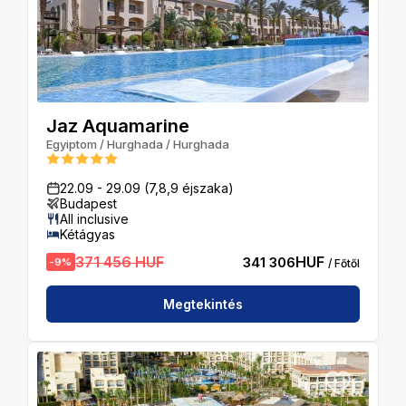
Jaz Aquamarine
Egyiptom
/
Hurghada
/
Hurghada
22.09
-
29.09
(7,8,9 éjszaka)
Budapest
All inclusive
Kétágyas
371 456 HUF
HUF
341 306
-
9
%
/ Főtől
Megtekintés