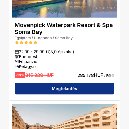
Movenpick Waterpark Resort & Spa
Soma Bay
Egyiptom
/
Hurghada
/
Soma Bay
22.09
-
29.09
(7,8,9 éjszaka)
Budapest
Félpanzió
Kétágyas
315 328 HUF
HUF
285 178
-
10
%
/ Főtől
Megtekintés