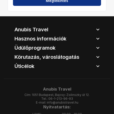
Megtekintés
Anubis Travel
Hasznos információk
Üdülőprogramok
Körutazás, városlátogatás
Úticélok
Anubis Travel
Cím:
1051 Budapest, Bajcsy-Zsilinszky út 12.
Tel.:
06-1-213-96-93
E-mail:
info@anubistravel.hu
Nyitvatartás: