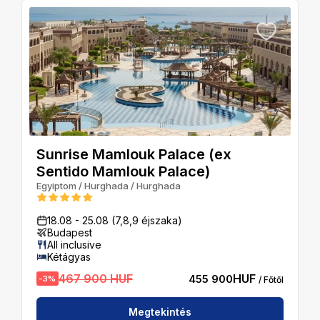
Sunrise Mamlouk Palace (ex
Sentido Mamlouk Palace)
Egyiptom
/
Hurghada
/
Hurghada
18.08
-
25.08
(7,8,9 éjszaka)
Budapest
All inclusive
Kétágyas
467 900 HUF
HUF
455 900
-
3
%
/ Főtől
Megtekintés