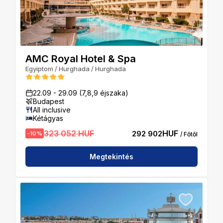
AMC Royal Hotel & Spa
Egyiptom
/
Hurghada
/
Hurghada
22.09
-
29.09
(7,8,9 éjszaka)
Budapest
All inclusive
Kétágyas
323 052 HUF
HUF
292 902
-
10
%
/ Főtől
Megtekintés