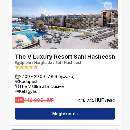
The V Luxury Resort Sahl Hasheesh
Egyiptom
/
Hurghada
/
Sahl Hasheesh
22.09
-
29.09
(7,8,9 éjszaka)
Budapest
The V Ultra all inclusive
Kétágyas
446 895 HUF
HUF
416 745
-
7
%
/ Főtől
Megtekintés