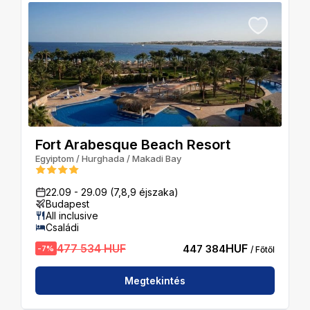
Fort Arabesque Beach Resort
Egyiptom
/
Hurghada
/
Makadi Bay
22.09
-
29.09
(7,8,9 éjszaka)
Budapest
All inclusive
Családi
477 534 HUF
HUF
447 384
-
7
%
/ Főtől
Megtekintés