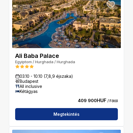
Ali Baba Palace
Egyiptom
/
Hurghada
/
Hurghada
03.10
-
10.10
(7,8,9 éjszaka)
Budapest
All inclusive
Kétágyas
HUF
409 900
/ Főtől
Megtekintés