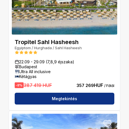
Tropitel Sahl Hasheesh
Egyiptom
/
Hurghada
/
Sahl Hasheesh
22.09
-
29.09
(7,8,9 éjszaka)
Budapest
Ultra All inclusive
Kétágyas
387 419 HUF
HUF
357 269
-
8
%
/ Főtől
Megtekintés