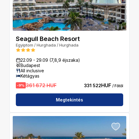
Seagull Beach Resort
Egyiptom
/
Hurghada
/
Hurghada
22.09
-
29.09
(7,8,9 éjszaka)
Budapest
All inclusive
Kétágyas
361 672 HUF
HUF
331 522
-
9
%
/ Főtől
Megtekintés