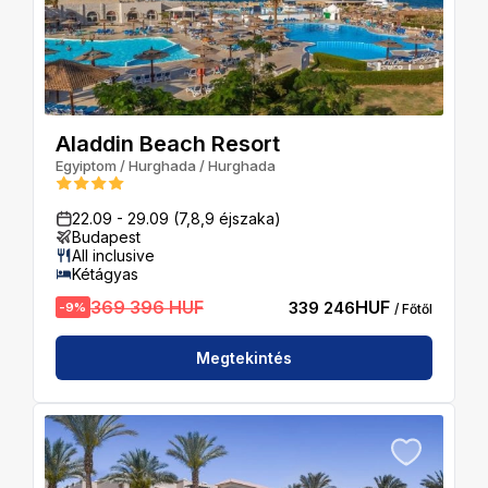
Aladdin Beach Resort
Egyiptom
/
Hurghada
/
Hurghada
22.09
-
29.09
(7,8,9 éjszaka)
Budapest
All inclusive
Kétágyas
369 396 HUF
HUF
339 246
-
9
%
/ Főtől
Megtekintés