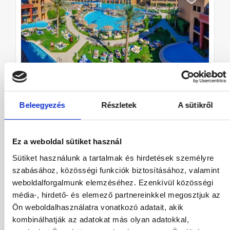
Titanic Palace
Egyiptom
/
Hurghada
/
Hurghada
Beleegyezés
Részletek
A sütikről
22.09
-
29.09
(7,8,9 éjszaka)
Budapest
All inclusive
Ez a weboldal sütiket használ
Kétágyas
Sütiket használunk a tartalmak és hirdetések személyre
402 868 HUF
HUF
372 718
-
8
%
/ Főtől
szabásához, közösségi funkciók biztosításához, valamint
weboldalforgalmunk elemzéséhez. Ezenkívül közösségi
Megtekintés
média-, hirdető- és elemező partnereinkkel megosztjuk az
Ön weboldalhasználatra vonatkozó adatait, akik
kombinálhatják az adatokat más olyan adatokkal,