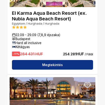
El Karma Aqua Beach Resort (ex.
Nubia Aqua Beach Resort)
Egyiptom
/
Hurghada
/
Hurghada
22.09
-
29.09
(7,8,9 éjszaka)
Budapest
Hard all inclusive
Kétágyas
284 431 HUF
HUF
254 281
-
11
%
/ Főtől
Megtekintés