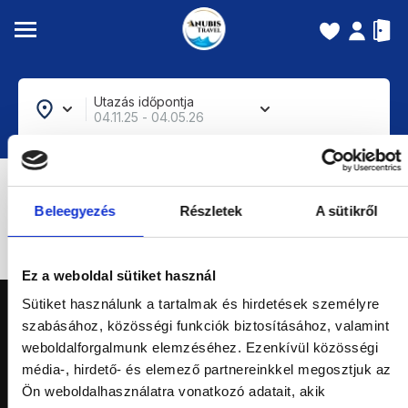
Utazás időpontja
04.11.25 - 04.05.26
Szűrők
Rendezés
Beleegyezés
Részletek
A sütikről
0
talált ajánlat
Ez a weboldal sütiket használ
Sütiket használunk a tartalmak és hirdetések személyre
Anubis Travel
szabásához, közösségi funkciók biztosításához, valamint
weboldalforgalmunk elemzéséhez. Ezenkívül közösségi
Hasznos információk
média-, hirdető- és elemező partnereinkkel megosztjuk az
Üdülőprogramok
Ön weboldalhasználatra vonatkozó adatait, akik