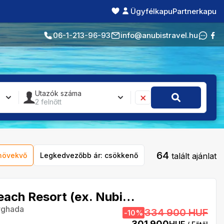
Ügyfélkapu
Partnerkapu
06-1-213-96-93
info@anubistravel.hu
Utazók száma
2
felnőtt
64
talált ajánlat
növekvő
Legkedvezőbb ár: csökkenő
El Karma Aqua Beach Resort (ex. Nubia Aqua Beach Resort)
rghada
334 900 HUF
-
10
%
301 900
HUF