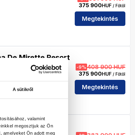
375 900
HUF
/ Főtől
Megtekintés
a De Mirette Resort
rghada
408 900 HUF
-
9
%
375 900
HUF
/ Főtől
Megtekintés
A sütikről
tosításához, valamint
einkkel megosztjuk az Ön
 Gouna
l, amelyeket Ön adott meg