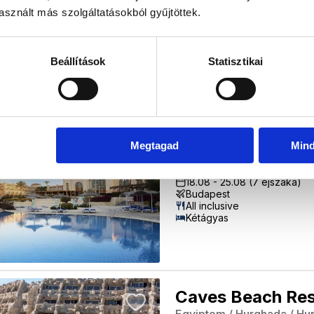
sznált más szolgáltatásokból gyűjtöttek.
18.08
-
25.08
(7 éjszaka)
Budapest
Reggeli
Kétágyas
Beállítások
Statisztikai
Pyramisa Sahl H
Megtagad
Min
Egyiptom
/
Hurghada
/
Hu
18.08
-
25.08
(7 éjszaka)
Budapest
All inclusive
Kétágyas
Caves Beach Res