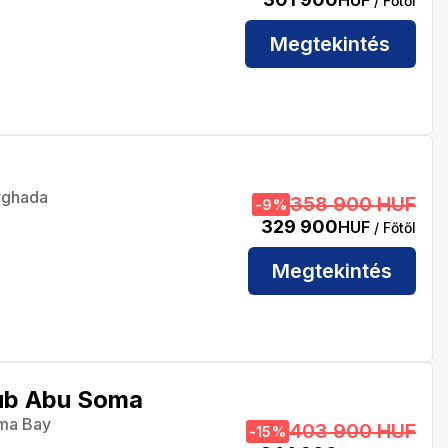
/ Főtől
Megtekintés
rghada
358 900 HUF
-
9
%
329 900
HUF
/ Főtől
Megtekintés
ub Abu Soma
ma Bay
403 900 HUF
-
15
%