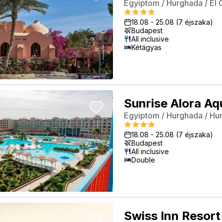
Egyiptom
/
Hurghada
/
El
18.08
-
25.08
(7 éjszaka)
Budapest
All inclusive
Kétágyas
Sunrise Alora Aq
Egyiptom
/
Hurghada
/
Hu
18.08
-
25.08
(7 éjszaka)
Budapest
All inclusive
Double
Swiss Inn Resort