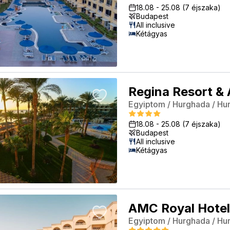
18.08
-
25.08
(7 éjszaka)
Budapest
All inclusive
Kétágyas
Egyiptom
/
Hurghada
/
Hu
18.08
-
25.08
(7 éjszaka)
Budapest
All inclusive
Kétágyas
AMC Royal Hotel
Egyiptom
/
Hurghada
/
Hu