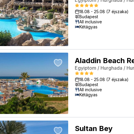
Egyiptom
/
Hurghada
/
Hu
18.08
-
25.08
(7 éjszaka)
Budapest
All inclusive
Kétágyas
Aladdin Beach R
Egyiptom
/
Hurghada
/
Hu
18.08
-
25.08
(7 éjszaka)
Budapest
All inclusive
Kétágyas
Sultan Bey