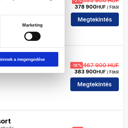
383 900 HUF
-
2
%
378 900
HUF
/ Főtől
Megtekintés
Marketing
asheesh
dennek a megengedése
rghada
467 900 HUF
-
18
%
383 900
HUF
/ Főtől
Megtekintés
ort