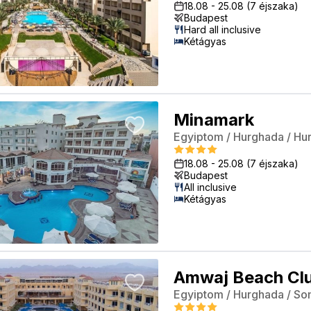
18.08
-
25.08
(7 éjszaka)
Budapest
Hard all inclusive
Kétágyas
Minamark
Egyiptom
/
Hurghada
/
Hu
18.08
-
25.08
(7 éjszaka)
Budapest
All inclusive
Kétágyas
Amwaj Beach Cl
Egyiptom
/
Hurghada
/
So