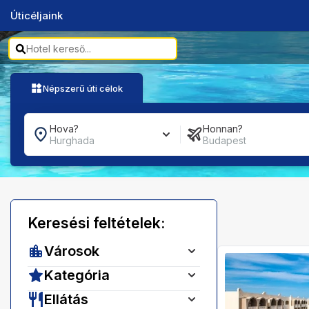
Úticéljaink
Népszerű úti célok
Hova?
Honnan?
Hurghada
Budapest
Keresési feltételek:
Városok
Kategória
Ellátás