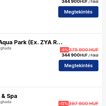
344 900
HUF
/ Főtől
Megtekintés
Regina Resort & Aqua Park (Ex. ZYA Regina Resort & Aqua Park)
rghada
375 900 HUF
-
9
%
344 900
HUF
/ Főtől
Megtekintés
 & Spa
rghada
397 900 HUF
-
12
%