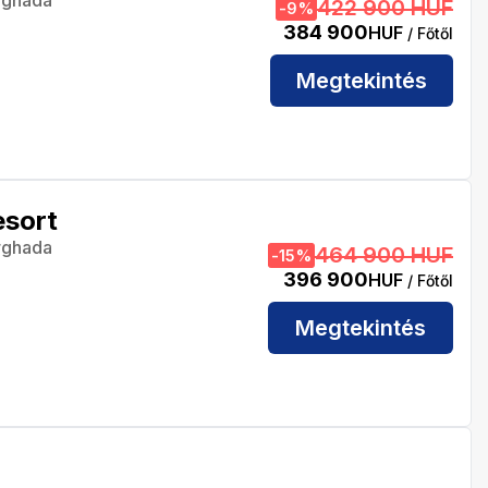
rghada
422 900 HUF
-
9
%
384 900
HUF
/ Főtől
Megtekintés
esort
rghada
464 900 HUF
-
15
%
396 900
HUF
/ Főtől
Megtekintés