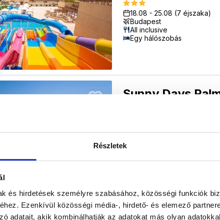
18.08
-
25.08
(7 éjszaka)
Budapest
All inclusive
Egy hálószobás
Sunny Days Palm
Egyiptom
/
Hurghada
/
Hu
18.08
-
25.08
(7 éjszaka)
Budapest
All inclusive
Részletek
Kétágyas
ál
mak és hirdetések személyre szabásához, közösségi funkciók biz
Cook's Club
hez. Ezenkívül közösségi média-, hirdető- és elemező partner
Egyiptom
/
Hurghada
/
El
zó adatait, akik kombinálhatják az adatokat más olyan adatokka