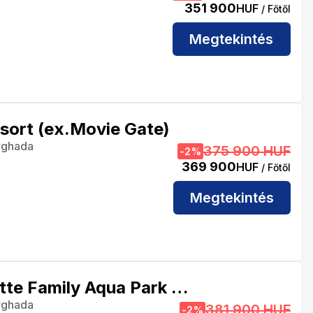
351 900
HUF
/ Főtől
Megtekintés
sort (ex.Movie Gate)
rghada
375 900 HUF
-
2
%
369 900
HUF
/ Főtől
Megtekintés
Sunny Days Mirette Family Aqua Park Resort
rghada
381 900 HUF
-
2
%