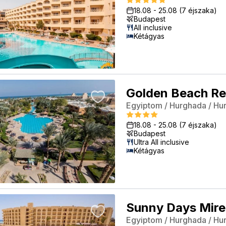
18.08
-
25.08
(7 éjszaka)
Budapest
All inclusive
Kétágyas
Golden Beach Re
Egyiptom
/
Hurghada
/
Hu
18.08
-
25.08
(7 éjszaka)
Budapest
Ultra All inclusive
Kétágyas
Egyiptom
/
Hurghada
/
Hu