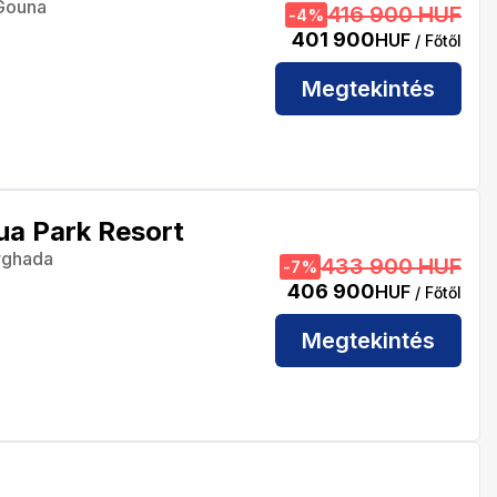
 Gouna
416 900 HUF
-
4
%
401 900
HUF
/ Főtől
Megtekintés
ua Park Resort
rghada
433 900 HUF
-
7
%
406 900
HUF
/ Főtől
Megtekintés