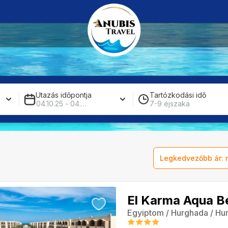
Utazás időpontja
Tartózkodási idő
04.10.25 - 04.04.26
7-9 éjszaka
Legkedvezőbb ár: 
Egyiptom
/
Hurghada
/
Hu