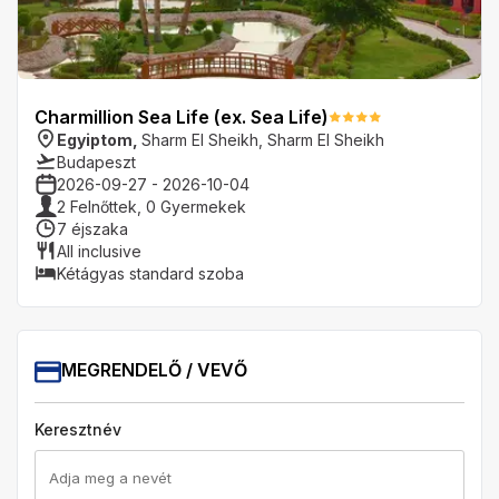
Charmillion Sea Life (ex. Sea Life)
Egyiptom
,
Sharm El Sheikh
,
Sharm El Sheikh
Budapeszt
2026-09-27
-
2026-10-04
2
Felnőttek,
0
Gyermekek
7
éjszaka
All inclusive
Kétágyas standard szoba
MEGRENDELŐ / VEVŐ
Keresztnév