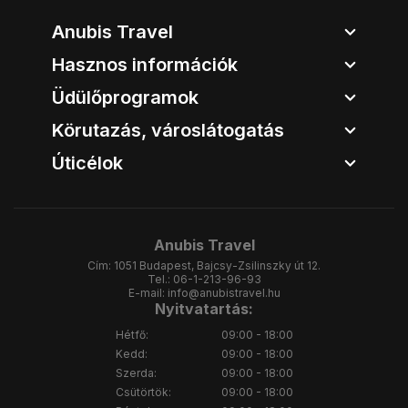
Anubis Travel
Hasznos információk
Üdülőprogramok
Körutazás, városlátogatás
Úticélok
Anubis Travel
Cím:
1051 Budapest, Bajcsy-Zsilinszky út 12.
Tel.:
06-1-213-96-93
E-mail:
info@anubistravel.hu
Nyitvatartás:
Hétfő:
09:00 - 18:00
Kedd:
09:00 - 18:00
Szerda:
09:00 - 18:00
Csütörtök:
09:00 - 18:00