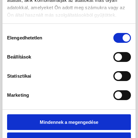
adatait, akik kombinálhatják az adatokat más olyan
adatokkal, amelyeket Ön adott meg számukra vagy az
Ön által használt más szolgáltatásokból gyűjtöttek.
Nem
Úr
Hozzájárulás
Elengedhetetlen
kiválasztása
Keresztnév
Beállítások
Vezetéknév
Statisztikai
Születési dátum
Marketing
07.08.2006
Mindennek a megengedése
VÁLASZTHATÓ SZOLGÁLTATÁSOK