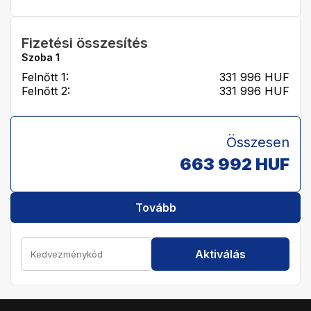
Fizetési összesítés
Szoba
1
Felnőtt 1:
331 996
HUF
Felnőtt 2:
331 996
HUF
Összesen
663 992
HUF
Tovább
Aktiválás