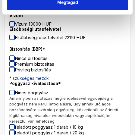
Útlemondási biztosítás
Megtagad
Útlemondási biztosítás 3 %
Vízum
Vízum 13000 HUF
Elsőbbségi utasfelvétel
Elsőbbségi utasfelvétel 22110 HUF
Biztosítás (BBP)
*
Nincs biztosítás
Premium biztosítás
Privileg biztosítás
* szükséges mezők
Poggyász kiválasztása
*
Nincs poggyász
Amennyiben az utazás megrendelésével egyidejűleg a
poggyász nem kerül lefoglalásra, úgy annak utólagos
hozzáadására kizárólag egyénileg, közvetlenül az érintett
légitársaság hivatalos weboldalán vagy applikációján
keresztül van lehetőség.
feladott poggyász 1 darab / 10 kg
feladott poggyász 1 darab / 20 kg