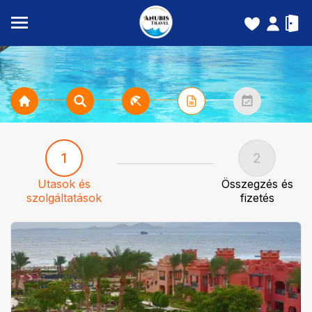
1
2
Utasok és
Összegzés és
szolgáltatások
fizetés