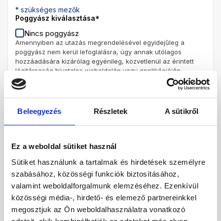
* szükséges mezők
Poggyász kiválasztása
*
Nincs poggyász
Amennyiben az utazás megrendelésével egyidejűleg a
poggyász nem kerül lefoglalásra, úgy annak utólagos
hozzáadására kizárólag egyénileg, közvetlenül az érintett
légitársaság hivatalos weboldalán vagy applikációján
keresztül van lehetőség.
feladott poggyász 1 darab / 10 kg
feladott poggyász 1 darab / 20 kg
feladott poggyász 1 darab / 26 kg
Beleegyezés
Részletek
A sütikről
feladott poggyász 1 darab / 32 kg
* szükséges mezők
Fakultatív programok
Ez a weboldal sütiket használ
Válasszon programot!
Sütiket használunk a tartalmak és hirdetések személyre
szabásához, közösségi funkciók biztosításához,
valamint weboldalforgalmunk elemzéséhez. Ezenkívül
közösségi média-, hirdető- és elemező partnereinkkel
megosztjuk az Ön weboldalhasználatra vonatkozó
FELNŐTT
2