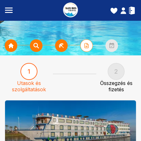
1
2
Utasok és
Összegzés és
szolgáltatások
fizetés