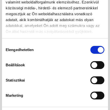
valamint weboldalforgalmunk elemzéséhez. Ezenkívül
közösségi média-, hirdető- és elemező partnereinkkel
megosztjuk az Ön weboldalhasználatra vonatkozó
adatait, akik kombinálhatják az adatokat más olyan
FELNŐTT
2
adatokkal, amelyeket Ön adott meg számukra vagy az
Ön által használt más szolgáltatásokból gyűjtöttek.
Nem
Hozzájárulás
Úr
Elengedhetetlen
kiválasztása
Keresztnév
Beállítások
Vezetéknév
Statisztikai
Születési dátum
Marketing
06.08.2006