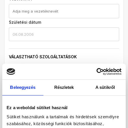
Születési dátum
06.08.2006
VÁLASZTHATÓ SZOLGÁLTATÁSOK
Útlemondási biztosítás
Útlemondási biztosítás 3 %
Vízum
Beleegyezés
Részletek
A sütikről
Vízum 13000 HUF
Biztosítás (BBP)
*
Nincs biztosítás
Ez a weboldal sütiket használ
Premium biztosítás
Sütiket használunk a tartalmak és hirdetések személyre
Privileg biztosítás
szabásához, közösségi funkciók biztosításához,
* szükséges mezők