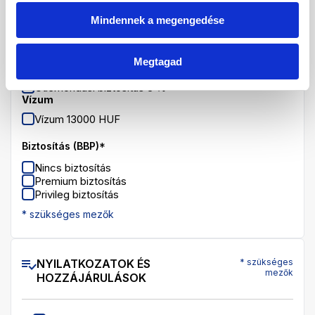
Mindennek a megengedése
VÁLASZTHATÓ SZOLGÁLTATÁSOK
Megtagad
Útlemondási biztosítás
Útlemondási biztosítás 3 %
Vízum
Vízum 13000 HUF
Biztosítás (BBP)
*
Nincs biztosítás
Premium biztosítás
Privileg biztosítás
* szükséges mezők
NYILATKOZATOK ÉS
* szükséges
mezők
HOZZÁJÁRULÁSOK