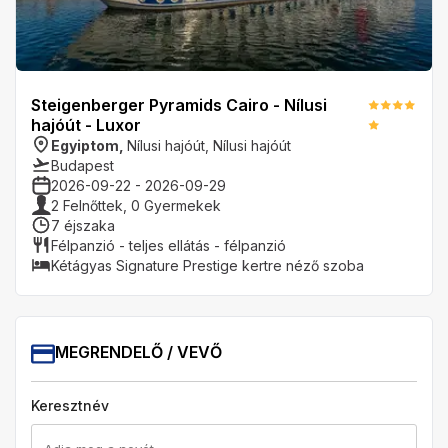
Steigenberger Pyramids Cairo - Nílusi
hajóút - Luxor
Egyiptom
,
Nílusi hajóút
,
Nílusi hajóút
Budapest
2026-09-22
-
2026-09-29
2
Felnőttek,
0
Gyermekek
7
éjszaka
Félpanzió - teljes ellátás - félpanzió
Kétágyas Signature Prestige kertre néző szoba
MEGRENDELŐ / VEVŐ
Keresztnév