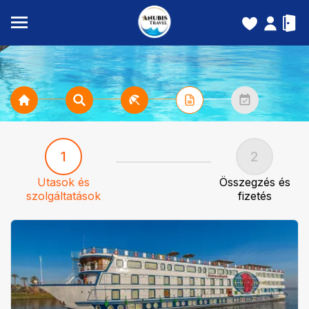
1
2
Utasok és
Összegzés és
szolgáltatások
fizetés