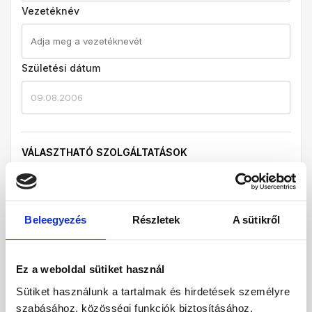
Vezetéknév
Születési dátum
09.08.2006
VÁLASZTHATÓ SZOLGÁLTATÁSOK
Útlemondási biztosítás
Útlemondási biztosítás 3 %
Vízum
Beleegyezés
Részletek
A sütikről
Vízum 13000 HUF
Biztosítás (BBP)
*
Ez a weboldal sütiket használ
Nincs biztosítás
Premium biztosítás
Sütiket használunk a tartalmak és hirdetések személyre
Privileg biztosítás
szabásához, közösségi funkciók biztosításához,