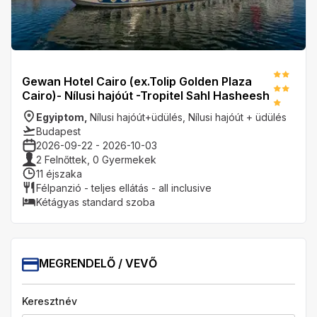
Gewan Hotel Cairo (ex.Tolip Golden Plaza
Cairo)- Nílusi hajóút -Tropitel Sahl Hasheesh
Egyiptom
,
Nílusi hajóút+üdülés
,
Nílusi hajóút + üdülés
Budapest
2026-09-22
-
2026-10-03
2
Felnőttek,
0
Gyermekek
11
éjszaka
Félpanzió - teljes ellátás - all inclusive
Kétágyas standard szoba
MEGRENDELŐ / VEVŐ
Keresztnév