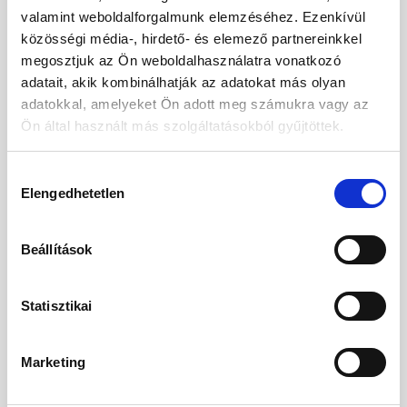
* szükséges mezők
valamint weboldalforgalmunk elemzéséhez. Ezenkívül
közösségi média-, hirdető- és elemező partnereinkkel
megosztjuk az Ön weboldalhasználatra vonatkozó
adatait, akik kombinálhatják az adatokat más olyan
FELNŐTT
2
adatokkal, amelyeket Ön adott meg számukra vagy az
Ön által használt más szolgáltatásokból gyűjtöttek.
Nem
Hozzájárulás
Úr
Elengedhetetlen
kiválasztása
Keresztnév
Beállítások
Vezetéknév
Statisztikai
Marketing
Születési dátum