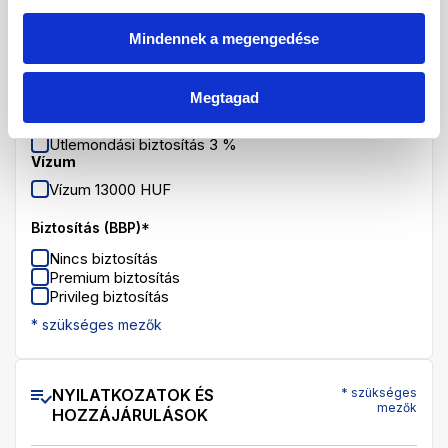
09.08.2006
Mindennek a megengedése
VÁLASZTHATÓ SZOLGÁLTATÁSOK
Megtagad
Útlemondási biztosítás
Útlemondási biztosítás 3 %
Vízum
Vízum 13000 HUF
Biztosítás (BBP)
*
Nincs biztosítás
Premium biztosítás
Privileg biztosítás
* szükséges mezők
NYILATKOZATOK ÉS
* szükséges
mezők
HOZZÁJÁRULÁSOK