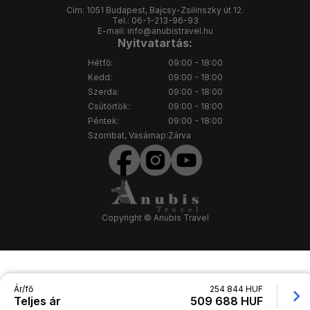
Cím:
1051 Budapest, Bajcsy-Zsilinszky út 12.
Tel.:
06-1-213-96-93
E-mail:
info@anubistravel.hu
Nyitvatartás:
Hétfő:
09:00 - 18:00
Kedd:
09:00 - 18:00
Szerda:
09:00 - 18:00
Csütörtök:
09:00 - 18:00
Péntek:
09:00 - 18:00
Szombat, Vasárnap:
Zárva
Copyright © Anubis Travel
Ár/fő
254 844 HUF
Teljes ár
509 688 HUF