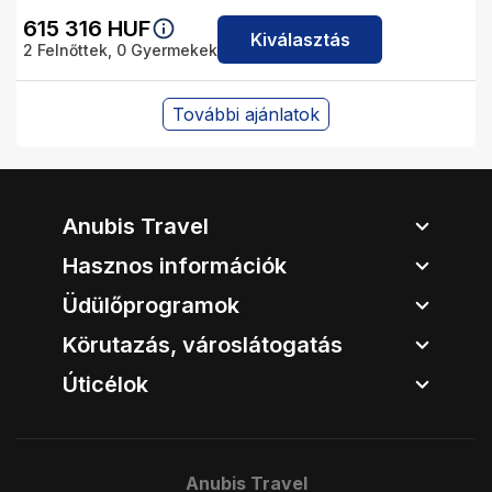
615 316
HUF
Kiválasztás
2
Felnőttek,
0
Gyermekek
További ajánlatok
Anubis Travel
Hasznos információk
Üdülőprogramok
Körutazás, városlátogatás
Úticélok
Anubis Travel