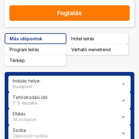
Foglalás
Más időpontok
Hotel leírás
Program leírás
Várható menetrend
Térkép
Indulás helye:
Budapest
Tartózkodási idő:
7-9 éjszaka
Ellátás
All inclusive
Szoba
Válasszon szobá