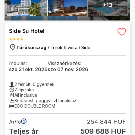
+
13
Side Su Hotel
Törökország
/
Török Riviéra
/
Side
Indulás:
Visszaérkezés:
szo 31 okt. 2026
szo 07 nov. 2026
2
felnőtt,
0
gyermek
7 éjszaka
All inclusive
Budapest
,
poggyászt tartalmaz
ECO DOUBLE ROOM
254 844 HUF
Ár/fő
Teljes ár
509 688 HUF