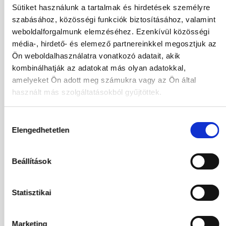
Sütiket használunk a tartalmak és hirdetések személyre
02.10.2026
-
11.10.2026
(9 Éjszaka)
szabásához, közösségi funkciók biztosításához, valamint
Budapest
Járatinformációk
weboldalforgalmunk elemzéséhez. Ezenkívül közösségi
ECO DOUBLE ROOM
média-, hirdető- és elemező partnereinkkel megosztjuk az
All Inclusive
Ön weboldalhasználatra vonatkozó adatait, akik
635 462
HUF
kombinálhatják az adatokat más olyan adatokkal,
Kiválasztás
2
Felnőttek,
0
Gyermekek
amelyeket Ön adott meg számukra vagy az Ön által
használt más szolgáltatásokból gyűjtöttek.
03.10.2026
-
10.10.2026
(7 Éjszaka)
Hozzájárulás
Budapest
Járatinformációk
Elengedhetetlen
kiválasztása
ECO DOUBLE ROOM
All Inclusive
576 594
HUF
Beállítások
Kiválasztás
2
Felnőttek,
0
Gyermekek
Statisztikai
03.10.2026
-
12.10.2026
(9 Éjszaka)
Budapest
Járatinformációk
Marketing