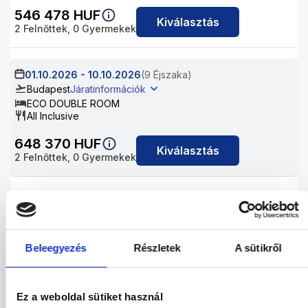
546 478
HUF
Kiválasztás
2
Felnőttek,
0
Gyermekek
01.10.2026
-
10.10.2026
(9 Éjszaka)
Budapest
Járatinformációk
ECO DOUBLE ROOM
All Inclusive
648 370
HUF
Kiválasztás
2
Felnőttek,
0
Gyermekek
02.10.2026
-
09.10.2026
(7 Éjszaka)
Budapest
Járatinformációk
ECO DOUBLE ROOM
All Inclusive
Beleegyezés
Részletek
A sütikről
546 478
HUF
Kiválasztás
2
Felnőttek,
0
Gyermekek
Ez a weboldal sütiket használ