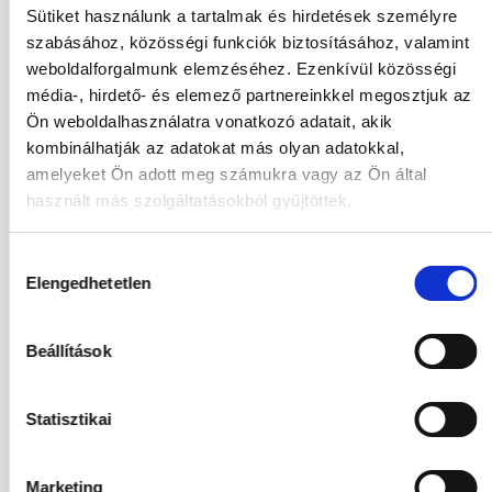
Sütiket használunk a tartalmak és hirdetések személyre
02.10.2026
-
11.10.2026
(9 Éjszaka)
szabásához, közösségi funkciók biztosításához, valamint
Budapest
Járatinformációk
weboldalforgalmunk elemzéséhez. Ezenkívül közösségi
ECO DOUBLE ROOM
média-, hirdető- és elemező partnereinkkel megosztjuk az
All Inclusive
Ön weboldalhasználatra vonatkozó adatait, akik
635 462
HUF
kombinálhatják az adatokat más olyan adatokkal,
Kiválasztás
2
Felnőttek,
0
Gyermekek
amelyeket Ön adott meg számukra vagy az Ön által
használt más szolgáltatásokból gyűjtöttek.
03.10.2026
-
10.10.2026
(7 Éjszaka)
Hozzájárulás
Budapest
Járatinformációk
Elengedhetetlen
kiválasztása
ECO DOUBLE ROOM
All Inclusive
576 594
HUF
Beállítások
Kiválasztás
2
Felnőttek,
0
Gyermekek
Statisztikai
03.10.2026
-
12.10.2026
(9 Éjszaka)
Budapest
Járatinformációk
Marketing