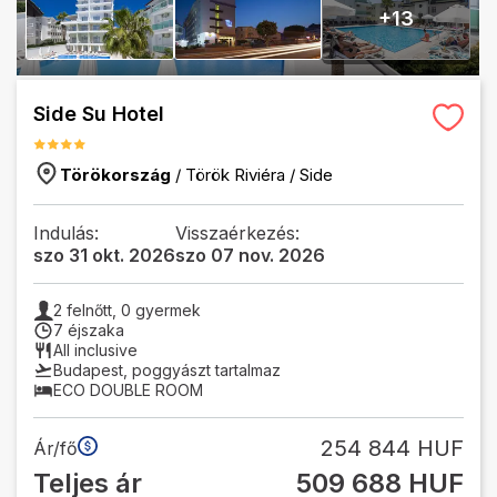
+
13
Side Su Hotel
Törökország
/
Török Riviéra
/
Side
Indulás:
Visszaérkezés:
szo 31 okt. 2026
szo 07 nov. 2026
2
felnőtt,
0
gyermek
7 éjszaka
All inclusive
Budapest
,
poggyászt tartalmaz
ECO DOUBLE ROOM
254 844 HUF
Ár/fő
Teljes ár
509 688 HUF