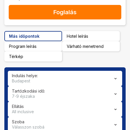
Foglalás
Más időpontok
Hotel leírás
Program leírás
Várható menetrend
Térkép
Indulás helye:
Budapest
Tartózkodási idő:
7-9 éjszaka
Ellátás
All inclusive
Szoba
Válasszon szobá