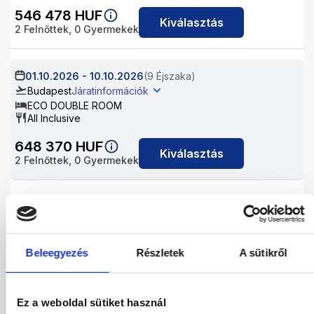
546 478
HUF
Kiválasztás
2
Felnőttek,
0
Gyermekek
01.10.2026
-
10.10.2026
(9 Éjszaka)
Budapest
Járatinformációk
ECO DOUBLE ROOM
All Inclusive
648 370
HUF
Kiválasztás
2
Felnőttek,
0
Gyermekek
02.10.2026
-
09.10.2026
(7 Éjszaka)
Budapest
Járatinformációk
ECO DOUBLE ROOM
All Inclusive
Beleegyezés
Részletek
A sütikről
546 478
HUF
Kiválasztás
2
Felnőttek,
0
Gyermekek
Ez a weboldal sütiket használ