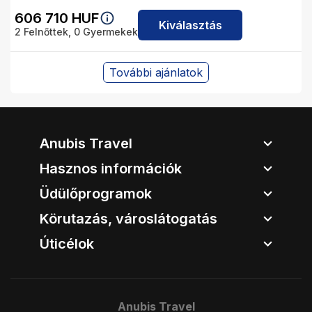
606 710
HUF
Kiválasztás
2
Felnőttek,
0
Gyermekek
További ajánlatok
Anubis Travel
Hasznos információk
Üdülőprogramok
Körutazás, városlátogatás
Úticélok
Anubis Travel