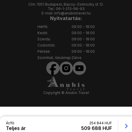
Cím:
1051 Budapest, Bajcsy-Zsilinszky út 12.
Tel.:
06-1-213-96-93
E-mail:
info@anubistravel.hu
Nyitvatartás:
Hétfő:
09:00 - 18:00
Kedd:
09:00 - 18:00
Szerda:
09:00 - 18:00
Csütörtök:
09:00 - 18:00
Péntek:
09:00 - 18:00
Szombat, Vasárnap:
Zárva
Copyright © Anubis Travel
Ár/fő
254 844 HUF
Teljes ár
509 688 HUF