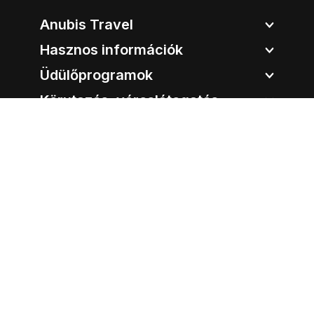
Anubis Travel
Hasznos információk
Üdülőprogramok
Körutazás, városlátogatás
Úticélok
Anubis Travel
Cím:
1051 Budapest, Bajcsy-Zsilinszky út 12.
Tel.:
06-1-213-96-93
E-mail:
info@anubistravel.hu
Nyitvatartás:
Hétfő:
09:00 - 18:00
Kedd:
09:00 - 18:00
Szerda:
09:00 - 18:00
Csütörtök:
09:00 - 18:00