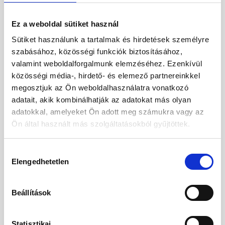
Ez a weboldal sütiket használ
Sütiket használunk a tartalmak és hirdetések személyre
szabásához, közösségi funkciók biztosításához,
valamint weboldalforgalmunk elemzéséhez. Ezenkívül
közösségi média-, hirdető- és elemező partnereinkkel
megosztjuk az Ön weboldalhasználatra vonatkozó
adatait, akik kombinálhatják az adatokat más olyan
adatokkal, amelyeket Ön adott meg számukra vagy az
Ön által használt más szolgáltatásokból gyűjtöttek.
Hozzájárulás
Elengedhetetlen
kiválasztása
Váratlan helyre érkeztél.
Kérjük, kezdje újra utazását új vakációja
Beállítások
felé.
Statisztikai