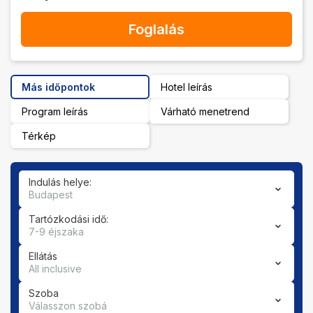
Foglalás
Más időpontok
Hotel leírás
Program leírás
Várható menetrend
Térkép
Indulás helye:
Budapest
Tartózkodási idő:
7-9 éjszaka
Ellátás
All inclusive
Szoba
Válasszon szobá