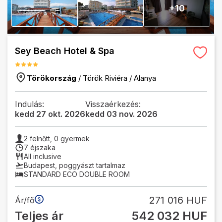
+
10
Sey Beach Hotel & Spa
Törökország
/
Török Riviéra
/
Alanya
Indulás:
Visszaérkezés:
kedd 27 okt. 2026
kedd 03 nov. 2026
2
felnőtt,
0
gyermek
7 éjszaka
All inclusive
Budapest
,
poggyászt tartalmaz
STANDARD ECO DOUBLE ROOM
271 016 HUF
Ár/fő
Teljes ár
542 032 HUF