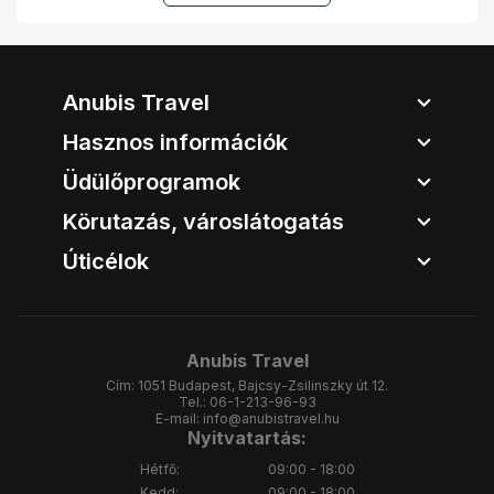
Anubis Travel
Hasznos információk
Üdülőprogramok
Körutazás, városlátogatás
Úticélok
Anubis Travel
Cím:
1051 Budapest, Bajcsy-Zsilinszky út 12.
Tel.:
06-1-213-96-93
E-mail:
info@anubistravel.hu
Nyitvatartás:
Hétfő:
09:00 - 18:00
Kedd:
09:00 - 18:00