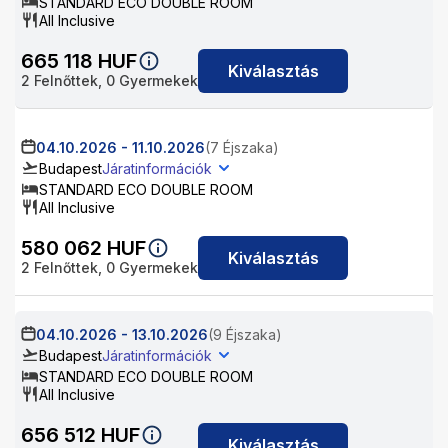
STANDARD ECO DOUBLE ROOM
All Inclusive
665 118
HUF
Kiválasztás
2
Felnőttek,
0
Gyermekek
04.10.2026
-
11.10.2026
(7 Éjszaka)
Budapest
Járatinformációk
STANDARD ECO DOUBLE ROOM
All Inclusive
580 062
HUF
Kiválasztás
2
Felnőttek,
0
Gyermekek
04.10.2026
-
13.10.2026
(9 Éjszaka)
Budapest
Járatinformációk
STANDARD ECO DOUBLE ROOM
All Inclusive
656 512
HUF
Kiválasztás