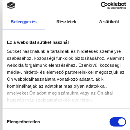
562 852
HUF
Kiválasztás
2
Felnőttek,
0
Gyermekek
Beleegyezés
Részletek
A sütikről
01.10.2026
-
10.10.2026
(9 Éjszaka)
Budapest
Járatinformációk
Ez a weboldal sütiket használ
STANDARD ECO DOUBLE ROOM
All Inclusive
Sütiket használunk a tartalmak és hirdetések személyre
szabásához, közösségi funkciók biztosításához, valamint
669 420
HUF
Kiválasztás
weboldalforgalmunk elemzéséhez. Ezenkívül közösségi
2
Felnőttek,
0
Gyermekek
média-, hirdető- és elemező partnereinkkel megosztjuk az
Ön weboldalhasználatra vonatkozó adatait, akik
02.10.2026
-
09.10.2026
(7 Éjszaka)
kombinálhatják az adatokat más olyan adatokkal,
Budapest
Járatinformációk
amelyeket Ön adott meg számukra vagy az Ön által
STANDARD ECO DOUBLE ROOM
használt más szolgáltatásokból gyűjtöttek.
All Inclusive
562 852
HUF
Hozzájárulás
Kiválasztás
2
Felnőttek,
0
Gyermekek
Elengedhetetlen
kiválasztása