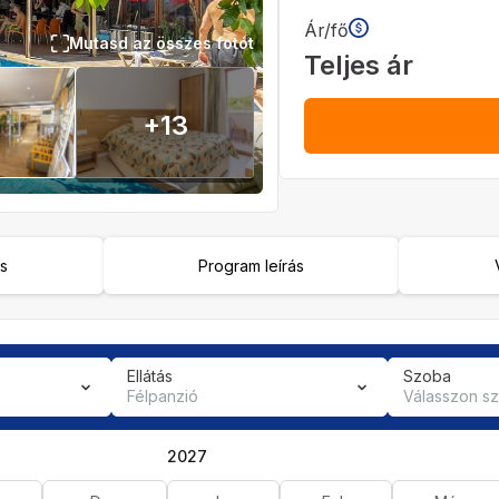
Ár/fő
Mutasd az összes fotót
Teljes ár
+
13
ás
Program leírás
Ellátás
Szoba
Félpanzió
Válasszon s
2027