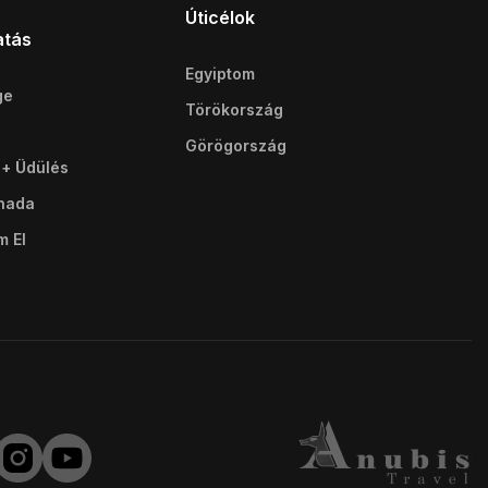
Úticélok
atás
Egyiptom
ge
Törökország
Görögország
 + Üdülés
ghada
m El