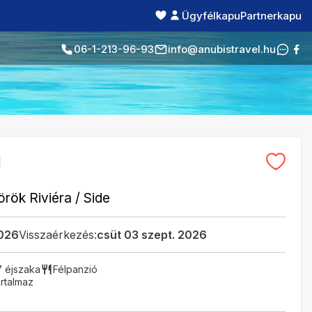
Ügyfélkapu
Partnerkapu
06-1-213-96-93
info@anubistravel.hu
l
örök Riviéra
/
Side
2026
Visszaérkezés:
csüt 03 szept. 2026
7 éjszaka
Félpanzió
rtalmaz