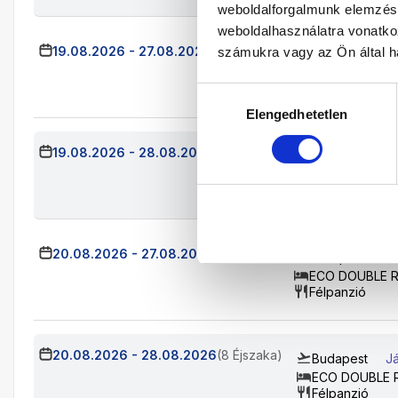
weboldalforgalmunk elemzésé
weboldalhasználatra vonatko
19.08.2026
-
27.08.2026
(8 Éjszaka)
számukra vagy az Ön által ha
Budapest
Já
ECO DOUBLE 
Félpanzió
Hozzájárulás
Elengedhetetlen
kiválasztása
19.08.2026
-
28.08.2026
(9 Éjszaka)
Budapest
Já
ECO DOUBLE 
Félpanzió
20.08.2026
-
27.08.2026
(7 Éjszaka)
Budapest
Já
ECO DOUBLE 
Félpanzió
20.08.2026
-
28.08.2026
(8 Éjszaka)
Budapest
Já
ECO DOUBLE
Félpanzió