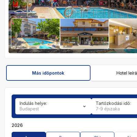
Más időpontok
Hotel leír
Indulás helye:
Tartózkodási idő:
Budapest
7-9 éjszaka
2026