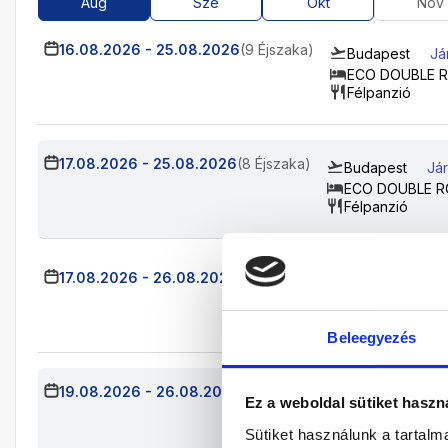
Aug
Sze
Okt
Nov
16.08.2026
-
25.08.2026
(9 Éjszaka)
Budapest
Já
ECO DOUBLE 
Félpanzió
17.08.2026
-
25.08.2026
(8 Éjszaka)
Budapest
Jár
ECO DOUBLE 
Félpanzió
17.08.2026
-
26.08.2026
(9 Éjszaka)
Budapest
Já
ECO DOUBLE 
Félpanzió
Beleegyezés
19.08.2026
-
26.08.2026
(7 Éjszaka)
Budapest
Já
Ez a weboldal sütiket haszn
ECO DOUBLE 
Félpanzió
Sütiket használunk a tartal