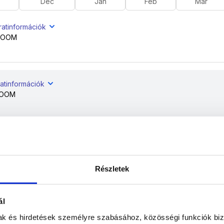
Dec
Jan
Feb
Már
ratinformációk
ROOM
atinformációk
ROOM
ratinformációk
ROOM
Részletek
ratinformációk
ál
ROOM
mak és hirdetések személyre szabásához, közösségi funkciók biz