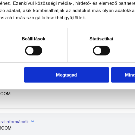
hez. Ezenkívül közösségi média-, hirdető- és elemező partner
zó adatait, akik kombinálhatják az adatokat más olyan adatokka
sznált más szolgáltatásokból gyűjtöttek.
ratinformációk
ROOM
Beállítások
Statisztikai
ratinformációk
ROOM
Megtagad
Min
ratinformációk
ROOM
ratinformációk
 ROOM