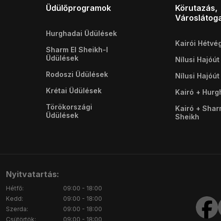
Üdülőprogramok
Körutazás,
Városlátog
Hurghadai Üdülések
Kairói Hétvé
Sharm El Sheikh-I
Üdülések
Nílusi Hajóút
Rodoszi Üdülések
Nílusi Hajóút
Krétai Üdülések
Kairó + Hur
Törökországi
Kairó + Shar
Üdülések
Sheikh
Nyitvatartás:
Hétfő:
09:00 - 18:00
Kedd:
09:00 - 18:00
Szerda:
09:00 - 18:00
Csütörtök:
09:00 - 18:00