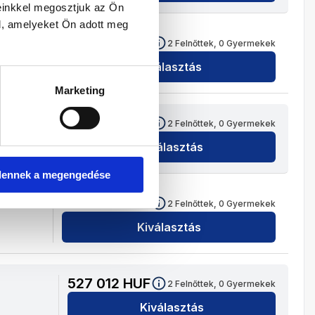
einkkel megosztjuk az Ön
l, amelyeket Ön adott meg
528 202
HUF
2
Felnőttek,
0
Gyermekek
Kiválasztás
Marketing
556 186
HUF
2
Felnőttek,
0
Gyermekek
Kiválasztás
dennek a megengedése
499 028
HUF
2
Felnőttek,
0
Gyermekek
Kiválasztás
527 012
HUF
2
Felnőttek,
0
Gyermekek
Kiválasztás