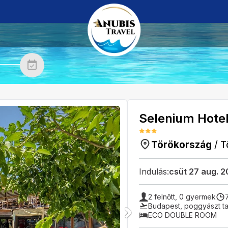
Selenium Hote
Törökország
/
T
Indulás:
csüt 27 aug. 
2
felnőtt,
0
gyermek
Budapest
,
poggyászt ta
ECO DOUBLE ROOM