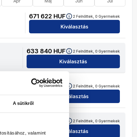
Ápr
Máj
Jún
Júl
671 622
HUF
2
Felnőttek,
0
Gyermekek
Kiválasztás
633 840
HUF
2
Felnőttek,
0
Gyermekek
Kiválasztás
507 174
HUF
2
Felnőttek,
0
Gyermekek
Kiválasztás
A sütikről
500 218
HUF
2
Felnőttek,
0
Gyermekek
Kiválasztás
tosításához, valamint