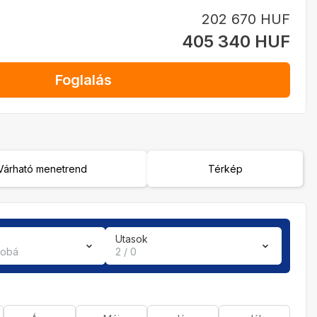
202 670 HUF
405 340 HUF
Foglalás
Várható menetrend
Térkép
Utasok
zobá
2 / 0