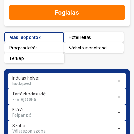
Foglalás
Más időpontok
Hotel leírás
Program leírás
Várható menetrend
Térkép
Indulás helye:
Budapest
Tartózkodási idő:
7-9 éjszaka
Ellátás
Félpanzió
Szoba
Válasszon szobá