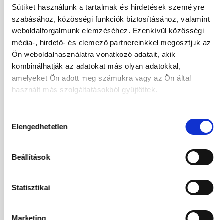
Sütiket használunk a tartalmak és hirdetések személyre
22.08.2026
-
29.08.2026
(7 Éjszaka)
szabásához, közösségi funkciók biztosításához, valamint
Budapest
Járatinformációk
weboldalforgalmunk elemzéséhez. Ezenkívül közösségi
ECO DOUBLE ROOM
média-, hirdető- és elemező partnereinkkel megosztjuk az
Félpanzió
Ön weboldalhasználatra vonatkozó adatait, akik
522 460
HUF
kombinálhatják az adatokat más olyan adatokkal,
Kiválasztás
2
Felnőttek,
0
Gyermekek
amelyeket Ön adott meg számukra vagy az Ön által
használt más szolgáltatásokból gyűjtöttek.
22.08.2026
-
30.08.2026
(8 Éjszaka)
Hozzájárulás
Budapest
Járatinformációk
Elengedhetetlen
kiválasztása
ECO DOUBLE ROOM
Félpanzió
610 678
HUF
Beállítások
Kiválasztás
2
Felnőttek,
0
Gyermekek
Statisztikai
22.08.2026
-
31.08.2026
(9 Éjszaka)
Budapest
Járatinformációk
Marketing