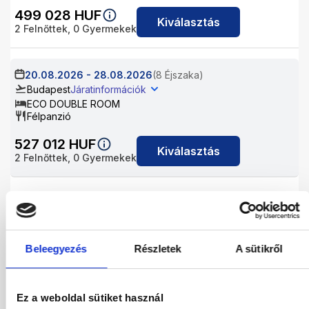
499 028
HUF
Kiválasztás
2
Felnőttek,
0
Gyermekek
20.08.2026
-
28.08.2026
(8 Éjszaka)
Budapest
Járatinformációk
ECO DOUBLE ROOM
Félpanzió
527 012
HUF
Kiválasztás
2
Felnőttek,
0
Gyermekek
20.08.2026
-
29.08.2026
(9 Éjszaka)
Budapest
Járatinformációk
ECO DOUBLE ROOM
Félpanzió
Beleegyezés
Részletek
A sütikről
572 206
HUF
Kiválasztás
2
Felnőttek,
0
Gyermekek
Ez a weboldal sütiket használ