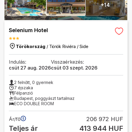
+
14
Selenium Hotel
Törökország
/
Török Riviéra
/
Side
Indulás:
Visszaérkezés:
csüt 27 aug. 2026
csüt 03 szept. 2026
2
felnőtt,
0
gyermek
7 éjszaka
Félpanzió
Budapest
,
poggyászt tartalmaz
ECO DOUBLE ROOM
206 972 HUF
Ár/fő
Teljes ár
413 944 HUF