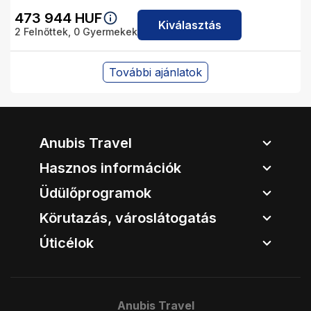
473 944
HUF
Kiválasztás
2
Felnőttek,
0
Gyermekek
További ajánlatok
Anubis Travel
Hasznos információk
Üdülőprogramok
Körutazás, városlátogatás
Úticélok
Anubis Travel