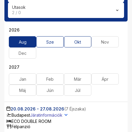
Utasok
2 / 0
2026
Aug
Sze
Okt
Nov
Dec
2027
Jan
Feb
Már
Ápr
Máj
Jún
Júl
20.08.2026
-
27.08.2026
(7 Éjszaka)
Budapest
Járatinformációk
ECO DOUBLE ROOM
Félpanzió