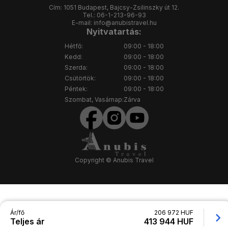
Cím:
1051 Budapest, Bajcsy-Zsilinszky út 12.
Tel.:
06-1-213-96-93
E-mail:
info@anubistravel.hu
Nyitvatartás:
Hétfő:
09:00 - 18:00
Kedd:
09:00 - 18:00
Szerda:
09:00 - 18:00
Csütörtök:
09:00 - 18:00
Péntek:
09:00 - 18:00
Szombat, Vasárnap:
Zárva
Copyright © Anubis Travel
Ár/fő
206 972 HUF
Teljes ár
413 944 HUF