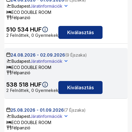
Budapest
Járatinformációk
ECO DOUBLE ROOM
Félpanzió
510 534
HUF
Kiválasztás
2
Felnőttek,
0
Gyermekek
24.08.2026
-
02.09.2026
(9 Éjszaka)
Budapest
Járatinformációk
ECO DOUBLE ROOM
Félpanzió
538 518
HUF
Kiválasztás
2
Felnőttek,
0
Gyermekek
25.08.2026
-
01.09.2026
(7 Éjszaka)
Budapest
Járatinformációk
ECO DOUBLE ROOM
Félpanzió