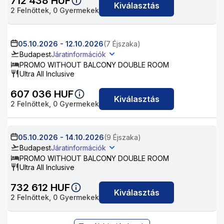
712 438
HUF
Kiválasztás
2
Felnőttek,
0
Gyermekek
05.10.2026
-
12.10.2026
(7 Éjszaka)
Budapest
Járatinformációk
PROMO WITHOUT BALCONY DOUBLE ROOM
Ultra All Inclusive
607 036
HUF
Kiválasztás
2
Felnőttek,
0
Gyermekek
05.10.2026
-
14.10.2026
(9 Éjszaka)
Budapest
Járatinformációk
PROMO WITHOUT BALCONY DOUBLE ROOM
Ultra All Inclusive
732 612
HUF
Kiválasztás
2
Felnőttek,
0
Gyermekek