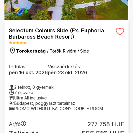
Selectum Colours Side (Ex. Euphoria
Barbaross Beach Resort)
Törökország
/
Török Riviéra
/
Side
Indulás:
Visszaérkezés:
pén 16 okt. 2026
pén 23 okt. 2026
2
felnőtt,
0
gyermek
7 éjszaka
Ultra All inclusive
Budapest
,
poggyászt tartalmaz
PROMO WITHOUT BALCONY DOUBLE ROOM
277 758 HUF
Ár/fő