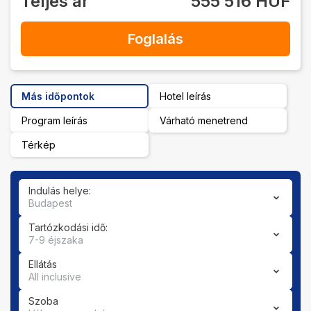
Teljes ár
555 516 HUF
Foglalás
Más időpontok
Hotel leírás
Program leírás
Várható menetrend
Térkép
Indulás helye:
Budapest
Tartózkodási idő:
7-9 éjszaka
Ellátás
All inclusive
Szoba