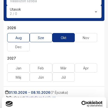
Válasszon szobá
Utasok
2 / 0
2026
Aug
Sze
Okt
Nov
Dec
2027
Jan
Feb
Már
Ápr
Máj
Jún
Júl
01.10.2026
-
08.10.2026
(7 Éjszaka)
Budapest
Járatinformációk
PROMO WITHOUT BALCONY DOUBLE ROOM
Ultra All Inclusive