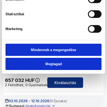
02.10.2026
-
11.10.2026
(9 Éjszaka)
Statisztikai
Budapest
Járatinformációk
PROMO WITHOUT BALCONY DOUBLE ROOM
Ultra All Inclusive
Marketing
740 924
HUF
Kiválasztás
2
Felnőttek,
0
Gyermekek
Mindennek a megengedése
03.10.2026
-
10.10.2026
(7 Éjszaka)
Budapest
Járatinformációk
Megtagad
PROMO WITHOUT BALCONY DOUBLE ROOM
Ultra All Inclusive
657 032
HUF
Kiválasztás
2
Felnőttek,
0
Gyermekek
03.10.2026
-
12.10.2026
(9 Éjszaka)
Budapest
Járatinformációk