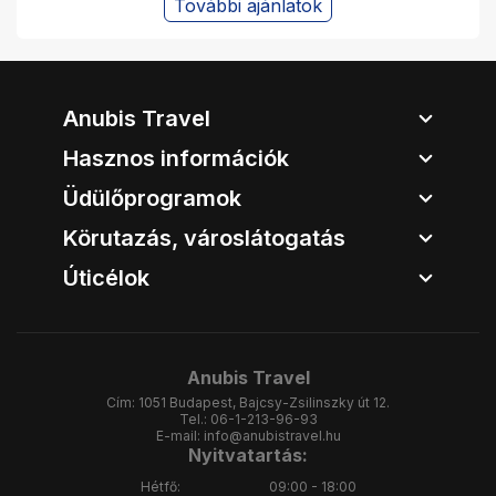
További ajánlatok
Anubis Travel
Hasznos információk
Üdülőprogramok
Körutazás, városlátogatás
Úticélok
Anubis Travel
Cím:
1051 Budapest, Bajcsy-Zsilinszky út 12.
Tel.:
06-1-213-96-93
E-mail:
info@anubistravel.hu
Nyitvatartás:
Hétfő:
09:00 - 18:00