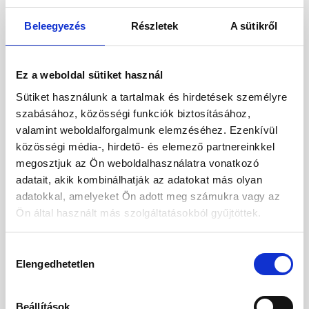
655 402
HUF
Beleegyezés
Részletek
A sütikről
Kiválasztás
2
Felnőttek,
0
Gyermekek
Ez a weboldal sütiket használ
01.10.2026
-
10.10.2026
(9 Éjszaka)
Sütiket használunk a tartalmak és hirdetések személyre
Budapest
Járatinformációk
szabásához, közösségi funkciók biztosításához,
PROMO WITHOUT BALCONY DOUBLE ROOM
Ultra All Inclusive
valamint weboldalforgalmunk elemzéséhez. Ezenkívül
közösségi média-, hirdető- és elemező partnereinkkel
768 070
HUF
Kiválasztás
megosztjuk az Ön weboldalhasználatra vonatkozó
2
Felnőttek,
0
Gyermekek
adatait, akik kombinálhatják az adatokat más olyan
adatokkal, amelyeket Ön adott meg számukra vagy az
Ön által használt más szolgáltatásokból gyűjtöttek.
02.10.2026
-
09.10.2026
(7 Éjszaka)
Budapest
Járatinformációk
PROMO WITHOUT BALCONY DOUBLE ROOM
Hozzájárulás
Ultra All Inclusive
Elengedhetetlen
kiválasztása
641 164
HUF
Kiválasztás
2
Felnőttek,
0
Gyermekek
Beállítások