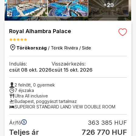
+
29
Royal Alhambra Palace
Törökország
/
Török Riviéra
/
Side
Indulás:
Visszaérkezés:
csüt 08 okt. 2026
csüt 15 okt. 2026
2
felnőtt,
0
gyermek
7 éjszaka
Ultra All inclusive
Budapest
,
poggyászt tartalmaz
SUPERIOR STANDARD LAND VIEW DOUBLE ROOM
363 385 HUF
Ár/fő
Teljes ár
726 770 HUF