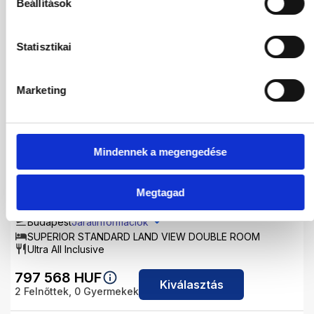
Beállítások
807 936
HUF
Kiválasztás
2
Felnőttek,
0
Gyermekek
Statisztikai
01.10.2026
-
10.10.2026
(9 Éjszaka)
Marketing
Budapest
Járatinformációk
SUPERIOR STANDARD LAND VIEW DOUBLE ROOM
Ultra All Inclusive
963 796
HUF
Mindennek a megengedése
Kiválasztás
2
Felnőttek,
0
Gyermekek
Megtagad
02.10.2026
-
09.10.2026
(7 Éjszaka)
Budapest
Járatinformációk
SUPERIOR STANDARD LAND VIEW DOUBLE ROOM
Ultra All Inclusive
797 568
HUF
Kiválasztás
2
Felnőttek,
0
Gyermekek