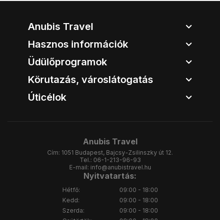
Anubis Travel
Hasznos információk
Üdülőprogramok
Körutazás, városlátogatás
Úticélok
Anubis Travel
Cím:
1051 Budapest, Bajcsy-Zsilinszky út 12.
Tel.:
06-1-213-96-93
E-mail:
info@anubistravel.hu
Nyitvatartás:
Hétfő:
09:00 - 18:00
Kedd:
09:00 - 18:00
Szerda:
09:00 - 18:00