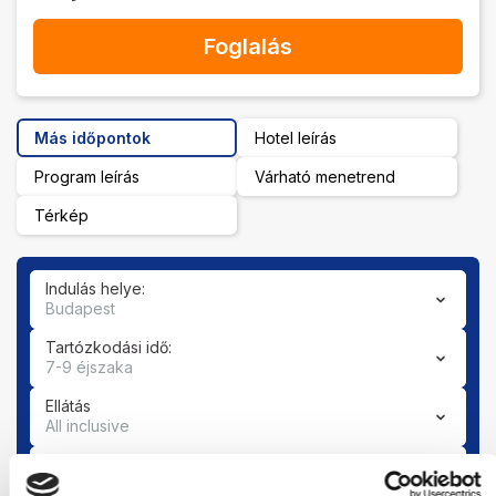
Foglalás
Más időpontok
Hotel leírás
Program leírás
Várható menetrend
Térkép
Indulás helye:
Budapest
Tartózkodási idő:
7-9 éjszaka
Ellátás
All inclusive
Szoba
Válasszon szobá