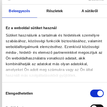
Utasok
2 / 0
Beleegyezés
Részletek
A sütikről
2026
Ez a weboldal sütiket használ
Aug
Sze
Okt
Nov
Sütiket használunk a tartalmak és hirdetések személyre
szabásához, közösségi funkciók biztosításához, valamint
Dec
weboldalforgalmunk elemzéséhez. Ezenkívül közösségi
média-, hirdető- és elemező partnereinkkel megosztjuk az
2027
Ön weboldalhasználatra vonatkozó adatait, akik
kombinálhatják az adatokat más olyan adatokkal,
Jan
Feb
Már
Ápr
amelyeket Ön adott meg számukra vagy az Ön által
Máj
Jún
Júl
használt más szolgáltatásokból gyűjtöttek.
01.10.2026
-
08.10.2026
(7 Éjszaka)
Hozzájárulás
Elengedhetetlen
Budapest
Járatinformációk
kiválasztása
SUPERIOR STANDARD LAND VIEW DOUBLE ROOM
Ultra All Inclusive