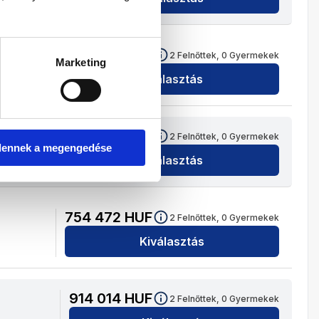
836 840
HUF
2
Felnőttek,
0
Gyermekek
Marketing
Kiválasztás
940 460
HUF
2
Felnőttek,
0
Gyermekek
dennek a megengedése
Kiválasztás
754 472
HUF
2
Felnőttek,
0
Gyermekek
Kiválasztás
914 014
HUF
2
Felnőttek,
0
Gyermekek