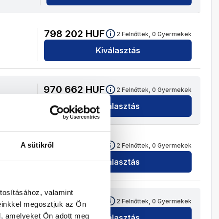
798 202
HUF
2
Felnőttek,
0
Gyermekek
Kiválasztás
970 662
HUF
2
Felnőttek,
0
Gyermekek
Kiválasztás
764 330
HUF
A sütikről
2
Felnőttek,
0
Gyermekek
Kiválasztás
tosításához, valamint
902 370
HUF
2
Felnőttek,
0
Gyermekek
einkkel megosztjuk az Ön
l, amelyeket Ön adott meg
Kiválasztás