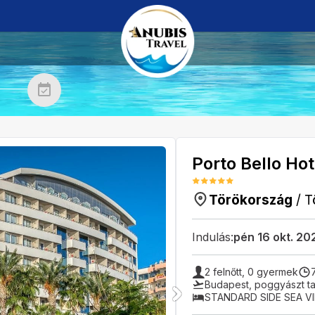
Porto Bello Ho
Törökország
/
T
Indulás:
pén 16 okt. 20
2
felnőtt,
0
gyermek
Budapest
,
poggyászt ta
STANDARD SIDE SEA 