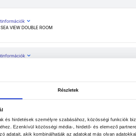
tinformációk
 SEA VIEW DOUBLE ROOM
atinformációk
 SEA VIEW DOUBLE ROOM
Részletek
atinformációk
 SEA VIEW DOUBLE ROOM
ál
mak és hirdetések személyre szabásához, közösségi funkciók biz
atinformációk
hez. Ezenkívül közösségi média-, hirdető- és elemező partner
 SEA VIEW DOUBLE ROOM
zó adatait, akik kombinálhatják az adatokat más olyan adatokka