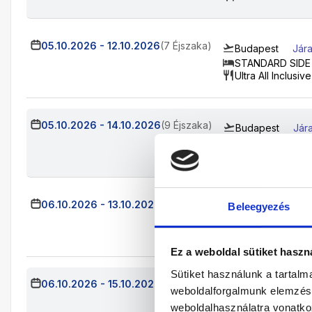
05.10.2026
-
12.10.2026
(7 Éjszaka)
Budapest
Jára
STANDARD SIDE
Ultra All Inclusive
05.10.2026
-
14.10.2026
(9 Éjszaka)
Budapest
Jár
STANDARD SIDE
Ultra All Inclusive
06.10.2026
-
13.10.2026
(7 Éjszaka)
Beleegyezés
Budapest
Jár
STANDARD SIDE
Ultra All Inclusive
Ez a weboldal sütiket haszn
Sütiket használunk a tartal
06.10.2026
-
15.10.2026
(9 Éjszaka)
Budapest
Jár
weboldalforgalmunk elemzésé
STANDARD SIDE
weboldalhasználatra vonatko