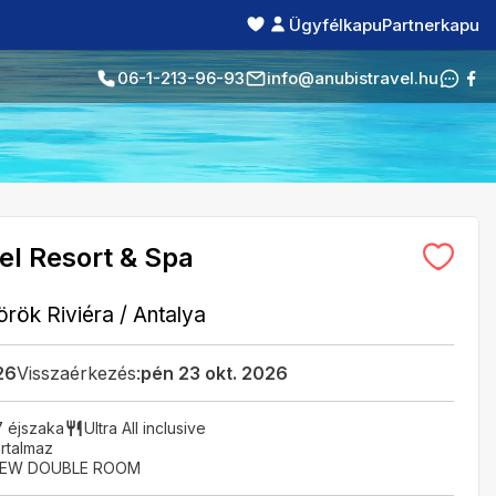
Ügyfélkapu
Partnerkapu
06-1-213-96-93
info@anubistravel.hu
tel Resort & Spa
örök Riviéra
/
Antalya
26
Visszaérkezés:
pén 23 okt. 2026
7 éjszaka
Ultra All inclusive
rtalmaz
VIEW DOUBLE ROOM