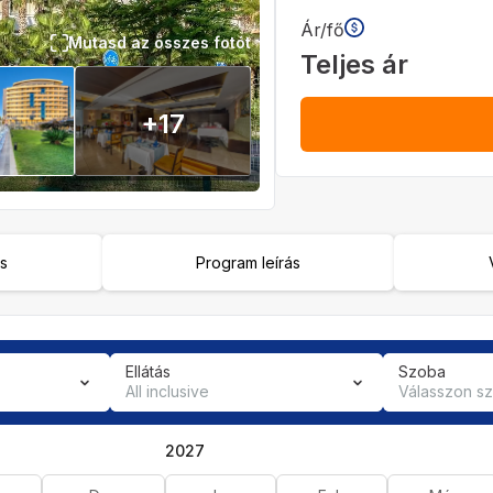
Ár/fő
Mutasd az összes fotót
Teljes ár
+
17
ás
Program leírás
Ellátás
Szoba
All inclusive
Válasszon s
2027