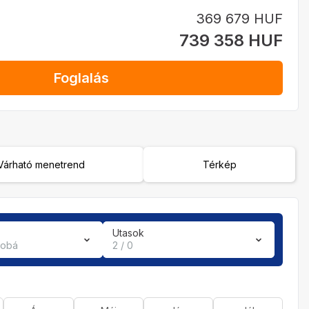
369 679 HUF
739 358 HUF
Foglalás
Várható menetrend
Térkép
Utasok
zobá
2 / 0