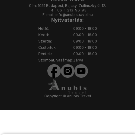
Cím:
1051 Budapest, Bajcsy-Zsilinszky út 12.
Tel.:
06-1-213-96-93
E-mail:
info@anubistravel.hu
Nyitvatartás:
Hétfő:
09:00 - 18:00
Kedd:
09:00 - 18:00
Szerda:
09:00 - 18:00
Csütörtök:
09:00 - 18:00
Péntek:
09:00 - 18:00
Szombat, Vasárnap:
Zárva
Copyright © Anubis Travel