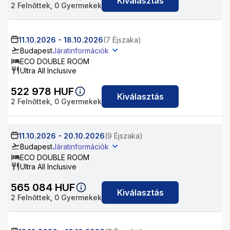
Kiválasztás
2
Felnőttek,
0
Gyermekek
11.10.2026
-
18.10.2026
(7 Éjszaka)
Budapest
Járatinformációk
ECO DOUBLE ROOM
Ultra All Inclusive
522 978
HUF
Kiválasztás
2
Felnőttek,
0
Gyermekek
11.10.2026
-
20.10.2026
(9 Éjszaka)
Budapest
Járatinformációk
ECO DOUBLE ROOM
Ultra All Inclusive
565 084
HUF
Kiválasztás
2
Felnőttek,
0
Gyermekek