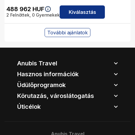
488 962
HUF
Kiválasztás
2
Felnőttek,
0
Gyermekek
További ajánlatok
Anubis Travel
Hasznos információk
Üdülőprogramok
Körutazás, városlátogatás
Úticélok
Anubis Travel