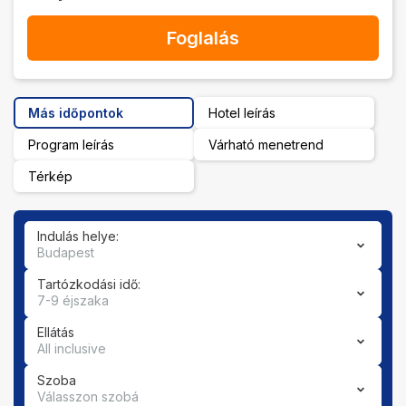
Foglalás
Más időpontok
Hotel leírás
Program leírás
Várható menetrend
Térkép
Indulás helye:
Budapest
Tartózkodási idő:
7-9 éjszaka
Ellátás
All inclusive
Szoba
Válasszon szobá