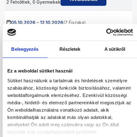
2
Felnőttek,
0
Gyermekek
05.10.2026
-
12.10.2026
(7 Éjszaka)
Budapest
Járatinformációk
ECO DOUBLE ROOM
Ultra All Inclusive
Beleegyezés
Részletek
A sütikről
510 070
HUF
Kiválasztás
2
Felnőttek,
0
Gyermekek
Ez a weboldal sütiket használ
05.10.2026
-
14.10.2026
(9 Éjszaka)
Sütiket használunk a tartalmak és hirdetések személyre
Budapest
Járatinformációk
szabásához, közösségi funkciók biztosításához, valamint
ECO DOUBLE ROOM
weboldalforgalmunk elemzéséhez. Ezenkívül közösségi
Ultra All Inclusive
média-, hirdető- és elemező partnereinkkel megosztjuk az
612 008
HUF
Ön weboldalhasználatra vonatkozó adatait, akik
Kiválasztás
2
Felnőttek,
0
Gyermekek
kombinálhatják az adatokat más olyan adatokkal,
amelyeket Ön adott meg számukra vagy az Ön által
használt más szolgáltatásokból gyűjtöttek.
06.10.2026
-
13.10.2026
(7 Éjszaka)