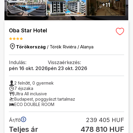
+
11
Oba Star Hotel
Törökország
/
Török Riviéra
/
Alanya
Indulás:
Visszaérkezés:
pén 16 okt. 2026
pén 23 okt. 2026
2
felnőtt,
0
gyermek
7 éjszaka
Ultra All inclusive
Budapest
,
poggyászt tartalmaz
ECO DOUBLE ROOM
239 405 HUF
Ár/fő
Teljes ár
478 810 HUF