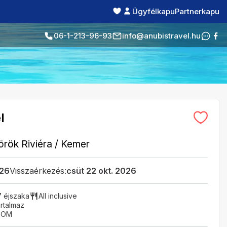
Ügyfélkapu
Partnerkapu
06-1-213-96-93
info@anubistravel.hu
l
örök Riviéra
/
Kemer
026
Visszaérkezés:
csüt 22 okt. 2026
7 éjszaka
All inclusive
rtalmaz
OOM