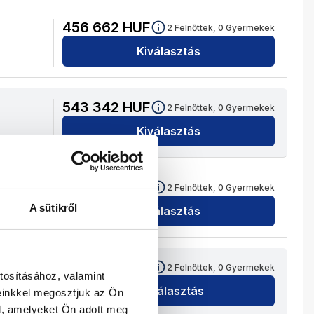
456 662
HUF
2
Felnőttek,
0
Gyermekek
Kiválasztás
543 342
HUF
2
Felnőttek,
0
Gyermekek
Kiválasztás
439 454
HUF
2
Felnőttek,
0
Gyermekek
A sütikről
Kiválasztás
491 714
HUF
2
Felnőttek,
0
Gyermekek
tosításához, valamint
Kiválasztás
einkkel megosztjuk az Ön
l, amelyeket Ön adott meg