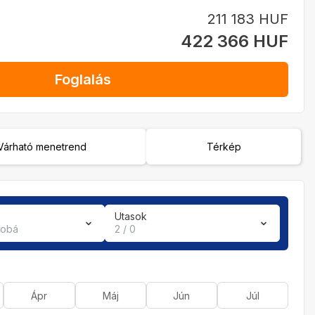
211 183 HUF
422 366 HUF
Foglalás
Várható menetrend
Térkép
Utasok
zobá
2 / 0
Ápr
Máj
Jún
Júl