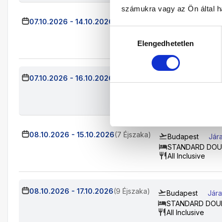
számukra vagy az Ön által ha
07.10.2026
-
14.10.2026
(7 Éjszaka)
Budapest
Jára
Hozzájárulás
STANDARD DOU
All Inclusive
Elengedhetetlen
kiválasztása
07.10.2026
-
16.10.2026
(9 Éjszaka)
Budapest
Jára
STANDARD DOU
All Inclusive
08.10.2026
-
15.10.2026
(7 Éjszaka)
Budapest
Jár
STANDARD DOU
All Inclusive
08.10.2026
-
17.10.2026
(9 Éjszaka)
Budapest
Jára
STANDARD DOU
All Inclusive