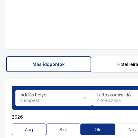
Más időpontok
Hotel leír
Indulás helye:
Tartózkodási idő:
Budapest
7-9 éjszaka
2026
Aug
Sze
Okt
Nov