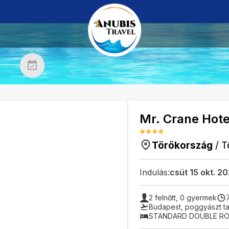
Mr. Crane Hote
Törökország
/
T
Indulás:
csüt 15 okt. 2
2
felnőtt,
0
gyermek
Budapest
,
poggyászt ta
STANDARD DOUBLE R