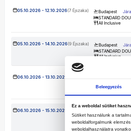
05.10.2026
-
12.10.2026
(7 Éjszaka)
Budapest
Jára
STANDARD DOU
All Inclusive
05.10.2026
-
14.10.2026
(9 Éjszaka)
Budapest
Jár
STANDARD DOU
All Inclusive
06.10.2026
-
13.10.2026
(7 Éjszaka)
Budapest
Jár
STANDARD DOU
Beleegyezés
All Inclusive
Ez a weboldal sütiket haszn
06.10.2026
-
15.10.2026
(9 Éjszaka)
Budapest
Jár
Sütiket használunk a tartal
STANDARD DOU
weboldalforgalmunk elemzésé
All Inclusive
weboldalhasználatra vonatko