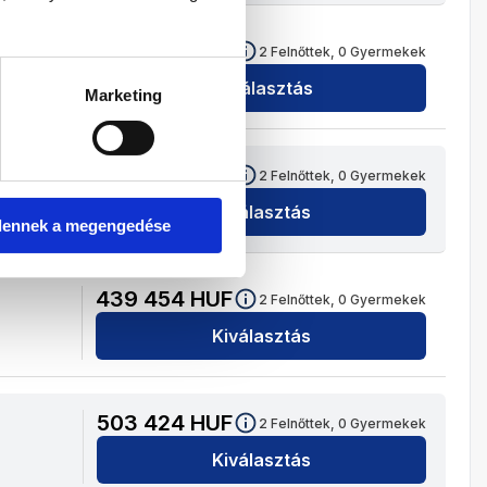
516 896
HUF
2
Felnőttek,
0
Gyermekek
Kiválasztás
Marketing
529 836
HUF
2
Felnőttek,
0
Gyermekek
Kiválasztás
dennek a megengedése
439 454
HUF
2
Felnőttek,
0
Gyermekek
Kiválasztás
503 424
HUF
2
Felnőttek,
0
Gyermekek
Kiválasztás