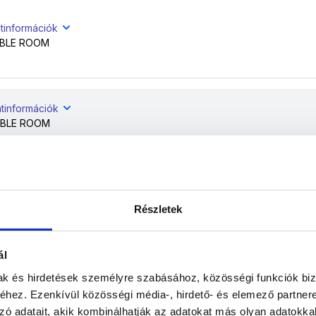
tinformációk
BLE ROOM
atinformációk
BLE ROOM
atinformációk
BLE ROOM
Részletek
ál
atinformációk
mak és hirdetések személyre szabásához, közösségi funkciók biz
BLE ROOM
hez. Ezenkívül közösségi média-, hirdető- és elemező partner
zó adatait, akik kombinálhatják az adatokat más olyan adatokka