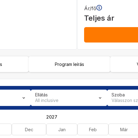
Ár/fő
Teljes ár
ás
Program leírás
Ellátás
Szoba
All inclusive
Válasszon s
2027
Dec
Jan
Feb
Már