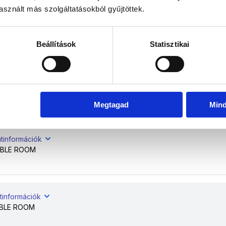
sznált más szolgáltatásokból gyűjtöttek.
tinformációk
BLE ROOM
Beállítások
Statisztikai
tinformációk
BLE ROOM
Megtagad
Min
atinformációk
BLE ROOM
tinformációk
BLE ROOM