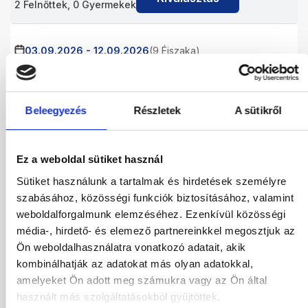
2
Felnőttek,
0
Gyermekek
03.09.2026
-
12.09.2026
(9 Éjszaka)
Budapest
Járatinformációk
STANDARD DOUBLE ROOM
All Inclusive
Beleegyezés
Részletek
A sütikről
636 574
HUF
Kiválasztás
2
Felnőttek,
0
Gyermekek
Ez a weboldal sütiket használ
04.09.2026
-
11.09.2026
(7 Éjszaka)
Sütiket használunk a tartalmak és hirdetések személyre
Budapest
Járatinformációk
szabásához, közösségi funkciók biztosításához, valamint
STANDARD DOUBLE ROOM
weboldalforgalmunk elemzéséhez. Ezenkívül közösségi
All Inclusive
média-, hirdető- és elemező partnereinkkel megosztjuk az
543 288
HUF
Ön weboldalhasználatra vonatkozó adatait, akik
Kiválasztás
2
Felnőttek,
0
Gyermekek
kombinálhatják az adatokat más olyan adatokkal,
amelyeket Ön adott meg számukra vagy az Ön által
használt más szolgáltatásokból gyűjtöttek.
04.09.2026
-
12.09.2026
(8 Éjszaka)