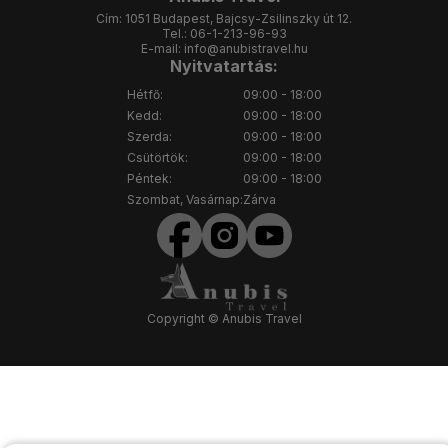
Cím:
1051 Budapest, Bajcsy-Zsilinszky út 12.
Tel.:
06-1-213-96-93
E-mail:
info@anubistravel.hu
Nyitvatartás:
Hétfő:
09:00 - 18:00
Kedd:
09:00 - 18:00
Szerda:
09:00 - 18:00
Csütörtök:
09:00 - 18:00
Péntek:
09:00 - 18:00
Szombat, Vasárnap:
Zárva
Copyright © Anubis Travel