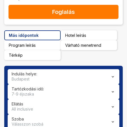
Foglalás
Más időpontok
Hotel leírás
Program leírás
Várható menetrend
Térkép
Indulás helye:
Budapest
Tartózkodási idő:
7-9 éjszaka
Ellátás
All inclusive
Szoba
Válasszon szobá