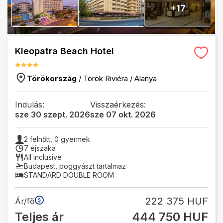
+
17
Kleopatra Beach Hotel
Törökország
/
Török Riviéra
/
Alanya
Indulás:
Visszaérkezés:
sze 30 szept. 2026
sze 07 okt. 2026
2
felnőtt,
0
gyermek
7 éjszaka
All inclusive
Budapest
,
poggyászt tartalmaz
STANDARD DOUBLE ROOM
222 375 HUF
Ár/fő
Teljes ár
444 750 HUF