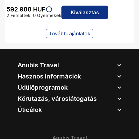
592 988
HUF
Kiválasztás
2
Felnőttek,
0
Gyermekek
További ajánlatok
Anubis Travel
Hasznos információk
Üdülőprogramok
Körutazás, városlátogatás
Úticélok
Anubis Travel