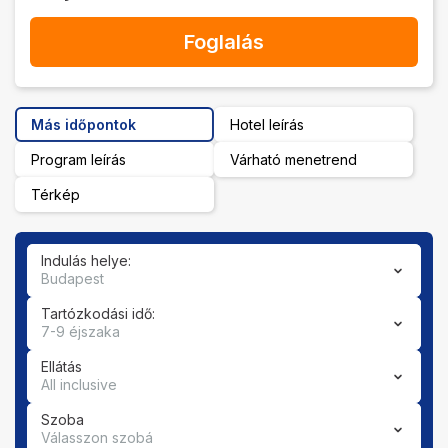
Foglalás
Más időpontok
Hotel leírás
Program leírás
Várható menetrend
Térkép
Indulás helye:
Budapest
Tartózkodási idő:
7-9 éjszaka
Ellátás
All inclusive
Szoba
Válasszon szobá