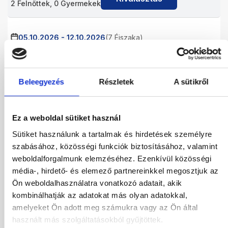
2
Felnőttek,
0
Gyermekek
05.10.2026
-
12.10.2026
(7 Éjszaka)
Budapest
Járatinformációk
STANDARD DOUBLE ROOM
All Inclusive
Beleegyezés
Részletek
A sütikről
547 640
HUF
Kiválasztás
2
Felnőttek,
0
Gyermekek
Ez a weboldal sütiket használ
05.10.2026
-
14.10.2026
(9 Éjszaka)
Sütiket használunk a tartalmak és hirdetések személyre
Budapest
Járatinformációk
szabásához, közösségi funkciók biztosításához, valamint
STANDARD DOUBLE ROOM
weboldalforgalmunk elemzéséhez. Ezenkívül közösségi
All Inclusive
média-, hirdető- és elemező partnereinkkel megosztjuk az
660 312
HUF
Ön weboldalhasználatra vonatkozó adatait, akik
Kiválasztás
2
Felnőttek,
0
Gyermekek
kombinálhatják az adatokat más olyan adatokkal,
amelyeket Ön adott meg számukra vagy az Ön által
használt más szolgáltatásokból gyűjtöttek.
06.10.2026
-
13.10.2026
(7 Éjszaka)