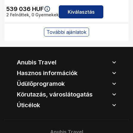
539 036
HUF
Kiválasztás
2
Felnőttek,
0
Gyermekek
További ajánlatok
Anubis Travel
Hasznos információk
Üdülőprogramok
Körutazás, városlátogatás
Úticélok
Anubis Travel