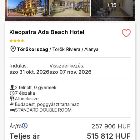
+
15
Kleopatra Ada Beach Hotel
Törökország
/
Török Riviéra
/
Alanya
Indulás:
Visszaérkezés:
szo 31 okt. 2026
szo 07 nov. 2026
2
felnőtt,
0
gyermek
7 éjszaka
All inclusive
Budapest
,
poggyászt tartalmaz
STANDARD DOUBLE ROOM
257 906 HUF
Ár/fő
Teljes ár
515 812 HUF