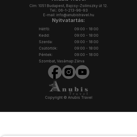
Cím:
1051 Budapest, Bajcsy-Zsilinszky út 12.
Tel.:
06-1-213-96-93
E-mail:
info@anubistravel.hu
Nyitvatartás:
Hétfő:
09:00 - 18:00
Kedd:
09:00 - 18:00
Szerda:
09:00 - 18:00
Csütörtök:
09:00 - 18:00
Péntek:
09:00 - 18:00
Szombat, Vasárnap:
Zárva
Copyright © Anubis Travel