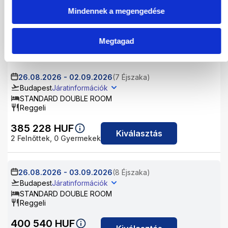
STANDARD DOUBLE ROOM
Mindennek a megengedése
Reggeli
416 614
HUF
Kiválasztás
Megtagad
2
Felnőttek,
0
Gyermekek
26.08.2026
-
02.09.2026
(7 Éjszaka)
Budapest
Járatinformációk
STANDARD DOUBLE ROOM
Reggeli
385 228
HUF
Kiválasztás
2
Felnőttek,
0
Gyermekek
26.08.2026
-
03.09.2026
(8 Éjszaka)
Budapest
Járatinformációk
STANDARD DOUBLE ROOM
Reggeli
400 540
HUF