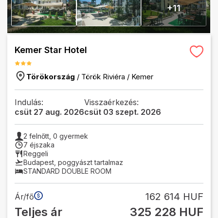
+
11
Kemer Star Hotel
Törökország
/
Török Riviéra
/
Kemer
Indulás:
Visszaérkezés:
csüt 27 aug. 2026
csüt 03 szept. 2026
2
felnőtt,
0
gyermek
7 éjszaka
Reggeli
Budapest
,
poggyászt tartalmaz
STANDARD DOUBLE ROOM
162 614 HUF
Ár/fő
Teljes ár
325 228 HUF