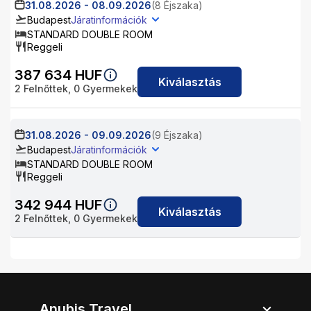
31.08.2026
-
08.09.2026
(8 Éjszaka)
Budapest
Járatinformációk
STANDARD DOUBLE ROOM
Reggeli
387 634
HUF
Kiválasztás
2
Felnőttek,
0
Gyermekek
31.08.2026
-
09.09.2026
(9 Éjszaka)
Budapest
Járatinformációk
STANDARD DOUBLE ROOM
Reggeli
342 944
HUF
Kiválasztás
2
Felnőttek,
0
Gyermekek
Anubis Travel