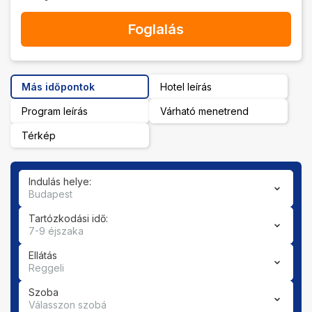
Foglalás
Más időpontok
Hotel leírás
Program leírás
Várható menetrend
Térkép
Indulás helye:
Budapest
Tartózkodási idő:
7-9 éjszaka
Ellátás
Reggeli
Szoba
Válasszon szobá