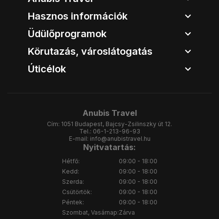
Hasznos információk
Üdülőprogramok
Körutazás, városlátogatás
Úticélok
Anubis Travel
Cím:
1051 Budapest, Bajcsy-Zsilinszky út 12.
Tel.:
06-1-213-96-93
E-mail:
info@anubistravel.hu
Nyitvatartás:
Hétfő:
09:00 - 18:00
Kedd:
09:00 - 18:00
Szerda:
09:00 - 18:00
Csütörtök:
09:00 - 18:00
Péntek:
09:00 - 18:00
Szombat, Vasárnap:
Zárva