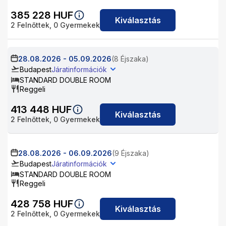
385 228
HUF
Kiválasztás
2
Felnőttek,
0
Gyermekek
28.08.2026
-
05.09.2026
(8 Éjszaka)
Budapest
Járatinformációk
STANDARD DOUBLE ROOM
Reggeli
413 448
HUF
Kiválasztás
2
Felnőttek,
0
Gyermekek
28.08.2026
-
06.09.2026
(9 Éjszaka)
Budapest
Járatinformációk
STANDARD DOUBLE ROOM
Reggeli
428 758
HUF
Kiválasztás
2
Felnőttek,
0
Gyermekek