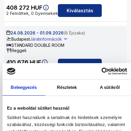
408 272
HUF
Kiválasztás
2
Felnőttek,
0
Gyermekek
24.08.2026
-
01.09.2026
(8 Éjszaka)
Budapest
Járatinformációk
STANDARD DOUBLE ROOM
Reggeli
410 676
HUF
Kiválasztás
2
Felnőttek,
0
Gyermekek
Beleegyezés
Részletek
A sütikről
24.08.2026
-
02.09.2026
(9 Éjszaka)
Budapest
Járatinformációk
STANDARD DOUBLE ROOM
Reggeli
Ez a weboldal sütiket használ
425 986
HUF
Sütiket használunk a tartalmak és hirdetések személyre
Kiválasztás
2
Felnőttek,
0
Gyermekek
szabásához, közösségi funkciók biztosításához, valamint