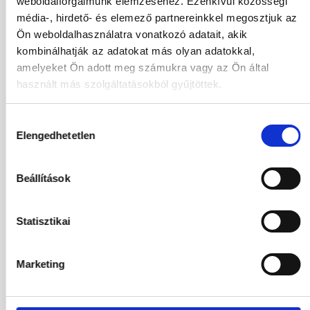
weboldalforgalmunk elemzéséhez. Ezenkívül közösségi
média-, hirdető- és elemező partnereinkkel megosztjuk az
25.08.2026
-
01.09.2026
(7 Éjszaka)
Ön weboldalhasználatra vonatkozó adatait, akik
Budapest
Járatinformációk
kombinálhatják az adatokat más olyan adatokkal,
STANDARD DOUBLE ROOM
amelyeket Ön adott meg számukra vagy az Ön által
Reggeli
használt más szolgáltatásokból gyűjtöttek.
385 994
HUF
Kiválasztás
2
Felnőttek,
0
Gyermekek
Hozzájárulás
Elengedhetetlen
kiválasztása
25.08.2026
-
02.09.2026
(8 Éjszaka)
Budapest
Járatinformációk
Beállítások
STANDARD DOUBLE ROOM
Reggeli
Statisztikai
401 304
HUF
Kiválasztás
2
Felnőttek,
0
Gyermekek
Marketing
25.08.2026
-
03.09.2026
(9 Éjszaka)
Budapest
Járatinformációk