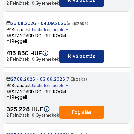
Kiválasztás
2
Felnőttek,
0
Gyermekek
26.08.2026
-
04.09.2026
(9 Éjszaka)
Budapest
Járatinformációk
STANDARD DOUBLE ROOM
Reggeli
415 850
HUF
Kiválasztás
2
Felnőttek,
0
Gyermekek
27.08.2026
-
03.09.2026
(7 Éjszaka)
Budapest
Járatinformációk
STANDARD DOUBLE ROOM
Reggeli
325 228
HUF
Foglalás
2
Felnőttek,
0
Gyermekek