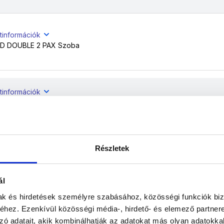
tinformációk
 DOUBLE 2 PAX Szoba
tinformációk
 DOUBLE 2 PAX Szoba
Részletek
atinformációk
D DOUBLE 2 PAX Szoba
ál
mak és hirdetések személyre szabásához, közösségi funkciók biz
tinformációk
hez. Ezenkívül közösségi média-, hirdető- és elemező partner
 DOUBLE 2 PAX Szoba
zó adatait, akik kombinálhatják az adatokat más olyan adatokka