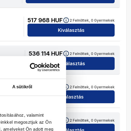
517 968
HUF
2
Felnőttek,
0
Gyermekek
Kiválasztás
536 114
HUF
2
Felnőttek,
0
Gyermekek
Kiválasztás
440 526
HUF
A sütikről
2
Felnőttek,
0
Gyermekek
Kiválasztás
tosításához, valamint
514 602
HUF
2
Felnőttek,
0
Gyermekek
einkkel megosztjuk az Ön
l, amelyeket Ön adott meg
Kiválasztás