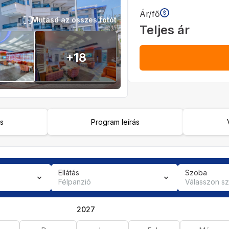
Ár/fő
Mutasd az összes fotót
Teljes ár
+
18
ás
Program leírás
Ellátás
Szoba
Félpanzió
Válasszon s
2027