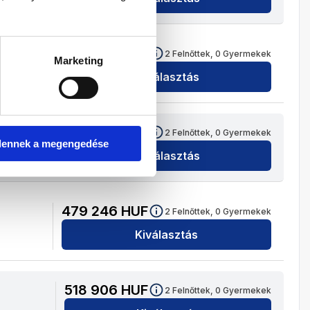
449 130
HUF
2
Felnőttek,
0
Gyermekek
Marketing
Kiválasztás
514 602
HUF
2
Felnőttek,
0
Gyermekek
dennek a megengedése
Kiválasztás
479 246
HUF
2
Felnőttek,
0
Gyermekek
Kiválasztás
518 906
HUF
2
Felnőttek,
0
Gyermekek