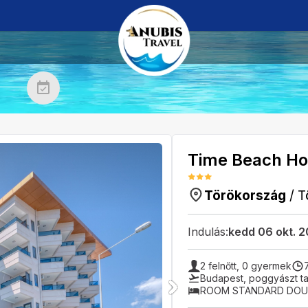
Time Beach Hot
Törökország
/
T
Indulás:
kedd 06 okt. 
2
felnőtt,
0
gyermek
Budapest
,
poggyászt ta
ROOM STANDARD DOUB