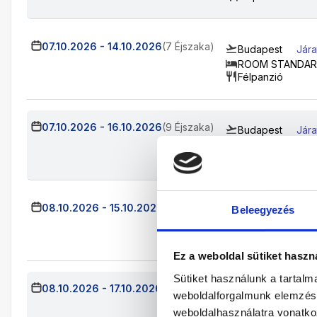
07.10.2026
-
14.10.2026
(7 Éjszaka)
Budapest
Jára
ROOM STANDARD
Félpanzió
07.10.2026
-
16.10.2026
(9 Éjszaka)
Budapest
Jára
ROOM STANDARD
Félpanzió
08.10.2026
-
15.10.2026
(7 Éjszaka)
Beleegyezés
Budapest
Jár
ROOM STANDAR
Félpanzió
Ez a weboldal sütiket haszn
Sütiket használunk a tartal
08.10.2026
-
17.10.2026
(9 Éjszaka)
Budapest
Jára
weboldalforgalmunk elemzésé
ROOM STANDARD
weboldalhasználatra vonatko