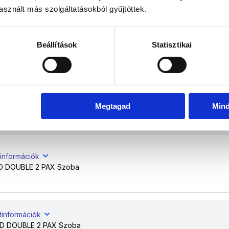
sznált más szolgáltatásokból gyűjtöttek.
atinformációk
Beállítások
Statisztikai
D DOUBLE 2 PAX Szoba
atinformációk
Megtagad
Min
D DOUBLE 2 PAX Szoba
tinformációk
 DOUBLE 2 PAX Szoba
tinformációk
 DOUBLE 2 PAX Szoba