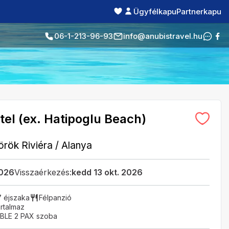
Ügyfélkapu
Partnerkapu
06-1-213-96-93
info@anubistravel.hu
el (ex. Hatipoglu Beach)
örök Riviéra
/
Alanya
2026
Visszaérkezés:
kedd 13 okt. 2026
7 éjszaka
Félpanzió
rtalmaz
LE 2 PAX szoba