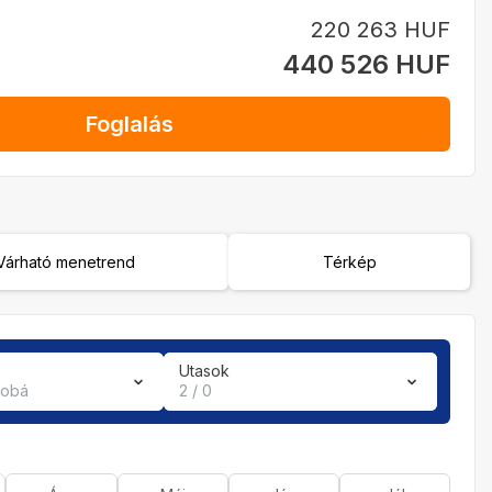
220 263 HUF
440 526 HUF
Foglalás
Várható menetrend
Térkép
Utasok
zobá
2 / 0