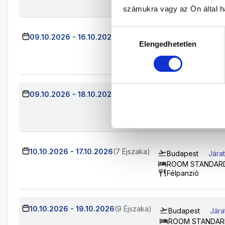
Félpanzió
számukra vagy az Ön által ha
Hozzájárulás
09.10.2026
-
16.10.2026
(7 Éjszaka)
Budapest
Jár
Elengedhetetlen
kiválasztása
ROOM STANDAR
Félpanzió
09.10.2026
-
18.10.2026
(9 Éjszaka)
Budapest
Jár
ROOM STANDAR
Félpanzió
10.10.2026
-
17.10.2026
(7 Éjszaka)
Budapest
Jára
ROOM STANDARD
Félpanzió
10.10.2026
-
19.10.2026
(9 Éjszaka)
Budapest
Jára
ROOM STANDARD