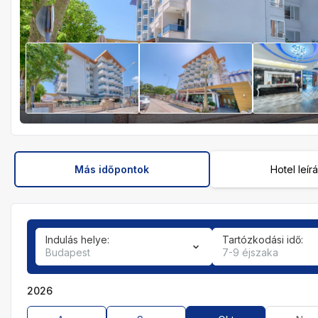
Más időpontok
Hotel leír
Indulás helye:
Tartózkodási idő:
Budapest
7-9 éjszaka
2026