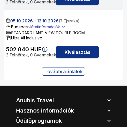
2
Felnőttek,
0
Gyermekek
05.10.2026
-
12.10.2026
(7 Éjszaka)
Budapest
Járatinformációk
STANDARD LAND VIEW DOUBLE ROOM
Ultra All Inclusive
502 840
HUF
Kiválasztás
2
Felnőttek,
0
Gyermekek
További ajánlatok
Anubis Travel
Hasznos információk
Üdülőprogramok