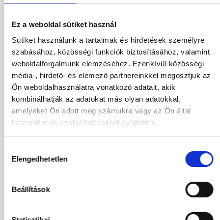
502 716
HUF
Kiválasztás
2
Felnőttek,
0
Gyermekek
Ez a weboldal sütiket használ
Sütiket használunk a tartalmak és hirdetések személyre
szabásához, közösségi funkciók biztosításához, valamint
01.10.2026
-
10.10.2026
(9 Éjszaka)
weboldalforgalmunk elemzéséhez. Ezenkívül közösségi
Budapest
Járatinformációk
STANDARD LAND VIEW DOUBLE ROOM
média-, hirdető- és elemező partnereinkkel megosztjuk az
Ultra All Inclusive
Ön weboldalhasználatra vonatkozó adatait, akik
kombinálhatják az adatokat más olyan adatokkal,
589 280
HUF
Kiválasztás
amelyeket Ön adott meg számukra vagy az Ön által
2
Felnőttek,
0
Gyermekek
használt más szolgáltatásokból gyűjtöttek.
02.10.2026
-
09.10.2026
(7 Éjszaka)
Hozzájárulás
Budapest
Járatinformációk
Elengedhetetlen
kiválasztása
STANDARD LAND VIEW DOUBLE ROOM
Ultra All Inclusive
Beállítások
502 716
HUF
Kiválasztás
2
Felnőttek,
0
Gyermekek
Statisztikai