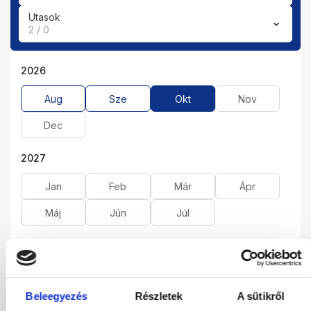
Utasok
2 / 0
2026
Aug
Sze
Okt
Nov
Dec
2027
Jan
Feb
Már
Ápr
Máj
Jún
Júl
01.10.2026
-
08.10.2026
(7 Éjszaka)
Budapest
Járatinformációk
STANDARD LAND VIEW DOUBLE ROOM
Beleegyezés
Részletek
A sütikről
Ultra All Inclusive