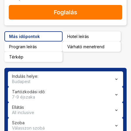
Foglalás
Más időpontok
Hotel leírás
Program leírás
Várható menetrend
Térkép
Indulás helye:
Budapest
Tartózkodási idő:
7-9 éjszaka
Ellátás
All inclusive
Szoba
Válasszon szobá