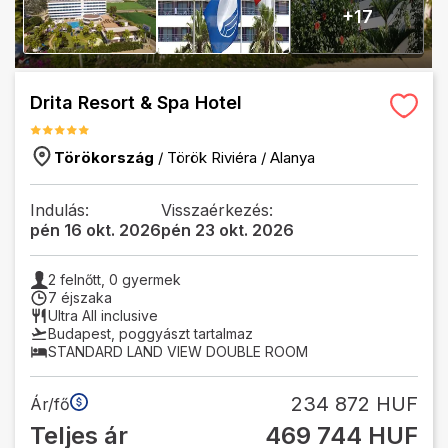
+
17
Drita Resort & Spa Hotel
Törökország
/
Török Riviéra
/
Alanya
Indulás:
Visszaérkezés:
pén 16 okt. 2026
pén 23 okt. 2026
2
felnőtt,
0
gyermek
7 éjszaka
Ultra All inclusive
Budapest
,
poggyászt tartalmaz
STANDARD LAND VIEW DOUBLE ROOM
234 872 HUF
Ár/fő
Teljes ár
469 744 HUF