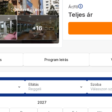
Ár/fő
Mutasd az összes fotót
Teljes ár
+
16
ás
Program leírás
Ellátás
Szoba
Reggeli
Válasszon s
2027