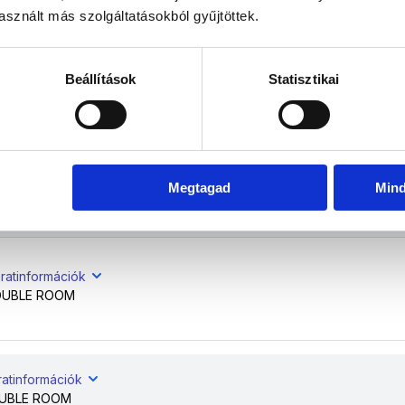
sznált más szolgáltatásokból gyűjtöttek.
ratinformációk
Beállítások
Statisztikai
OUBLE ROOM
ratinformációk
Megtagad
Min
UBLE ROOM
ratinformációk
OUBLE ROOM
ratinformációk
UBLE ROOM