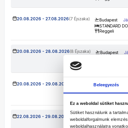
20.08.2026
-
27.08.2026
(7 Éjszaka)
Budapest
Já
STANDARD DO
Reggeli
20.08.2026
-
28.08.2026
(8 Éjszaka)
Budapest
Já
STANDARD D
Reggeli
20.08.2026
-
29.08.2026
(9 Éjszaka)
Beleegyezés
Budapest
Já
STANDARD D
Reggeli
Ez a weboldal sütiket haszn
Sütiket használunk a tartal
22.08.2026
-
29.08.2026
(7 Éjszaka)
Budapest
Já
weboldalforgalmunk elemzésé
STANDARD D
weboldalhasználatra vonatko