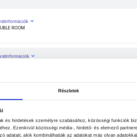
ratinformációk
UBLE ROOM
ratinformációk
OUBLE ROOM
Részletek
ratinformációk
OUBLE ROOM
ál
mak és hirdetések személyre szabásához, közösségi funkciók biz
ratinformációk
hez. Ezenkívül közösségi média-, hirdető- és elemező partner
OUBLE ROOM
zó adatait, akik kombinálhatják az adatokat más olyan adatokka