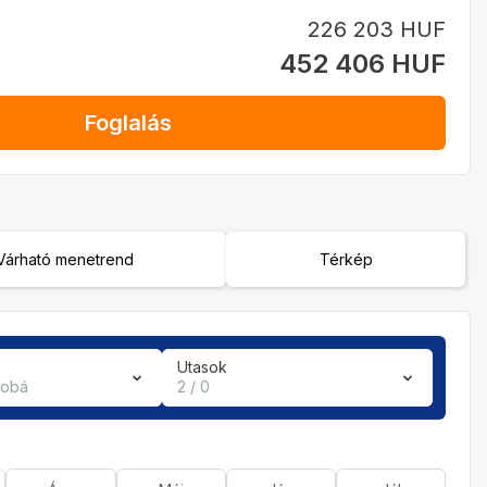
226 203 HUF
452 406 HUF
Foglalás
Várható menetrend
Térkép
Utasok
zobá
2 / 0