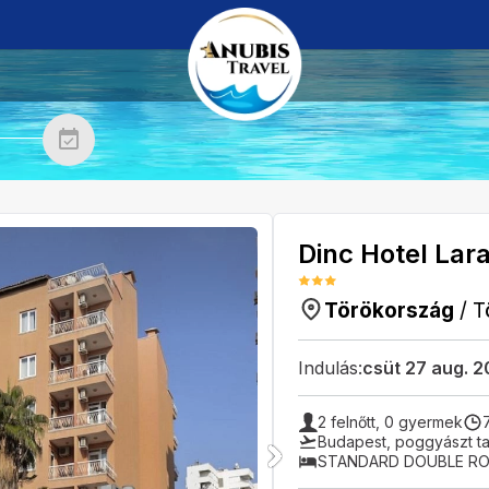
Dinc Hotel Lar
Törökország
/
T
Indulás:
csüt 27 aug. 
2
felnőtt,
0
gyermek
Budapest
,
poggyászt ta
STANDARD DOUBLE R