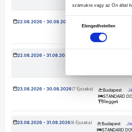
Reggeli
számukra vagy az Ön által ha
Hozzájárulás
22.08.2026
-
30.08.2026
(8 Éjszaka)
Budapest
Já
Elengedhetetlen
kiválasztása
STANDARD D
Reggeli
22.08.2026
-
31.08.2026
(9 Éjszaka)
Budapest
Já
STANDARD DO
Reggeli
23.08.2026
-
30.08.2026
(7 Éjszaka)
Budapest
Já
STANDARD D
Reggeli
23.08.2026
-
31.08.2026
(8 Éjszaka)
Budapest
Já
STANDARD DO