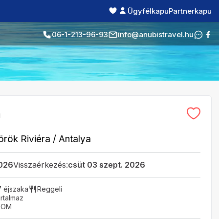
Ügyfélkapu
Partnerkapu
06-1-213-96-93
info@anubistravel.hu
a
örök Riviéra
/
Antalya
2026
Visszaérkezés:
csüt 03 szept. 2026
7 éjszaka
Reggeli
rtalmaz
OOM