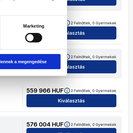
653 446
HUF
2
Felnőttek,
0
Gyermekek
Marketing
Kiválasztás
609 482
HUF
2
Felnőttek,
0
Gyermekek
dennek a megengedése
Kiválasztás
559 966
HUF
2
Felnőttek,
0
Gyermekek
Kiválasztás
576 004
HUF
2
Felnőttek,
0
Gyermekek