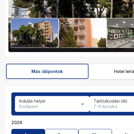
Más időpontok
Hotel leír
Indulás helye:
Tartózkodási idő:
Budapest
7-9 éjszaka
2026