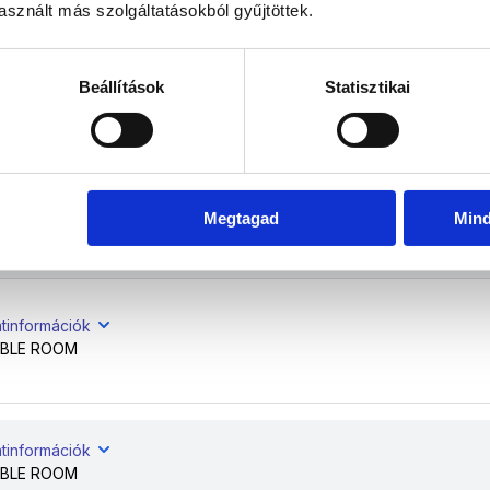
sznált más szolgáltatásokból gyűjtöttek.
tinformációk
Beállítások
Statisztikai
BLE ROOM
atinformációk
Megtagad
Min
BLE ROOM
atinformációk
BLE ROOM
atinformációk
BLE ROOM