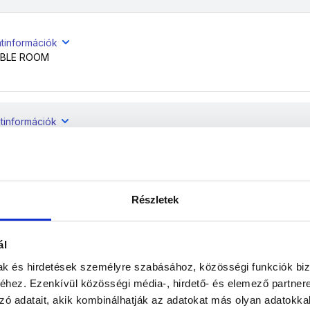
atinformációk
BLE ROOM
tinformációk
BLE ROOM
Részletek
tinformációk
BLE ROOM
ál
mak és hirdetések személyre szabásához, közösségi funkciók biz
atinformációk
hez. Ezenkívül közösségi média-, hirdető- és elemező partner
BLE ROOM
zó adatait, akik kombinálhatják az adatokat más olyan adatokka