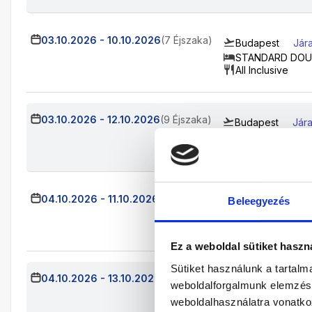
03.10.2026
-
10.10.2026
(7 Éjszaka)
Budapest
Jár
STANDARD DOU
All Inclusive
03.10.2026
-
12.10.2026
(9 Éjszaka)
Budapest
Jára
STANDARD DOU
All Inclusive
04.10.2026
-
11.10.2026
(7 Éjszaka)
Beleegyezés
Budapest
Jára
STANDARD DOU
All Inclusive
Ez a weboldal sütiket haszn
Sütiket használunk a tartal
04.10.2026
-
13.10.2026
(9 Éjszaka)
Budapest
Jár
weboldalforgalmunk elemzésé
STANDARD DOU
weboldalhasználatra vonatko
All Inclusive