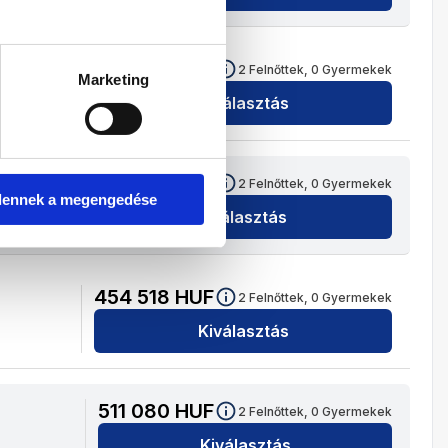
471 726
HUF
2
Felnőttek,
0
Gyermekek
Marketing
Kiválasztás
562 708
HUF
2
Felnőttek,
0
Gyermekek
dennek a megengedése
Kiválasztás
454 518
HUF
2
Felnőttek,
0
Gyermekek
Kiválasztás
511 080
HUF
2
Felnőttek,
0
Gyermekek
Kiválasztás