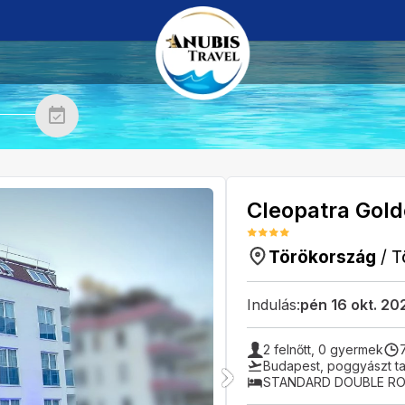
Cleopatra Gold
Törökország
/
T
Indulás:
pén 16 okt. 20
2
felnőtt,
0
gyermek
Budapest
,
poggyászt ta
STANDARD DOUBLE R