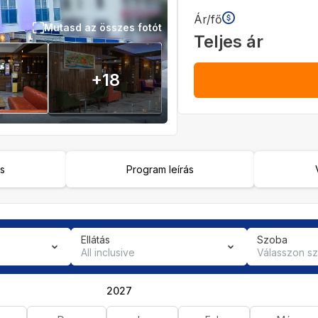
Ár/fő
Mutasd az összes fotót
Teljes ár
+
18
ás
Program leírás
Ellátás
Szoba
All inclusive
Válasszon s
2027