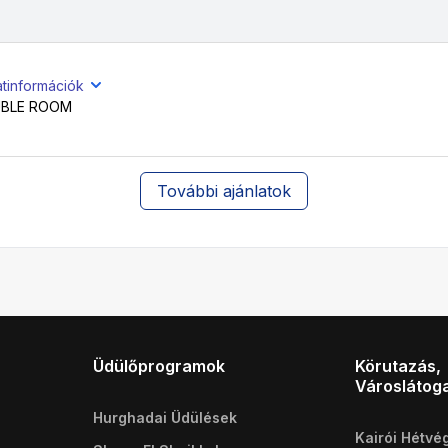
atinformációk
BLE ROOM
További ajánlatok
Üdülőprogramok
Körutazás,
Városlátog
Hurghadai Üdülések
Kairói Hétvé