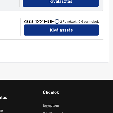
Kiválasztás
463 122
HUF
2
Felnőttek,
0
Gyermekek
Kiválasztás
Úticélok
atás
Egyiptom
ge