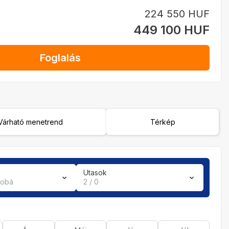
224 550 HUF
449 100 HUF
Foglalás
Várható menetrend
Térkép
Utasok
zobá
2 / 0