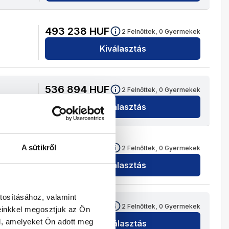
493 238
HUF
2
Felnőttek,
0
Gyermekek
Kiválasztás
536 894
HUF
2
Felnőttek,
0
Gyermekek
Kiválasztás
480 332
HUF
A sütikről
2
Felnőttek,
0
Gyermekek
Kiválasztás
tosításához, valamint
528 288
HUF
2
Felnőttek,
0
Gyermekek
einkkel megosztjuk az Ön
l, amelyeket Ön adott meg
Kiválasztás