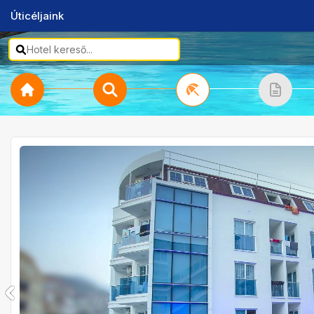
Úticéljaink