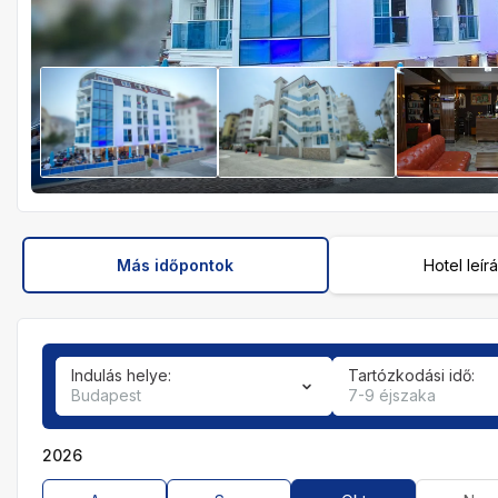
Más időpontok
Hotel leír
Indulás helye:
Tartózkodási idő:
Budapest
7-9 éjszaka
2026