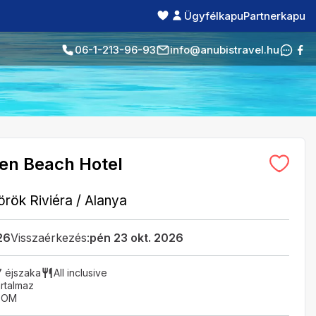
Ügyfélkapu
Partnerkapu
06-1-213-96-93
info@anubistravel.hu
en Beach Hotel
örök Riviéra
/
Alanya
26
Visszaérkezés:
pén 23 okt. 2026
7 éjszaka
All inclusive
rtalmaz
OOM