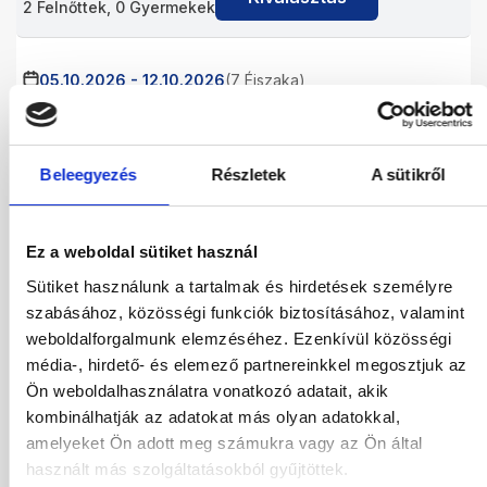
2
Felnőttek,
0
Gyermekek
05.10.2026
-
12.10.2026
(7 Éjszaka)
Budapest
Járatinformációk
STANDARD DOUBLE ROOM
All Inclusive
Beleegyezés
Részletek
A sütikről
481 720
HUF
Kiválasztás
2
Felnőttek,
0
Gyermekek
Ez a weboldal sütiket használ
05.10.2026
-
14.10.2026
(9 Éjszaka)
Sütiket használunk a tartalmak és hirdetések személyre
Budapest
Járatinformációk
szabásához, közösségi funkciók biztosításához, valamint
STANDARD DOUBLE ROOM
weboldalforgalmunk elemzéséhez. Ezenkívül közösségi
All Inclusive
média-, hirdető- és elemező partnereinkkel megosztjuk az
564 622
HUF
Ön weboldalhasználatra vonatkozó adatait, akik
Kiválasztás
2
Felnőttek,
0
Gyermekek
kombinálhatják az adatokat más olyan adatokkal,
amelyeket Ön adott meg számukra vagy az Ön által
használt más szolgáltatásokból gyűjtöttek.
06.10.2026
-
13.10.2026
(7 Éjszaka)