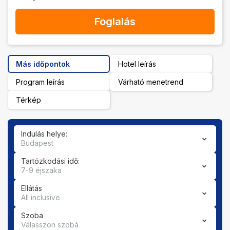
Foglalás
Más időpontok
Hotel leírás
Program leírás
Várható menetrend
Térkép
Indulás helye:
Budapest
Tartózkodási idő:
7-9 éjszaka
Ellátás
All inclusive
Szoba
Válasszon szobá