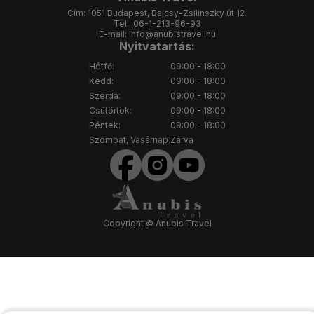
Cím:
1051 Budapest, Bajcsy-Zsilinszky út 12.
Tel.:
06-1-213-96-93
E-mail:
info@anubistravel.hu
Nyitvatartás:
Hétfő:
09:00 - 18:00
Kedd:
09:00 - 18:00
Szerda:
09:00 - 18:00
Csütörtök:
09:00 - 18:00
Péntek:
09:00 - 18:00
Szombat, Vasárnap:
Zárva
Copyright © Anubis Travel