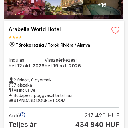
+
16
Arabella World Hotel
Törökország
/
Török Riviéra
/
Alanya
Indulás:
Visszaérkezés:
hét 12 okt. 2026
hét 19 okt. 2026
2
felnőtt,
0
gyermek
7 éjszaka
All inclusive
Budapest
,
poggyászt tartalmaz
STANDARD DOUBLE ROOM
217 420 HUF
Ár/fő
Teljes ár
434 840 HUF