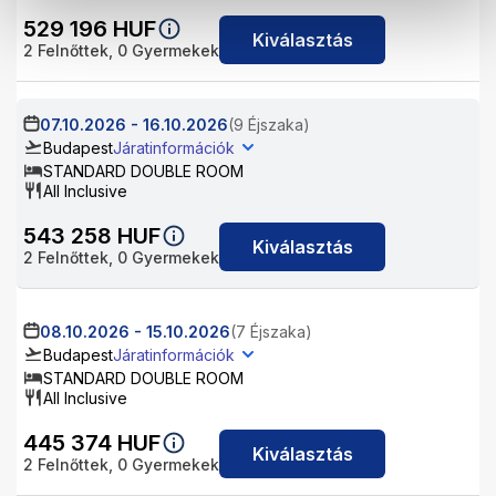
529 196
HUF
Kiválasztás
2
Felnőttek,
0
Gyermekek
07.10.2026
-
16.10.2026
(9 Éjszaka)
Budapest
Járatinformációk
STANDARD DOUBLE ROOM
All Inclusive
543 258
HUF
Kiválasztás
2
Felnőttek,
0
Gyermekek
08.10.2026
-
15.10.2026
(7 Éjszaka)
Budapest
Járatinformációk
STANDARD DOUBLE ROOM
All Inclusive
445 374
HUF
Kiválasztás
2
Felnőttek,
0
Gyermekek