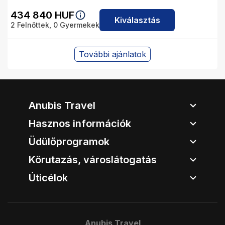
434 840
HUF
Kiválasztás
2
Felnőttek,
0
Gyermekek
További ajánlatok
Anubis Travel
Hasznos információk
Üdülőprogramok
Körutazás, városlátogatás
Úticélok
Anubis Travel