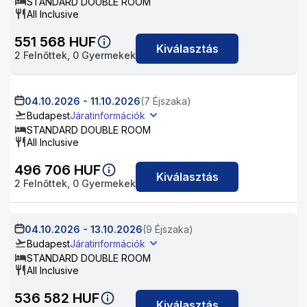
STANDARD DOUBLE ROOM
All Inclusive
551 568
HUF
Kiválasztás
2
Felnőttek,
0
Gyermekek
04.10.2026
-
11.10.2026
(7 Éjszaka)
Budapest
Járatinformációk
STANDARD DOUBLE ROOM
All Inclusive
496 706
HUF
Kiválasztás
2
Felnőttek,
0
Gyermekek
04.10.2026
-
13.10.2026
(9 Éjszaka)
Budapest
Járatinformációk
STANDARD DOUBLE ROOM
All Inclusive
536 582
HUF
Kiválasztás