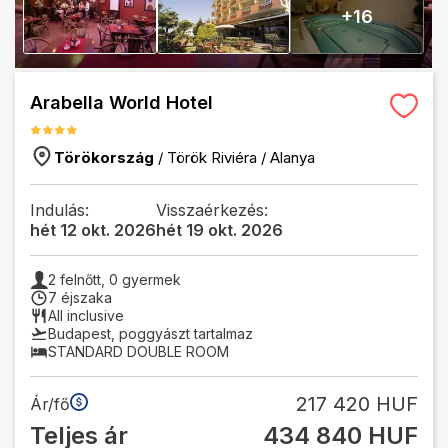
+
16
Arabella World Hotel
Törökország
/
Török Riviéra
/
Alanya
Indulás:
Visszaérkezés:
hét 12 okt. 2026
hét 19 okt. 2026
2
felnőtt,
0
gyermek
7 éjszaka
All inclusive
Budapest
,
poggyászt tartalmaz
STANDARD DOUBLE ROOM
217 420 HUF
Ár/fő
Teljes ár
434 840 HUF