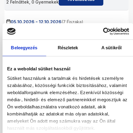
2
Felnőttek,
0
Gyermekek
05.10.2026
-
12.10.2026
(7 Éjszaka)
Budapest
Járatinformációk
STANDARD DOUBLE ROOM
All Inclusive
Beleegyezés
Részletek
A sütikről
481 720
HUF
Kiválasztás
2
Felnőttek,
0
Gyermekek
Ez a weboldal sütiket használ
05.10.2026
-
14.10.2026
(9 Éjszaka)
Sütiket használunk a tartalmak és hirdetések személyre
Budapest
Járatinformációk
szabásához, közösségi funkciók biztosításához, valamint
STANDARD DOUBLE ROOM
weboldalforgalmunk elemzéséhez. Ezenkívül közösségi
All Inclusive
média-, hirdető- és elemező partnereinkkel megosztjuk az
564 622
HUF
Ön weboldalhasználatra vonatkozó adatait, akik
Kiválasztás
2
Felnőttek,
0
Gyermekek
kombinálhatják az adatokat más olyan adatokkal,
amelyeket Ön adott meg számukra vagy az Ön által
használt más szolgáltatásokból gyűjtöttek.
06.10.2026
-
13.10.2026
(7 Éjszaka)