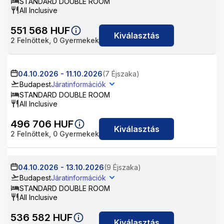
STANDARD DOUBLE ROOM
All Inclusive
551 568
HUF
Kiválasztás
2
Felnőttek,
0
Gyermekek
04.10.2026
-
11.10.2026
(7 Éjszaka)
Budapest
Járatinformációk
STANDARD DOUBLE ROOM
All Inclusive
496 706
HUF
Kiválasztás
2
Felnőttek,
0
Gyermekek
04.10.2026
-
13.10.2026
(9 Éjszaka)
Budapest
Járatinformációk
STANDARD DOUBLE ROOM
All Inclusive
536 582
HUF
Kiválasztás