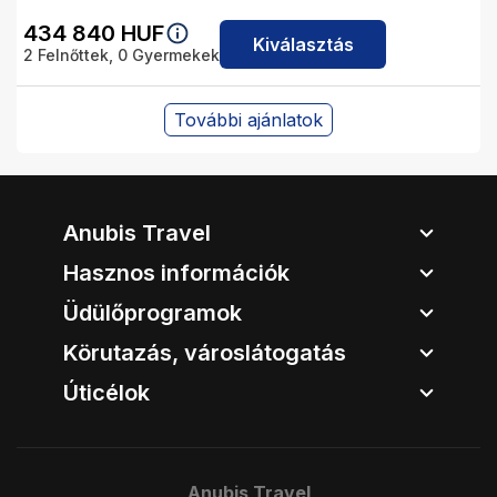
434 840
HUF
Kiválasztás
2
Felnőttek,
0
Gyermekek
További ajánlatok
Anubis Travel
Hasznos információk
Üdülőprogramok
Körutazás, városlátogatás
Úticélok
Anubis Travel