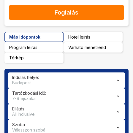
Foglalás
Más időpontok
Hotel leírás
Program leírás
Várható menetrend
Térkép
Indulás helye:
Budapest
Tartózkodási idő:
7-9 éjszaka
Ellátás
All inclusive
Szoba
Válasszon szobá