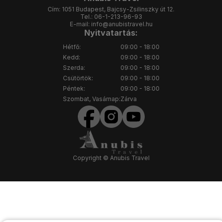
Cím:
1051 Budapest, Bajcsy-Zsilinszky út 12.
Tel.:
06-1-213-96-93
E-mail:
info@anubistravel.hu
Nyitvatartás:
Hétfő:
09:00 - 18:00
Kedd:
09:00 - 18:00
Szerda:
09:00 - 18:00
Csütörtök:
09:00 - 18:00
Péntek:
09:00 - 18:00
Szombat, Vasárnap:
Zárva
Copyright © Anubis Travel