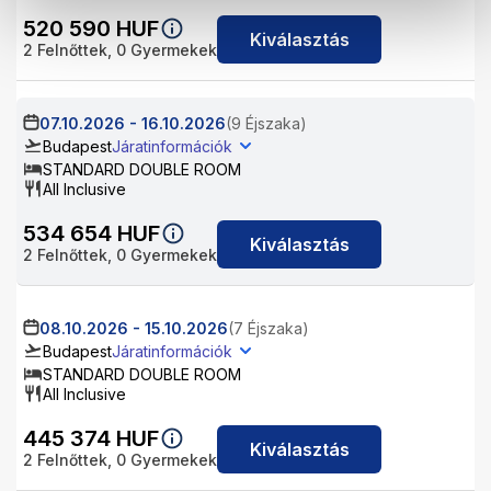
520 590
HUF
Kiválasztás
2
Felnőttek,
0
Gyermekek
07.10.2026
-
16.10.2026
(9 Éjszaka)
Budapest
Járatinformációk
STANDARD DOUBLE ROOM
All Inclusive
534 654
HUF
Kiválasztás
2
Felnőttek,
0
Gyermekek
08.10.2026
-
15.10.2026
(7 Éjszaka)
Budapest
Járatinformációk
STANDARD DOUBLE ROOM
All Inclusive
445 374
HUF
Kiválasztás
2
Felnőttek,
0
Gyermekek