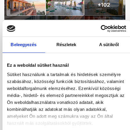
+
102
Antique Roman Palace
Törökország
/
Török Riviéra
Beleegyezés
Részletek
A sütikről
Ehhez a szállodához jelenleg nincs elérhető
ajánlat. Nézd meg a többi utazási ajánlatunkat,
Ez a weboldal sütiket használ
vagy térj
vissza a főoldalra.
Sütiket használunk a tartalmak és hirdetések személyre
szabásához, közösségi funkciók biztosításához, valamint
weboldalforgalmunk elemzéséhez. Ezenkívül közösségi
Hotel leírás_-1
Hotel leírás
média-, hirdető- és elemező partnereinkkel megosztjuk az
Program leírás
Várható menetrend
Ön weboldalhasználatra vonatkozó adatait, akik
kombinálhatják az adatokat más olyan adatokkal,
Térkép
amelyeket Ön adott meg számukra vagy az Ön által
használt más szolgáltatásokból gyűjtöttek.