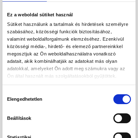
Ez a weboldal sütiket használ
Sütiket használunk a tartalmak és hirdetések személyre
szabásához, közösségi funkciók biztosításához,
valamint weboldalforgalmunk elemzéséhez. Ezenkívül
közösségi média-, hirdető- és elemező partnereinkkel
megosztjuk az Ön weboldalhasználatra vonatkozó
adatait, akik kombinálhatják az adatokat más olyan
adatokkal, amelyeket Ön adott meg számukra vagy az
Ön által használt más szolgáltatásokból gyűjtöttek.
Hozzájárulás
Elengedhetetlen
kiválasztása
Váratlan helyre érkeztél.
Kérjük, kezdje újra utazását új vakációja
Beállítások
felé.
Statisztikai