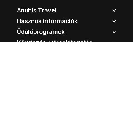
Anubis Travel
Hasznos információk
Üdülőprogramok
Körutazás, városlátogatás
Úticélok
Anubis Travel
Cím:
1051 Budapest, Bajcsy-Zsilinszky út 12.
Tel.:
06-1-213-96-93
E-mail:
info@anubistravel.hu
Nyitvatartás:
Hétfő:
09:00 - 18:00
Kedd:
09:00 - 18:00
Szerda:
09:00 - 18:00
Csütörtök:
09:00 - 18:00