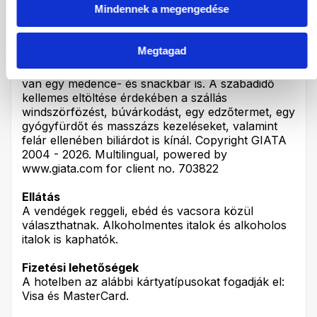
Mindennek a megengedése
Sport és szabadidő
Az apartmanhotel egy kinti- és egy
Megtagad
gyermekmedencét kínál. Rendelkezésre áll egy
terasz, napernyők, és nyugágyak is. Ezen kívül
van egy medence- és snackbár is. A szabadidő
kellemes eltöltése érdekében a szállás
windszörfözést, búvárkodást, egy edzőtermet, egy
gyógyfürdőt és masszázs kezeléseket, valamint
felár ellenében biliárdot is kínál. Copyright GIATA
2004 - 2026. Multilingual, powered by
www.giata.com for client no. 703822
Ellátás
A vendégek reggeli, ebéd és vacsora közül
választhatnak. Alkoholmentes italok és alkoholos
italok is kaphatók.
Fizetési lehetőségek
A hotelben az alábbi kártyatípusokat fogadják el:
Visa és MasterCard.