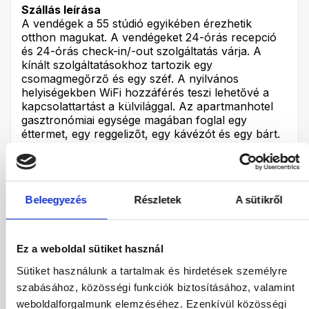
Szállás leírása
A vendégek a 55 stúdió egyikében érezhetik
otthon magukat. A vendégeket 24-órás recepció
és 24-órás check-in/-out szolgáltatás várja. A
kínált szolgáltatásokhoz tartozik egy
csomagmegőrző és egy széf. A nyilvános
helyiségekben WiFi hozzáférés teszi lehetővé a
kapcsolattartást a külvilággal. Az apartmanhotel
gasztronómiai egysége magában foglal egy
éttermet, egy reggelizőt, egy kávézót és egy bárt.
A mindennapi szükségletek kielégítésére egy
élelmiszerbolt áll rendelkezésre. A szállás
területéhez tartozik játszótér, valamint egy
kellemes kert is. A hotel rendelkezik továbbá TV-
Beleegyezés
Részletek
A sütikről
szobával és játszószobával. Amennyiben a
vendégek autóval érkeznek, parkolhatnak a
garázsban vagy a szabadtéri parkolóban
(díjmentesen). Rendelkezésre áll továbbá a több
Ez a weboldal sütiket használ
nyelven beszélő személyzet, az autókölcsönző,
Sütiket használunk a tartalmak és hirdetések személyre
az orvosi ellátás és a mosodai szolgáltatás. A
vendégeknek Shuttle-szolgáltatást biztosítanak.
szabásához, közösségi funkciók biztosításához, valamint
Az aktív kirándulásokat kedvelőknek, akik a
weboldalforgalmunk elemzéséhez. Ezenkívül közösségi