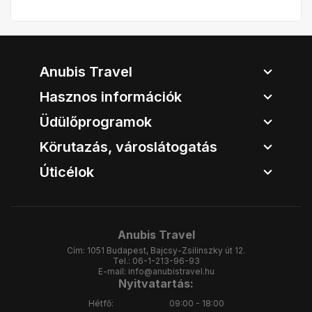
Anubis Travel
Hasznos információk
Üdülőprogramok
Körutazás, városlátogatás
Úticélok
Anubis Travel
Cím:
1051 Budapest, Bajcsy-Zsilinszky út 12.
Tel.:
06-1-213-96-93
E-mail:
info@anubistravel.hu
Nyitvatartás:
Hétfő:
09:00 - 18:00