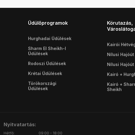
Üdülőprogramok
Körutazás,
Városlátog
Hurghadai Üdülések
Kairói Hétvé
Sharm El Sheikh-I
Üdülések
Nílusi Hajóút
Rodoszi Üdülések
Nílusi Hajóút
Krétai Üdülések
Kairó + Hur
Törökországi
Kairó + Shar
Üdülések
Sheikh
Nyitvatartás:
Hétfő:
09:00 - 18:00