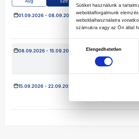
Aug
Sze
Okt
Nov
Sütiket használunk a tartal
weboldalforgalmunk elemzésé
01.09.2026
-
08.09.2026
(7 Éjszaka)
Budapest
Já
weboldalhasználatra vonatko
Kétágyas Supe
számukra vagy az Ön által ha
Ultra All Inclusi
Hozzájárulás
Elengedhetetlen
kiválasztása
08.09.2026
-
15.09.2026
(7 Éjszaka)
Budapest
Já
Kétágyas Supe
Ultra All Inclusi
15.09.2026
-
22.09.2026
(7 Éjszaka)
Budapest
Já
Kétágyas Super
Ultra All Inclusi