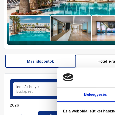
Más időpontok
Hotel leír
Indulás helye:
Tartózkodási idő:
Budapest
7-9 éjszaka
Beleegyezés
2026
Ez a weboldal sütiket haszn