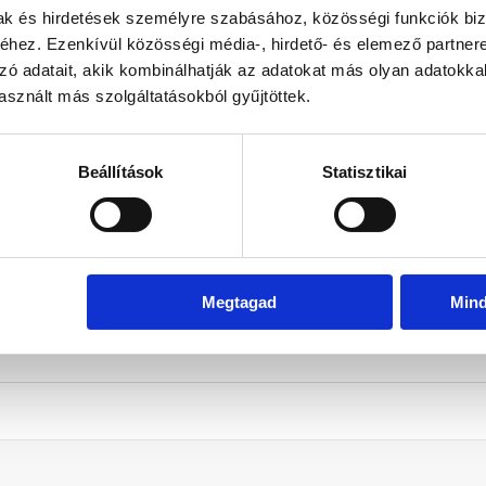
Dec
Jan
Feb
Már
mak és hirdetések személyre szabásához, közösségi funkciók biz
hez. Ezenkívül közösségi média-, hirdető- és elemező partner
ratinformációk
zó adatait, akik kombinálhatják az adatokat más olyan adatokka
rior Kertre Néző Szoba
sznált más szolgáltatásokból gyűjtöttek.
ve
Beállítások
Statisztikai
ratinformációk
rior Kertre Néző Szoba
ve
Megtagad
Min
ratinformációk
ior Kertre Néző Szoba
ve