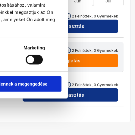
Ápr
Máj
Jún
Júl
tosításához, valamint
einkkel megosztjuk az Ön
1 273 800
HUF
2
Felnőttek,
0
Gyermekek
l, amelyeket Ön adott meg
Kiválasztás
Marketing
1 265 800
HUF
2
Felnőttek,
0
Gyermekek
Foglalás
1 293 800
HUF
dennek a megengedése
2
Felnőttek,
0
Gyermekek
Kiválasztás