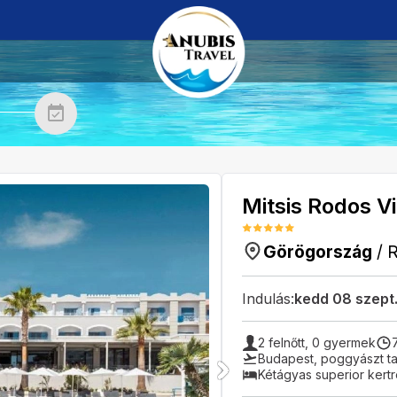
Mitsis Rodos V
Görögország
/
Indulás:
kedd 08 szept
2
felnőtt,
0
gyermek
Budapest
,
poggyászt ta
Kétágyas superior kert