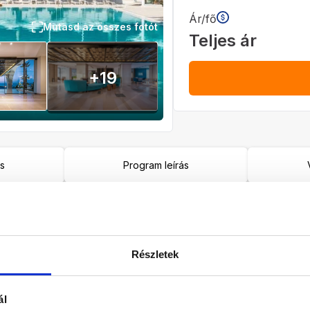
Ár/fő
Mutasd az összes fotót
Teljes ár
+
19
ás
Program leírás
Ellátás
Szoba
All inclusive
Válasszon s
Részletek
2027
ál