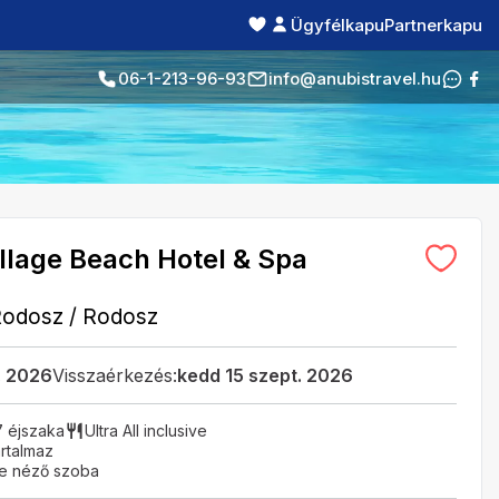
Ügyfélkapu
Partnerkapu
06-1-213-96-93
info@anubistravel.hu
illage Beach Hotel & Spa
Rodosz
/
Rodosz
. 2026
Visszaérkezés:
kedd 15 szept. 2026
7 éjszaka
Ultra All inclusive
rtalmaz
re néző szoba