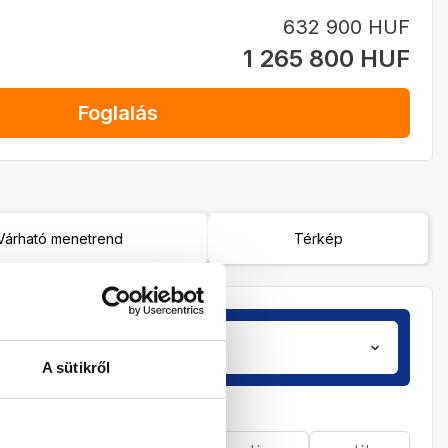
632 900 HUF
1 265 800 HUF
Foglalás
Várható menetrend
Térkép
Utasok
zobá
2 / 0
A sütikről