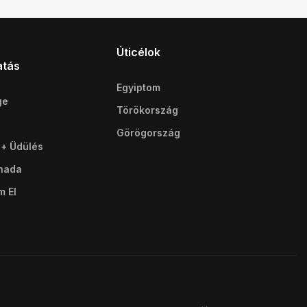
Úticélok
atás
Egyiptom
ge
Törökország
Görögország
 + Üdülés
ghada
m El