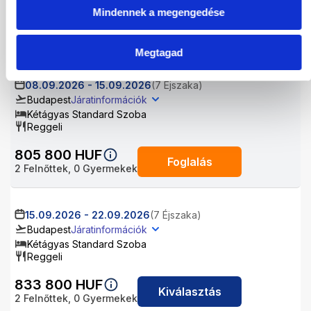
Mindennek a megengedése
815 800
HUF
Kiválasztás
2
Felnőttek,
0
Gyermekek
Megtagad
08.09.2026
-
15.09.2026
(7 Éjszaka)
Budapest
Járatinformációk
Kétágyas Standard Szoba
Reggeli
805 800
HUF
Foglalás
2
Felnőttek,
0
Gyermekek
15.09.2026
-
22.09.2026
(7 Éjszaka)
Budapest
Járatinformációk
Kétágyas Standard Szoba
Reggeli
833 800
HUF
Kiválasztás
2
Felnőttek,
0
Gyermekek