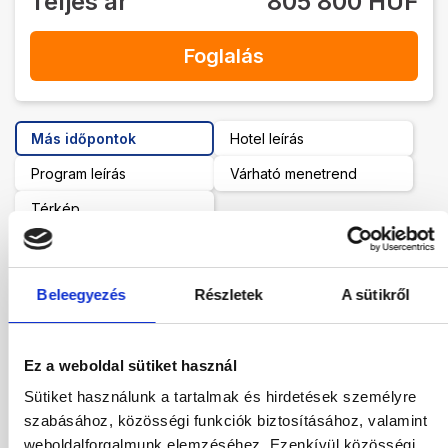
Teljes ár
805 800 HUF
Foglalás
Más időpontok
Hotel leírás
Program leírás
Várható menetrend
Térkép
Indulás helye:
Budapest
Beleegyezés
Részletek
A sütikről
Tartózkodási idő:
7-9 éjszaka
Ez a weboldal sütiket használ
Ellátás
Sütiket használunk a tartalmak és hirdetések személyre
Reggeli
szabásához, közösségi funkciók biztosításához, valamint
Szoba
weboldalforgalmunk elemzéséhez. Ezenkívül közösségi