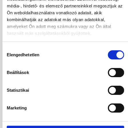
Válasszon szobá
média-, hirdető- és elemező partnereinkkel megosztjuk az
Utasok
Ön weboldalhasználatra vonatkozó adatait, akik
2 / 0
kombinálhatják az adatokat más olyan adatokkal,
amelyeket Ön adott meg számukra vagy az Ön által
2026
használt más szolgáltatásokból gyűjtöttek.
Aug
Sze
Okt
Nov
Hozzájárulás
Elengedhetetlen
Dec
kiválasztása
2027
Beállítások
Jan
Feb
Már
Ápr
Statisztikai
Máj
Jún
Júl
Marketing
01.09.2026
-
08.09.2026
(7 Éjszaka)
Budapest
Járatinformációk
Kétágyas Standard Szoba
Reggeli