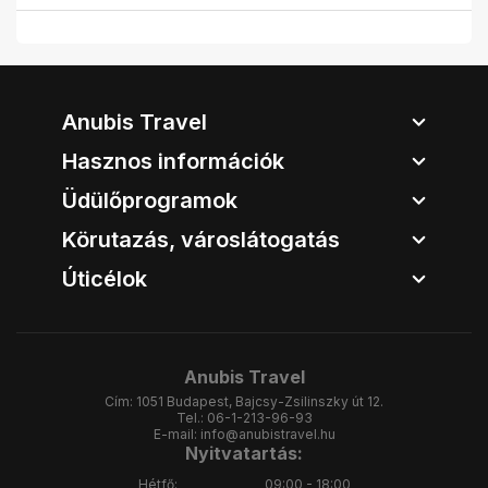
Anubis Travel
Hasznos információk
Üdülőprogramok
Körutazás, városlátogatás
Úticélok
Anubis Travel
Cím:
1051 Budapest, Bajcsy-Zsilinszky út 12.
Tel.:
06-1-213-96-93
E-mail:
info@anubistravel.hu
Nyitvatartás:
Hétfő:
09:00 - 18:00