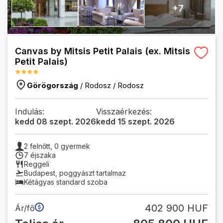
+
7
Canvas by Mitsis Petit Palais (ex. Mitsis
Petit Palais)
Görögország
/
Rodosz
/
Rodosz
Indulás:
Visszaérkezés:
kedd 08 szept. 2026
kedd 15 szept. 2026
2
felnőtt,
0
gyermek
7 éjszaka
Reggeli
Budapest
,
poggyászt tartalmaz
Kétágyas standard szoba
402 900 HUF
Ár/fő