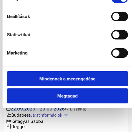
Utasok
2 / 0
Beállítások
2026
Statisztikai
Aug
Sze
Okt
Nov
Marketing
Dec
2027
Mindennek a megengedése
Jan
Feb
Már
Ápr
Máj
Jún
Júl
Megtagad
22.09.2026
-
29.09.2026
(7 Éjszaka)
Budapest
Járatinformációk
Kétágyas Szoba
Reggeli