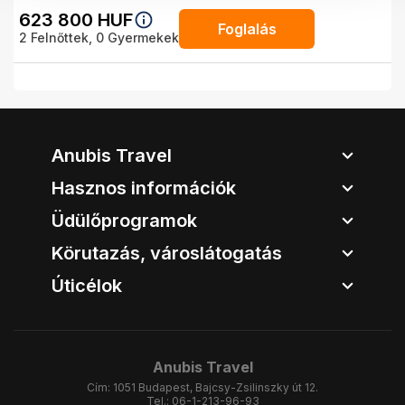
623 800
HUF
Foglalás
2
Felnőttek,
0
Gyermekek
Anubis Travel
Hasznos információk
Üdülőprogramok
Körutazás, városlátogatás
Úticélok
Anubis Travel
Cím:
1051 Budapest, Bajcsy-Zsilinszky út 12.
Tel.:
06-1-213-96-93