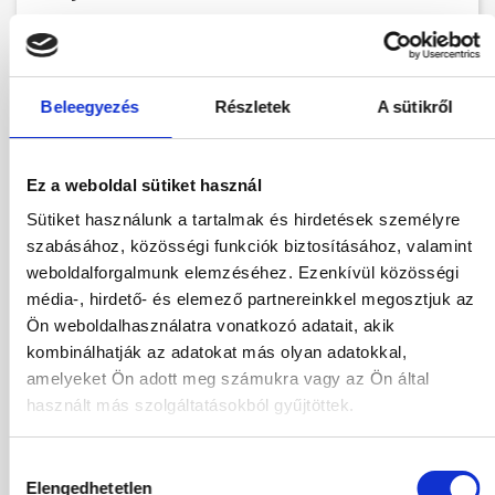
Foglalás
Beleegyezés
Részletek
A sütikről
Más időpontok
Hotel leírás
Program leírás
Várható menetrend
Ez a weboldal sütiket használ
Térkép
Sütiket használunk a tartalmak és hirdetések személyre
szabásához, közösségi funkciók biztosításához, valamint
weboldalforgalmunk elemzéséhez. Ezenkívül közösségi
Indulás helye:
média-, hirdető- és elemező partnereinkkel megosztjuk az
Budapest
Ön weboldalhasználatra vonatkozó adatait, akik
Tartózkodási idő:
kombinálhatják az adatokat más olyan adatokkal,
7-9 éjszaka
amelyeket Ön adott meg számukra vagy az Ön által
használt más szolgáltatásokból gyűjtöttek.
Ellátás
Reggeli
Szoba
Hozzájárulás
Válasszon szobá
Elengedhetetlen
kiválasztása