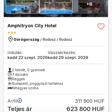
+
6
Amphitryon City Hotel
Görögország
/
Rodosz
/
Rodosz
Indulás:
Visszaérkezés:
kedd 22 szept. 2026
kedd 29 szept. 2026
2
felnőtt,
0
gyermek
7 éjszaka
Reggeli
Budapest
,
poggyászt tartalmaz
Kétágyas szoba
311 900 HUF
Ár/fő
Teljes ár
623 800 HUF